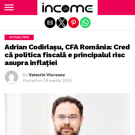
Exit mobile version
ACTUALITATE
Adrian Codirlaşu, CFA România: Cred
că politica fiscală e principalul risc
asupra inflaţiei
By
Valentin Vioreanu
Posted on
14 martie 2024