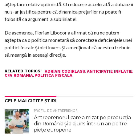
aşteptare relativ optimistă. O reducere accelerată a dobânzii
nu s-ar justifica pentru că dinamica preţurilor nu poate fi
folosită ca argument, a subliniat el.
De asemenea, Florian Libocor a afirmat că nu ne putem
aştepta ca o politica monetară să corecteze deficienţele unei
politici fiscale şi nici invers şi a menţionat că acestea trebuie
să meargă în aceeaşi direcţie.
RELATED TOPICS:
,
,
ADRIAN CODIRLASU
ANTICIPATIE INFLATIE
,
CFA ROMANIA
POLITICA FISCALA
CELE MAI CITITE ȘTIRI
PROFIL DE ANTREPRENOR
Antreprenorul care a mizat pe producția
din România și a ajuns într-un an pe trei
piețe europene