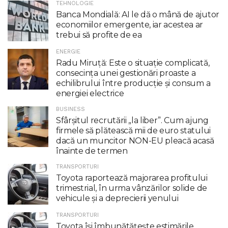
TEHNOLOGIE
Banca Mondială: AI le dă o mână de ajutor
economiilor emergente, iar acestea ar
trebui să profite de ea
ENERGIE
Radu Miruţă: Este o situaţie complicată,
consecinţa unei gestionări proaste a
echilibrului între producţie şi consum a
energiei electrice
BUSINESS
Sfârșitul recrutării „la liber”. Cum ajung
firmele să plătească mii de euro statului
dacă un muncitor NON-EU pleacă acasă
înainte de termen
TRANSPORTURI
Toyota raportează majorarea profitului
trimestrial, în urma vânzărilor solide de
vehicule și a deprecierii yenului
TRANSPORTURI
Toyota îşi îmbunătăţeşte estimările