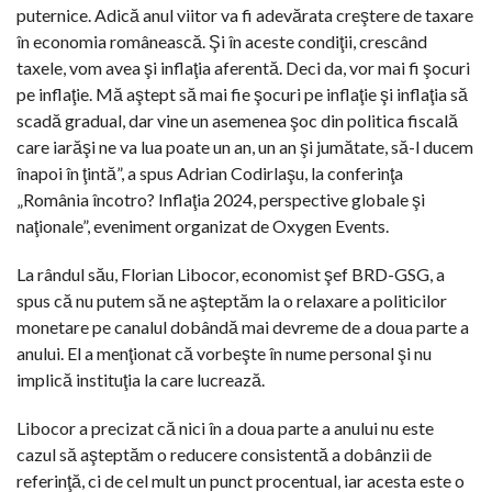
puternice. Adică anul viitor va fi adevărata creştere de taxare
în economia românească. Şi în aceste condiţii, crescând
taxele, vom avea şi inflaţia aferentă. Deci da, vor mai fi şocuri
pe inflaţie. Mă aştept să mai fie şocuri pe inflaţie şi inflaţia să
scadă gradual, dar vine un asemenea şoc din politica fiscală
care iarăşi ne va lua poate un an, un an şi jumătate, să-l ducem
înapoi în ţintă”, a spus Adrian Codirlaşu, la conferinţa
„România încotro? Inflaţia 2024, perspective globale şi
naţionale”, eveniment organizat de Oxygen Events.
La rândul său, Florian Libocor, economist şef BRD-GSG, a
spus că nu putem să ne aşteptăm la o relaxare a politicilor
monetare pe canalul dobândă mai devreme de a doua parte a
anului. El a menţionat că vorbeşte în nume personal şi nu
implică instituţia la care lucrează.
Libocor a precizat că nici în a doua parte a anului nu este
cazul să aşteptăm o reducere consistentă a dobânzii de
referinţă, ci de cel mult un punct procentual, iar acesta este o