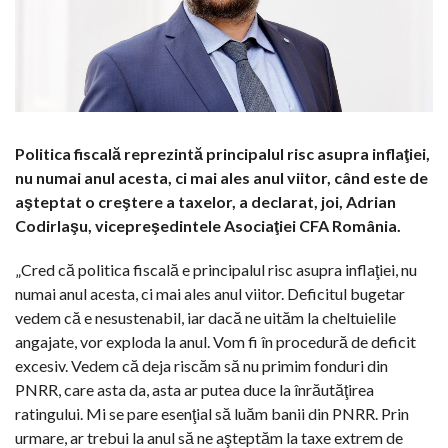
Politica fiscală reprezintă principalul risc asupra inflaţiei,
nu numai anul acesta, ci mai ales anul viitor, când este de
aşteptat o creştere a taxelor, a declarat, joi, Adrian
Codirlaşu, vicepreşedintele Asociaţiei CFA România.
„Cred că politica fiscală e principalul risc asupra inflaţiei, nu
numai anul acesta, ci mai ales anul viitor. Deficitul bugetar
vedem că e nesustenabil, iar dacă ne uităm la cheltuielile
angajate, vor exploda la anul. Vom fi în procedură de deficit
excesiv. Vedem că deja riscăm să nu primim fonduri din
PNRR, care asta da, asta ar putea duce la înrăutăţirea
ratingului. Mi se pare esenţial să luăm banii din PNRR. Prin
urmare, ar trebui la anul să ne aşteptăm la taxe extrem de