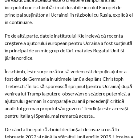
începutul unei schimbări mai durabile în rolul Europei de
principal susținător al Ucrainei’ în războiul cu Rusia, explică el
în continuare.
Pe de altă parte, datele institutului Kiel relevă că recenta
creștere a ajutorului european pentru Ucraina a fost susținută
în principal de un mic grup de țări, mai ales Regatul Unit și
țările nordice.
În schimb, ‘este surprinzător să vedem cât de puțin ajutor a
fost dat de Germania în ultimele luni’, a deplâns Christoph
Trebesch. ‘În loc să sporească sprijinul (pentru Ucraina) după
venirea lui Trump la putere, observăm o scădere puternică a
ajutorului german în comparație cu anii precedenți’, critică
analistul german propriul său guvern. ‘Tendința este aceeași
pentru Italia și Spania’, mai remarcă acesta..
De când a început războiul declanșat de invazia rusă în
februarie 2022 și până la sfârșitul lunii aprilie 2025, Ucraina a