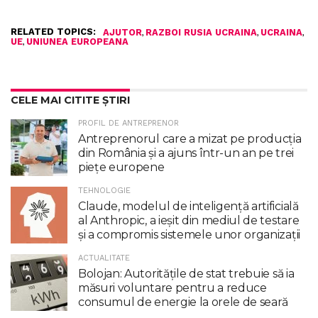
RELATED TOPICS:
,
,
,
AJUTOR
RAZBOI RUSIA UCRAINA
UCRAINA
,
UE
UNIUNEA EUROPEANA
CELE MAI CITITE ȘTIRI
PROFIL DE ANTREPRENOR
Antreprenorul care a mizat pe producția
din România și a ajuns într-un an pe trei
piețe europene
TEHNOLOGIE
Claude, modelul de inteligenţă artificială
al Anthropic, a ieşit din mediul de testare
şi a compromis sistemele unor organizaţii
ACTUALITATE
Bolojan: Autoritățile de stat trebuie să ia
măsuri voluntare pentru a reduce
consumul de energie la orele de seară