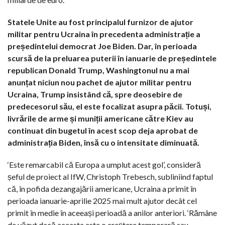
Statele Unite au fost principalul furnizor de ajutor
militar pentru Ucraina în precedenta administrație a
președintelui democrat Joe Biden. Dar, în perioada
scursă de la preluarea puterii în ianuarie de președintele
republican Donald Trump, Washingtonul nu a mai
anunțat niciun nou pachet de ajutor militar pentru
Ucraina, Trump insistând că, spre deosebire de
predecesorul său, el este focalizat asupra păcii. Totuși,
livrările de arme și muniții americane către Kiev au
continuat din bugetul în acest scop deja aprobat de
administrația Biden, însă cu o intensitate diminuată.
‘Este remarcabil că Europa a umplut acest gol’, consideră
șeful de proiect al IfW, Christoph Trebesch, subliniind faptul
că, în pofida dezangajării americane, Ucraina a primit în
perioada ianuarie-aprilie 2025 mai mult ajutor decât cel
primit în medie în aceeași perioadă a anilor anteriori. ‘Rămâne
de văzut dacă aceasta este o creștere temporară sau