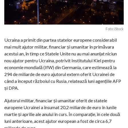
Foto: iStock
Ucraina a primit din partea statelor europene considerabil
mai mult ajutor militar, financiar și umanitar în primăvara
acestui an, în timp ce Statele Unite nu au mai anunțat niciun
nou ajutor pentru Ucraina, potrivit Institutului Kiel pentru
economie mondială (IfW) din Germania, care estimează la
294 de miliarde de euro ajutorul extern oferit Ucrainei de
când a început războiul cu Rusia, relatează luni agențiile AFP
și DPA.
Ajutorul militar, financiar și umanitar oferit de statele
europene Ucrainei a însumat 20,2 miliarde de euro în lunile
martie și aprilie ale anului în curs. În comparație, în cele două
luni anterioare, acest ajutor european a fost de circa 6,7
miliarde de euro.