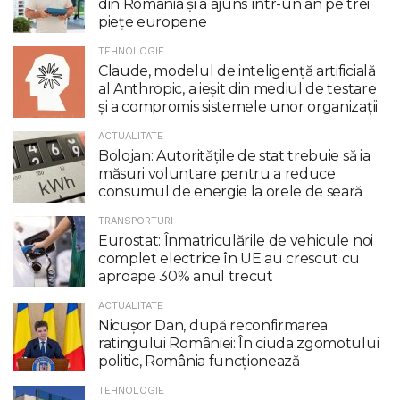
din România și a ajuns într-un an pe trei
piețe europene
TEHNOLOGIE
Claude, modelul de inteligenţă artificială
al Anthropic, a ieşit din mediul de testare
şi a compromis sistemele unor organizaţii
ACTUALITATE
Bolojan: Autoritățile de stat trebuie să ia
măsuri voluntare pentru a reduce
consumul de energie la orele de seară
TRANSPORTURI
Eurostat: Înmatriculările de vehicule noi
complet electrice în UE au crescut cu
aproape 30% anul trecut
ACTUALITATE
Nicuşor Dan, după reconfirmarea
ratingului României: În ciuda zgomotului
politic, România funcţionează
TEHNOLOGIE