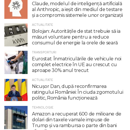
Claude, modelul de inteligenţă artificială
al Anthropic, a ieşit din mediul de testare
şi a compromis sistemele unor organizaţii
ACTUALITATE
Bolojan: Autoritățile de stat trebuie să ia
măsuri voluntare pentru a reduce
consumul de energie la orele de seară
TRANSPORTURI
Eurostat: Înmatriculările de vehicule noi
complet electrice în UE au crescut cu
aproape 30% anul trecut
ACTUALITATE
Nicuşor Dan, după reconfirmarea
ratingului României: În ciuda zgomotului
politic, România funcţionează
TEHNOLOGIE
Amazon a recuperat 600 de milioane de
dolari din taxele vamale impuse de
Trump şi va rambursa o parte din bani