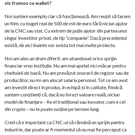
vis frumos cu wallet?
Noi suntem exemplu clar că funcționează. Am reușit să facem
un film, cu buget real de 500 de mii de euro fără niciun ajutor
de la CNC sau stat. Cu extrem de puțin ajutor din partea unui
singur investitor privat, de tip “companie”. Dacă precedentul
există, de aici înainte vor exista tot mai multe proiecte.
Noi am ales un drum diferit: am abandonat orice sprijin
financiar vreo instituție. Nu am mai apelat nici măcar pentru
cheltuieli de bază. Nu am prevăzut onorarii de regizor sau de
producător, nu mi-am alocat salariu personal. Tot ce am avut
am investit direct în produs, în echipă și în calitate, fiindcă
suntem conștienți că, dacă nu livrezi valoare reală, niciun
model de finanțare – fie el tradițional sau inovator, cum e cel
din crypto – nu te poate susține pe termen lung.
Cred că e important ca CNC-ul să rămână un sprijin pentru
industrie, dar poate ar fi momentul să nu mai fie perceput ca