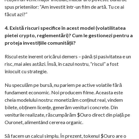
spus prietenilor: “Am investit într-un film de artă. Tu ce ai
făcut azi?”
4. Există riscuri specifice în acest model (volatilitatea
pietei crypto, reglementări)? Cum le gestionezi pentru a
proteja investițiile comunității?
Riscul este inerent oricărui demers – până și pasivitatea e un
risc, mai ales astăzi. Însă, în cazul nostru, “riscul” a fost
înlocuit cu strategie.
Nu speculăm pe bursă, nu pariem pe active volatile fără
fundament economic. Noi producem filme. Aceasta este
cheia modelului nostru: monetizăm conținut real, vindem
bilete, obținem licențe, generăm venituri concrete. Din
veniturile realizate, răscumpărăm $Ouro direct din piață pe
Ouronet, alimentând cererea organic.
Să facem un calcul simplu. În prezent, tokenul $Ouro are o