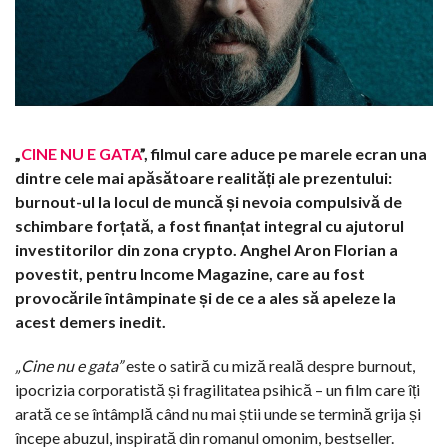
„
CINE NU E GATA
”, filmul care aduce pe marele ecran una
dintre cele mai apăsătoare realități ale prezentului:
burnout-ul la locul de muncă și nevoia compulsivă de
schimbare forțată, a fost finanțat integral cu ajutorul
investitorilor din zona crypto. Anghel Aron Florian a
povestit, pentru Income Magazine, care au fost
provocările întâmpinate și de ce a ales să apeleze la
acest demers inedit.
„Cine nu e gata”
este o satiră cu miză reală despre burnout,
ipocrizia corporatistă și fragilitatea psihică – un film care îți
arată ce se întâmplă când nu mai știi unde se termină grija și
începe abuzul, inspirată din romanul omonim, bestseller.