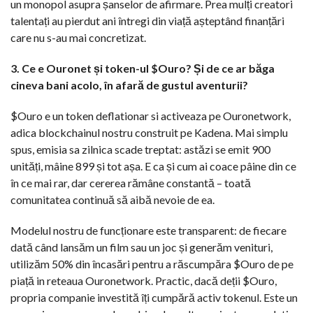
un monopol asupra șanselor de afirmare. Prea mulți creatori
talentați au pierdut ani întregi din viață așteptând finanțări
care nu s-au mai concretizat.
3. Ce e Ouronet și token-ul $Ouro? Și de ce ar băga
cineva bani acolo, în afară de gustul aventurii?
$Ouro e un token deflationar si activeaza pe Ouronetwork,
adica blockchainul nostru construit pe Kadena. Mai simplu
spus, emisia sa zilnica scade treptat: astăzi se emit 900
unități, mâine 899 și tot așa. E ca și cum ai coace pâine din ce
în ce mai rar, dar cererea rămâne constantă – toată
comunitatea continuă să aibă nevoie de ea.
Modelul nostru de funcționare este transparent: de fiecare
dată când lansăm un film sau un joc și generăm venituri,
utilizăm 50% din încasări pentru a răscumpăra $Ouro de pe
piață in reteaua Ouronetwork. Practic, dacă deții $Ouro,
propria companie investită îți cumpără activ tokenul. Este un