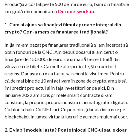
Producția a costat peste 500 de mii de euro, bani din finanțare
integrală din comunitatea
Ouronetwork.io
.
1. Cum ai ajuns sa finanțezi filmul aproape integral din
crypto? Ce n-a mers cu finanțarea tradițională?
Inițial m-am bazat pe finanțarea tradițională și am încercat să
obțin fonduri de la CNC. Am depus dosarul și am cerut o
finanțare de 150.000 de euro, ce urma să fie restituită din
vânzarea de bilete. Ca multe alte proiecte, și eu am fost
respins. Dar asta nu m-a făcut să renunț la visul meu. Pentru
că de mai bine de 10 ani activam în zona de crypto, am zis să
îmi prezint proiectul și în fața investitorilor de aici. Din
ianuarie 2022 am scris primele smart contracte si-am
construit, la propriu, propria noastra cinematografie digitala.
Cu blockchain. Cu NFT-uri. Cu popcorn (dar ala inca nu e pe
blockchain). In lumea virtuală lucrurile au mers mult mai ușor.
2. E viabil modelul asta? Poate inlocui CNC-ul sau e doar