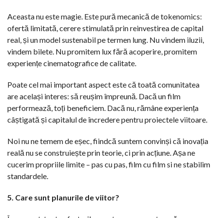
Aceasta nu este magie. Este pură mecanică de tokenomics:
ofertă limitată, cerere stimulată prin reinvestirea de capital
real, și un model sustenabil pe termen lung. Nu vindem iluzii,
vindem bilete. Nu promitem lux fără acoperire, promitem
experiențe cinematografice de calitate.
Poate cel mai important aspect este că toată comunitatea
are același interes: să reușim împreună. Dacă un film
performează, toți beneficiem. Dacă nu, rămâne experiența
câștigată și capitalul de încredere pentru proiectele viitoare.
Noi nu ne temem de eșec, fiindcă suntem convinși că inovația
reală nu se construiește prin teorie, ci prin acțiune. Așa ne
cucerim propriile limite – pas cu pas, film cu film si ne stabilim
standardele.
5. Care sunt planurile de viitor?