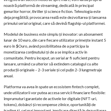
noastră platformă de streaming, dedicată în principal
genurilor horror, thriller și science fiction. Tehnologia este
deja pregătită; provocarea reală este dezvoltarea și lansarea
primului serial original, care să devină flagship-ul platformei.
Modelul de business este simplu și inovator: un abonament
lunar de 10 euro, din care fiecare utilizator primește instant 5
euro în $Ouro, având posibilitatea de a participa la
monetizarea conținutului și de a se implica activ în
comunitate. Pentru început, un serial ar fi suficient pentru
lansare, urmând ca ulterior să extindem catalogul cu alte
producții originale – 2-3 seriale și cel puțin 2-3 lungmetraje
anual.
Platforma va avea în spate un ecosistem fintech complet,
unde utilizatorii vor putea accesa servicii financiare flexibile:
împrumuturi garantate de activele lor digitale (NFT-uri,
tokens), dobânzi și recompense zilnice, oportunități de
trading și, cel mai important, implicare directă în dezvoltarea