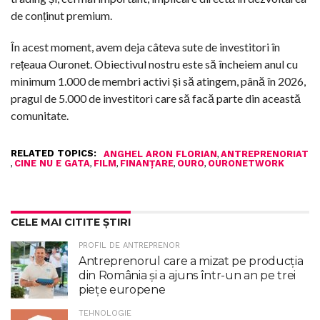
de conținut premium.
În acest moment, avem deja câteva sute de investitori în
rețeaua Ouronet. Obiectivul nostru este să încheiem anul cu
minimum 1.000 de membri activi și să atingem, până în 2026,
pragul de 5.000 de investitori care să facă parte din această
comunitate.
RELATED TOPICS:
,
ANGHEL ARON FLORIAN
ANTREPRENORIAT
,
,
,
,
,
CINE NU E GATA
FILM
FINANȚARE
OURO
OURONETWORK
CELE MAI CITITE ȘTIRI
PROFIL DE ANTREPRENOR
Antreprenorul care a mizat pe producția
din România și a ajuns într-un an pe trei
piețe europene
TEHNOLOGIE