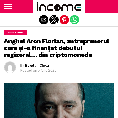
Exit mobile version
TIMP LIBER
Anghel Aron Florian, antreprenorul
care și-a finanțat debutul
regizoral… din criptomonede
By
Bogdan Ciuca
Posted on
7 iulie 2025