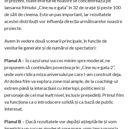
În prezent, toate eforturile noastre se concentrează pe
lansarea filmului „Cine nu e gata” în 32 de orașe și peste 100
de săli de cinema. Este un pas important, iar rezultatele
acestei distribuții vor influența direcția următoarelor noastre
proiecte.
Avem în vedere două scenarii principale, în funcție de
veniturile generate și de numărul de spectatori:
Planul A
– În cazul unui succes minim spre moderat, ne
propunem să continuăm povestea prin „Cine nu e gata 2”,
unde vom ridica miza universului pe care l-am construit deja.
Al doilea film va explora zone mai ample, de la coaching-ul
extrem până la interacțiuni cu interlopi, politicieni și
personaje de cel mai înalt nivel, inclusiv președinți. Primul film
va funcționa ca o introducere solidă și ca bază de public
interesat.
Planul B
– Dacă rezultatele vor depăși așteptările și vom
înregistra un succes moderat spre mare, vom lansa propria