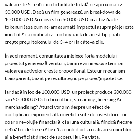
valoare de 5 cenți, cu o lichiditate totală de aproximativ
30.000 USD. Dacă un film generează un breakdown de
100.000 USD și reinvestim 50.000 USD în achiziția de
tokenuri (așa cum ne-am asumat), impactul asupra pieței este
imediat și semnificativ – un buyback de acest tip poate
crește prețul tokenului de 3–4 ori în câteva zile.
În acel moment, comunitatea înțelege forța modelului:
proiectul generează venituri, banii revin în ecosistem, iar
valoarea activelor crește proporțional. Este un mecanism
transparent, bazat pe rezultate, nu pe proiecții ipotetice.
Iar dacă în loc de 100.000 USD, un proiect produce 300.000
sau 500.000 USD din box office, streaming, licensing și
merchandising? Atunci vorbim despre un efect de
multiplicare exponential la nivelul a sute de investitori – nu
doar o revoluție financiară, ci și una culturală, fiindcă fiecare
deținător de token știe că a contribuit la realizarea unui film
și a beneficiat direct de succesul lui. Pe viata.