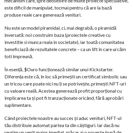
mecanism care, spre deosebire de multe proiecte speculative,
este dificil de manipulat, tocmai pentru că are la bază
produse reale care generează venituri.
Nu este un model piramidal, ci, mai degrabă, o piramidă
inversată: noi construim baza (proiectele creative cu
investitie si munca reala in societate), iar toată comunitatea
beneficiază de rezultatele concrete – ca un lift în care urcăm
toti împreună.
În esență, $Ouro funcționează similar unui Kickstarter.
Diferența este că, în loc să primești un certificat simbolic sau
un tricou care poate nici nu ți se potrivește, primești NFT-uri
cu valoare reală. Acestea generează profit proporțional cu
implicarea ta și pot fi tranzacționate oricând, fără aprobări
suplimentare.
Când proiectele noastre au succes și aduc venituri, NFT-ul
tău distribuie automat partea ta din câștiguri. Iar dacă nu
reușim un venit major imediat, măcar ai o poveste bună de