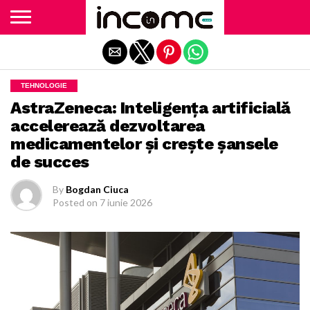
Exit mobile version
TEHNOLOGIE
AstraZeneca: Inteligenţa artificială
accelerează dezvoltarea
medicamentelor şi creşte şansele
de succes
By
Bogdan Ciuca
Posted on
7 iunie 2026