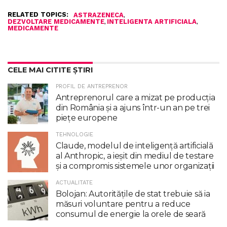
RELATED TOPICS:
,
ASTRAZENECA
,
,
DEZVOLTARE MEDICAMENTE
INTELIGENTA ARTIFICIALA
MEDICAMENTE
CELE MAI CITITE ȘTIRI
PROFIL DE ANTREPRENOR
Antreprenorul care a mizat pe producția
din România și a ajuns într-un an pe trei
piețe europene
TEHNOLOGIE
Claude, modelul de inteligenţă artificială
al Anthropic, a ieşit din mediul de testare
şi a compromis sistemele unor organizaţii
ACTUALITATE
Bolojan: Autoritățile de stat trebuie să ia
măsuri voluntare pentru a reduce
consumul de energie la orele de seară