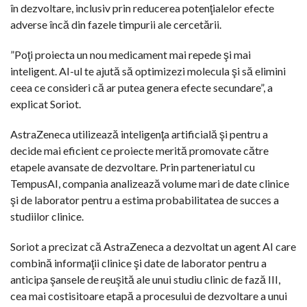
în dezvoltare, inclusiv prin reducerea potenţialelor efecte
adverse încă din fazele timpurii ale cercetării.
”Poţi proiecta un nou medicament mai repede şi mai
inteligent. AI-ul te ajută să optimizezi molecula şi să elimini
ceea ce consideri că ar putea genera efecte secundare”, a
explicat Soriot.
AstraZeneca utilizează inteligenţa artificială şi pentru a
decide mai eficient ce proiecte merită promovate către
etapele avansate de dezvoltare. Prin parteneriatul cu
TempusAI, compania analizează volume mari de date clinice
şi de laborator pentru a estima probabilitatea de succes a
studiilor clinice.
Soriot a precizat că AstraZeneca a dezvoltat un agent AI care
combină informaţii clinice şi date de laborator pentru a
anticipa şansele de reuşită ale unui studiu clinic de fază III,
cea mai costisitoare etapă a procesului de dezvoltare a unui