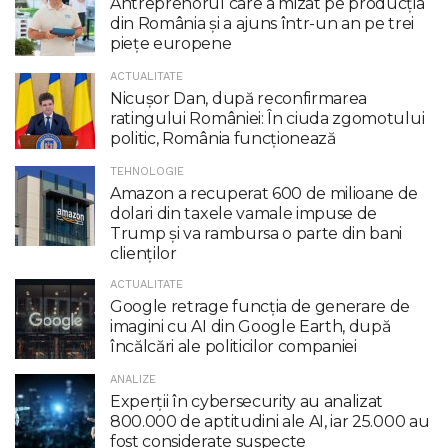
Antreprenorul care a mizat pe producția
din România și a ajuns într-un an pe trei
piețe europene
ACTUALITATE
Nicuşor Dan, după reconfirmarea
ratingului României: În ciuda zgomotului
politic, România funcţionează
TEHNOLOGIE
Amazon a recuperat 600 de milioane de
dolari din taxele vamale impuse de
Trump şi va rambursa o parte din bani
clienţilor
ACTUALITATE
Google retrage funcţia de generare de
imagini cu AI din Google Earth, după
încălcări ale politicilor companiei
ANALIZE
Experții în cybersecurity au analizat
800.000 de aptitudini ale AI, iar 25.000 au
fost considerate suspecte