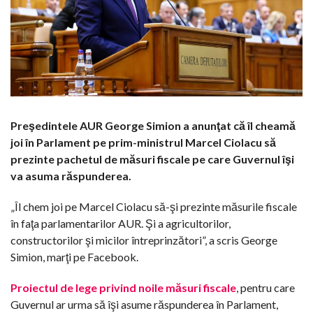
Preşedintele AUR George Simion a anunţat că îl cheamă
joi în Parlament pe prim-ministrul Marcel Ciolacu să
prezinte pachetul de măsuri fiscale pe care Guvernul îşi
va asuma răspunderea.
„Îl chem joi pe Marcel Ciolacu să-şi prezinte măsurile fiscale
în faţa parlamentarilor AUR. Şi a agricultorilor,
constructorilor şi micilor întreprinzători”, a scris George
Simion, marţi pe Facebook.
Proiectul de lege privind noile măsuri fiscale
, pentru care
Guvernul ar urma să îşi asume răspunderea în Parlament,