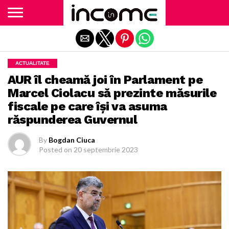
Exit mobile version
ACTUALITATE
AUR îl cheamă joi în Parlament pe
Marcel Ciolacu să prezinte măsurile
fiscale pe care îşi va asuma
răspunderea Guvernul
By
Bogdan Ciuca
Posted on
20 septembrie 2023