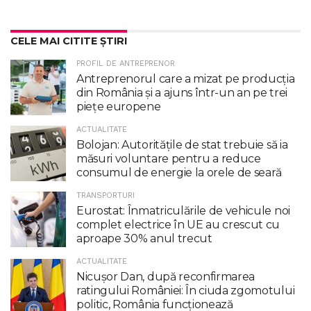
CELE MAI CITITE ȘTIRI
PROFIL DE ANTREPRENOR
Antreprenorul care a mizat pe producția
din România și a ajuns într-un an pe trei
piețe europene
ACTUALITATE
Bolojan: Autoritățile de stat trebuie să ia
măsuri voluntare pentru a reduce
consumul de energie la orele de seară
TRANSPORTURI
Eurostat: Înmatriculările de vehicule noi
complet electrice în UE au crescut cu
aproape 30% anul trecut
ACTUALITATE
Nicuşor Dan, după reconfirmarea
ratingului României: În ciuda zgomotului
politic, România funcţionează