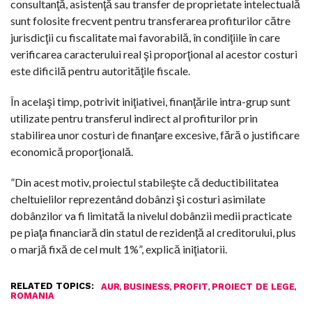
consultanţă, asistenţă sau transfer de proprietate intelectuală
sunt folosite frecvent pentru transferarea profiturilor către
jurisdicţii cu fiscalitate mai favorabilă, în condiţiile în care
verificarea caracterului real şi proporţional al acestor costuri
este dificilă pentru autorităţile fiscale.
În acelaşi timp, potrivit iniţiativei, finanţările intra-grup sunt
utilizate pentru transferul indirect al profiturilor prin
stabilirea unor costuri de finanţare excesive, fără o justificare
economică proporţională.
”Din acest motiv, proiectul stabileşte că deductibilitatea
cheltuielilor reprezentând dobânzi şi costuri asimilate
dobânzilor va fi limitată la nivelul dobânzii medii practicate
pe piaţa financiară din statul de rezidenţă al creditorului, plus
o marjă fixă de cel mult 1%”, explică iniţiatorii.
RELATED TOPICS:
,
,
,
,
AUR
BUSINESS
PROFIT
PROIECT DE LEGE
ROMANIA