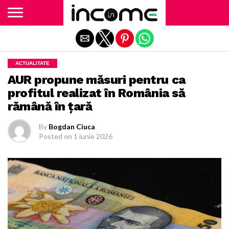
Exit mobile version
ACTUALITATE
AUR propune măsuri pentru ca
profitul realizat în România să
rămână în ţară
By
Bogdan Ciuca
Posted on
1 iunie 2026