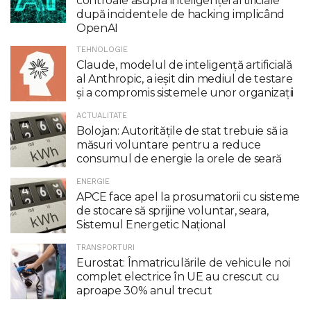
controale asupra inteligenţei artificiale
după incidentele de hacking implicând
OpenAI
TEHNOLOGIE
Claude, modelul de inteligenţă artificială
al Anthropic, a ieşit din mediul de testare
şi a compromis sistemele unor organizaţii
ACTUALITATE
Bolojan: Autoritățile de stat trebuie să ia
măsuri voluntare pentru a reduce
consumul de energie la orele de seară
ENERGIE
APCE face apel la prosumatorii cu sisteme
de stocare să sprijine voluntar, seara,
Sistemul Energetic Național
TRANSPORTURI
Eurostat: Înmatriculările de vehicule noi
complet electrice în UE au crescut cu
aproape 30% anul trecut