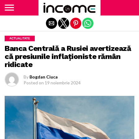
Exit mobile version
ACTUALITATE
Banca Centrală a Rusiei avertizează
că presiunile inflaţioniste rămân
ridicate
By
Bogdan Ciuca
Posted on
19 noiembrie 2024