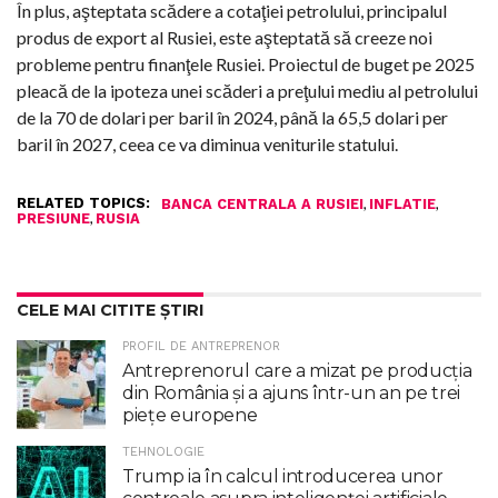
În plus, aşteptata scădere a cotaţiei petrolului, principalul
produs de export al Rusiei, este aşteptată să creeze noi
probleme pentru finanţele Rusiei. Proiectul de buget pe 2025
pleacă de la ipoteza unei scăderi a preţului mediu al petrolului
de la 70 de dolari per baril în 2024, până la 65,5 dolari per
baril în 2027, ceea ce va diminua veniturile statului.
RELATED TOPICS:
,
,
BANCA CENTRALA A RUSIEI
INFLATIE
,
PRESIUNE
RUSIA
CELE MAI CITITE ȘTIRI
PROFIL DE ANTREPRENOR
Antreprenorul care a mizat pe producția
din România și a ajuns într-un an pe trei
piețe europene
TEHNOLOGIE
Trump ia în calcul introducerea unor