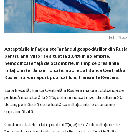
Foto: iStock
Aşteptările inflaţioniste în rândul gospodăriilor din Rusia
pentru anul viitor se situat la 13,4% în noiembrie,
nemodificate faţă de octombrie, în timp ce presiunile
inflaţioniste rămân ridicate, a apreciat Banca Centrală a
Rusiei într-un raport publicat luni, transmite Reuters.
Luna trecută, Banca Centrală a Rusiei a majorat dobânda de
politică monetară la 21%, cel mai ridicat nivel din ultimii 20
de ani, pe măsură ce se luptă cu inflaţia într-o economie
supraîncălzită.
Conform datelor date publicităţii, aşteptările inflaţioniste
încă sunt la cel mai ridicat nivel din acest an. Deşi inflaţia