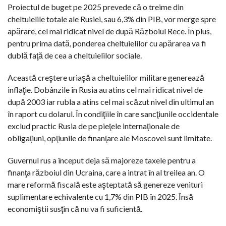
Proiectul de buget pe 2025 prevede că o treime din
cheltuielile totale ale Rusiei, sau 6,3% din PIB, vor merge spre
apărare, cel mai ridicat nivel de după Războiul Rece. În plus,
pentru prima dată, ponderea cheltuielilor cu apărarea va fi
dublă faţă de cea a cheltuielilor sociale.
Această creştere uriaşă a cheltuielilor militare generează
inflaţie. Dobânzile în Rusia au atins cel mai ridicat nivel de
după 2003 iar rubla a atins cel mai scăzut nivel din ultimul an
în raport cu dolarul. În condiţiile în care sancţiunile occidentale
exclud practic Rusia de pe pieţele internaţionale de
obligaţiuni, opţiunile de finanţare ale Moscovei sunt limitate.
Guvernul rus a început deja să majoreze taxele pentru a
finanţa războiul din Ucraina, care a intrat în al treilea an. O
mare reformă fiscală este aşteptată să genereze venituri
suplimentare echivalente cu 1,7% din PIB în 2025. Însă
economiştii susţin că nu va fi suficientă.