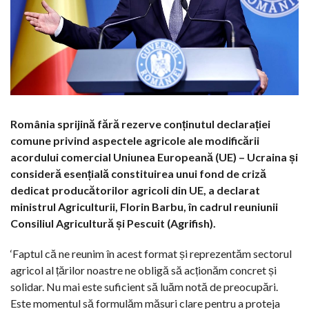
România sprijină fără rezerve conținutul declarației
comune privind aspectele agricole ale modificării
acordului comercial Uniunea Europeană (UE) – Ucraina și
consideră esențială constituirea unui fond de criză
dedicat producătorilor agricoli din UE, a declarat
ministrul Agriculturii, Florin Barbu, în cadrul reuniunii
Consiliul Agricultură și Pescuit (Agrifish).
‘Faptul că ne reunim în acest format și reprezentăm sectorul
agricol al țărilor noastre ne obligă să acționăm concret și
solidar. Nu mai este suficient să luăm notă de preocupări.
Este momentul să formulăm măsuri clare pentru a proteja