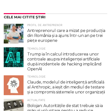
CELE MAI CITITE ȘTIRI
PROFIL DE ANTREPRENOR
Antreprenorul care a mizat pe producția
din România și a ajuns într-un an pe trei
piețe europene
TEHNOLOGIE
Trump ia în calcul introducerea unor
controale asupra inteligenţei artificiale
după incidentele de hacking implicând
OpenAI
TEHNOLOGIE
Claude, modelul de inteligenţă artificială
al Anthropic, a ieşit din mediul de testare
şi a compromis sistemele unor organizaţii
ACTUALITATE
Bolojan: Autoritățile de stat trebuie să ia
măsuri voluntare pentru a reduce