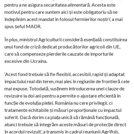
pentru a ne asigura securitatea alimentară. Acesta este
motivul pentru care suntem aici și este obligatoriu să ne
îndeplinim acest mandat în folosul fermierilor noștri’, a mai
spus șeful MADR.
În plus, ministrul Agriculturii consideră esențială constituirea
unui fond de criză dedicat producătorilor agricoli din UE,
care să compenseze pierderile cauzate de importurile
excesive din Ucraina.
‘Acest fond trebuie să fie flexibil, accesibil, rapid și adaptat
impactului real din teren, mai ales în regiunile de frontieră cele
mai expuse. Totodată, susținem introducerea unei clauze de
revizuire la doi ani pentru a permite o ajustare eficientă în
funcție de evoluția pieței. România nu cere privilegii, ci
tratamente echitabile și măsuri proporționale cu impactul
suferit. Dacă dorim ca piața unică să rămână funcțională,
atunci trebuie să integrăm aceste măsuri de protecție direct
în acordul revizuit’, a transmis în cadrul reuniunii Agrifish,