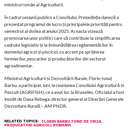
ministrul român al Agriculturii.
În cadrul sesiunii publice a Consiliului, Președinția daneză a
prezentat programul de lucru și principalele priorități pentru
semestrul al doilea al anului 2025. Aceasta vizează
promovarea unor politici care să contribuie la simplificarea
cadrului legislativ și la îmbunătățirea reglementărilor în
domeniul agricol și piscicol, cu accent pe sprijinirea
fermierilor, pescarilor și producătorilor din sectorul
agroalimentar.
Ministrul Agriculturii și Dezvoltării Rurale, Florin-Ionuț
Barbu, a participat, luni, la reuniunea Consiliului Agricultură și
Pescuit (AGRIFISH), ce a avut loc la Bruxelles. Oficialul a fost
însoțit de Dana Rebega, director general al Direcției Generale
Dezvoltare Rurală – AM PNDR.
RELATED TOPICS:
,
,
FLORIN BARBU
FOND DE CRIZA
,
PRODUCATORI AGRICOLI
ROMANIA