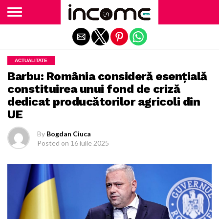
Exit mobile version
ACTUALITATE
Barbu: România consideră esențială
constituirea unui fond de criză
dedicat producătorilor agricoli din
UE
By
Bogdan Ciuca
Posted on
16 iulie 2025