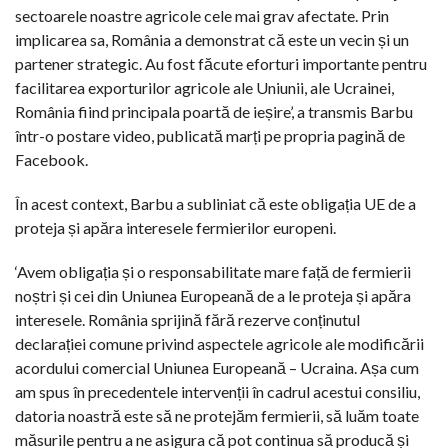
sectoarele noastre agricole cele mai grav afectate. Prin
implicarea sa, România a demonstrat că este un vecin și un
partener strategic. Au fost făcute eforturi importante pentru
facilitarea exporturilor agricole ale Uniunii, ale Ucrainei,
România fiind principala poartă de ieșire’, a transmis Barbu
într-o postare video, publicată marți pe propria pagină de
Facebook.
În acest context, Barbu a subliniat că este obligația UE de a
proteja și apăra interesele fermierilor europeni.
‘Avem obligația și o responsabilitate mare față de fermierii
noștri și cei din Uniunea Europeană de a le proteja și apăra
interesele. România sprijină fără rezerve conținutul
declarației comune privind aspectele agricole ale modificării
acordului comercial Uniunea Europeană – Ucraina. Așa cum
am spus în precedentele intervenții în cadrul acestui consiliu,
datoria noastră este să ne protejăm fermierii, să luăm toate
măsurile pentru a ne asigura că pot continua să producă și