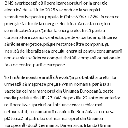
BNS avertizează că liberalizarea prețurilor la energie
electrică de la 1 iulie 2025 va conduce la scumpiri
semnificative pentru populație (între 67% și 79%) în ceea ce
privește facturile la energie electrică. Această creștere
semnificativă a prețurilor la energie electrică pentru
consumatorii casnici va afecta, pe de-o parte, amplificarea
sărăciei energetice, plățile restante către companii, și,
însoțită de liberalizarea prețului energiei pentru consumatorii
non-casnici, scăderea competitivității companiilor naționale
față de contra-părțile europene.
‘Estimările noastre arată că evoluția probabilă a prețurilor
urmează să majoreze prețul kWh în România, până la al
șaptelea cel mai mare preț din Uniunea Europeană, peste
media prețului din UE-27, față de poziția 22 anterior anterior
re-liberalizării prețurilor. Într-un scenariu chiar mai
nefavorabil, consumatorii casnici din România ar urma să
plătească al patrulea cel mai mare preț din Uniunea
Europeană (după Germania, Danemarca, Irlanda) și mai