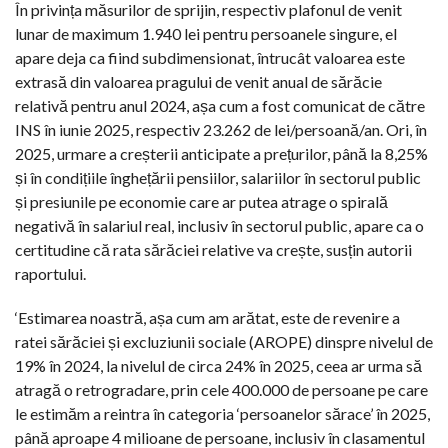
În privința măsurilor de sprijin, respectiv plafonul de venit
lunar de maximum 1.940 lei pentru persoanele singure, el
apare deja ca fiind subdimensionat, întrucât valoarea este
extrasă din valoarea pragului de venit anual de sărăcie
relativă pentru anul 2024, așa cum a fost comunicat de către
INS în iunie 2025, respectiv 23.262 de lei/persoană/an. Ori, în
2025, urmare a creșterii anticipate a prețurilor, până la 8,25%
și în condițiile înghețării pensiilor, salariilor în sectorul public
și presiunile pe economie care ar putea atrage o spirală
negativă în salariul real, inclusiv în sectorul public, apare ca o
certitudine că rata sărăciei relative va crește, susțin autorii
raportului.
‘Estimarea noastră, așa cum am arătat, este de revenire a
ratei sărăciei și excluziunii sociale (AROPE) dinspre nivelul de
19% în 2024, la nivelul de circa 24% în 2025, ceea ar urma să
atragă o retrogradare, prin cele 400.000 de persoane pe care
le estimăm a reintra în categoria ‘persoanelor sărace’ în 2025,
până aproape 4 milioane de persoane, inclusiv în clasamentul