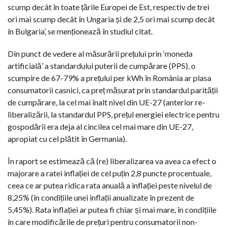
scump decât în toate țările Europei de Est, respectiv de trei
ori mai scump decât în Ungaria și de 2,5 ori mai scump decât
în Bulgaria’, se menționează în studiul citat.
Din punct de vedere al măsurării prețului prin ‘moneda
artificială’ a standardului puterii de cumpărare (PPS), o
scumpire de 67-79% a prețului per kWh în România ar plasa
consumatorii casnici, ca preț măsurat prin standardul parității
de cumpărare, la cel mai înalt nivel din UE-27 (anterior re-
liberalizării, la standardul PPS, prețul energiei electrice pentru
gospodării era deja al cincilea cel mai mare din UE-27,
apropiat cu cel plătit în Germania).
În raport se estimează că (re) liberalizarea va avea ca efect o
majorare a ratei inflației de cel puțin 2,8 puncte procentuale,
ceea ce ar putea ridica rata anuală a inflației peste nivelul de
8,25% (în condițiile unei inflații anualizate în prezent de
5,45%). Rata inflației ar putea fi chiar și mai mare, în condițiile
în care modificările de prețuri pentru consumatorii non-