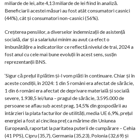
miliarde de lei, alte 4,13 miliarde de lei fiind în analiză.
Beneficiarii acestei măsuri au fost atât consumatori casnici
(44%), cât și consumatori non-casnici (56%).
Creșterea pensiilor, a diverselor indemnizații de asistență
socială, dar și a salariului minim au avut ca efect o
îmbunătățire a indicatorilor ce reflectă nivelul de trai, 2024 a
fost anul cu cele mai bune evoluții în acest sens, susțin
reprezentanții BNS.
‘Sigur că prețul îl plătim și-l vom plăti în continuare. Chiar și în
aceste condiții, în 2024: 1 din 5 români era afectat de sărăcie,
1 din 6 români era afectat de deprivare materială și socială
severe, 1.938,5 lei/luna – pragul de sărăcie, 3.595.000 de
persoane se aflau sub acest prag, 14,5% din gospodării au
întârzieri la plata facturilor de utilități, media UE 6,9%, prețul
energiei a fost al cincilea preț ca mărime din Uniunea
Europeană, raportat la paritatea puterii de cumpărare – Cehia
(41 PPS), Cipru (35,7), Germania (35,23), Polonia (32,69) și