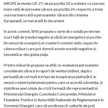
AROPE la nivelul UE-27, de pe poziția 20 a statelor cu cea mai
mare rată de persoane sărace, pe poziția 24, respectiv a treia
cea mai mare rată a persoanelor sărace din Uniunea
Europeană’, se mai arată în document.
În acest context, BNS propune o serie de e soluții pe termen
scurt față de trendul negativ al sărăciei energetice și pozitiv
(în sensul de scumpire) al creșterii costului vieții, respectiv
câteva măsuri care pot domoli aceste evoluții negative și
totodată ar disciplina piața.
Printre măsurile propuse se află: re-evaluarea persoanelor
considerate sărace în raport de venitul obținut, după o
perioadă de cel mult trei luni de la expirarea plafonării, în
sensul creșterii plafonului pentru care se acordă subvenția, și
stabilirea unei celule de criză formată din reprezentanți ai
Ministerului Energiei, Consiliului Concurenței, Ministerul
Finanțelor Publice și Autorității Naționale de Reglementare în
Domeniul Energiei, care să urmărească: salturile de preț