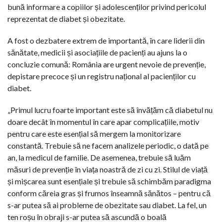
bună informare a copiilor și adolescenților privind pericolul
reprezentat de diabet și obezitate.
A fost o dezbatere extrem de importantă, în care liderii din
sănătate, medicii și asociațiile de pacienți au ajuns la o
concluzie comună: România are urgent nevoie de prevenție,
depistare precoce și un registru național al pacienților cu
diabet.
„Primul lucru foarte important este să învățăm că diabetul nu
doare decât în momentul în care apar complicațiile, motiv
pentru care este esențial să mergem la monitorizare
constantă. Trebuie să ne facem analizele periodic, o dată pe
an, la medicul de familie. De asemenea, trebuie să luăm
măsuri de prevenție în viața noastră de zi cu zi. Stilul de viață
și mișcarea sunt esențiale și trebuie să schimbăm paradigma
conform căreia gras și frumos înseamnă sănătos – pentru că
s-ar putea să ai probleme de obezitate sau diabet. La fel, un
ten roșu în obraji s-ar putea să ascundă o boală