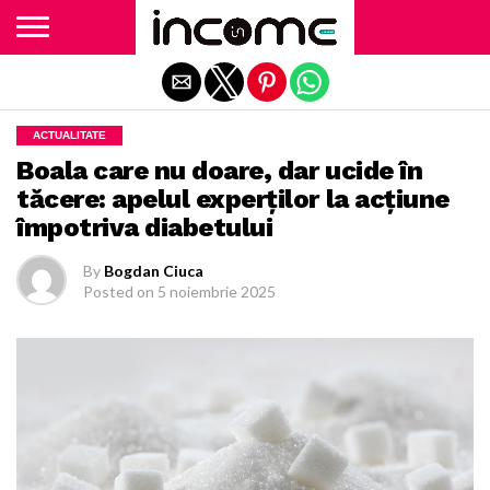
Exit mobile version
ACTUALITATE
Boala care nu doare, dar ucide în
tăcere: apelul experților la acțiune
împotriva diabetului
By
Bogdan Ciuca
Posted on
5 noiembrie 2025