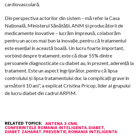
cardiovasculară.
Din perspectiva actorilor din sistem – mă refer la Casa
Națională, Ministerul Sănătății, ANM și producătorii de
medicamente inovative – lucrăm împreună, colaborăm
pentru un acces mai bun la inovație, pentru că tratamentul
este esențial în această boală. Un lucru foarte important,
vorbind despre tratament, este că doar 55% dintre
persoanele diagnosticate cu diabet au, în prezent, aderență la
tratament. Este un aspect îngrijorător, pentru că lipsa
controlului și lipsa tratamentului duc la complicații grave în
următorii 10 ani”, a explicat Cristina Pricop, lider al grupului
de lucru diabet din cadrul ARPIM.
RELATED TOPICS:
,
ANTENA 3 CNN
,
,
CONFERINTELE ROMANIA INTELIGENTA
DIABET
,
,
DIABET ZAHARAT
PREVENTIE
ROMANIA INTELIGENTA