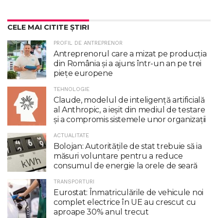
CELE MAI CITITE ȘTIRI
PROFIL DE ANTREPRENOR
Antreprenorul care a mizat pe producția
din România și a ajuns într-un an pe trei
piețe europene
TEHNOLOGIE
Claude, modelul de inteligenţă artificială
al Anthropic, a ieşit din mediul de testare
şi a compromis sistemele unor organizaţii
ACTUALITATE
Bolojan: Autoritățile de stat trebuie să ia
măsuri voluntare pentru a reduce
consumul de energie la orele de seară
TRANSPORTURI
Eurostat: Înmatriculările de vehicule noi
complet electrice în UE au crescut cu
aproape 30% anul trecut