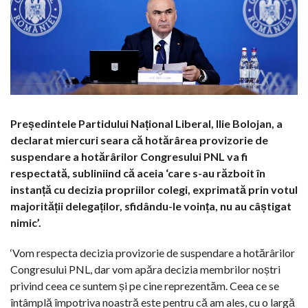
Președintele Partidului Național Liberal, Ilie Bolojan, a
declarat miercuri seara că hotărârea provizorie de
suspendare a hotărârilor Congresului PNL va fi
respectată, subliniind că aceia ‘care s-au războit în
instanță cu decizia propriilor colegi, exprimată prin votul
majorității delegaților, sfidându-le voința, nu au câștigat
nimic’.
‘Vom respecta decizia provizorie de suspendare a hotărârilor
Congresului PNL, dar vom apăra decizia membrilor noștri
privind ceea ce suntem și pe cine reprezentăm. Ceea ce se
întâmplă împotriva noastră este pentru că am ales, cu o largă