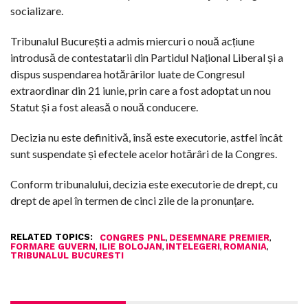
socializare.
Tribunalul București a admis miercuri o nouă acțiune
introdusă de contestatarii din Partidul Național Liberal și a
dispus suspendarea hotărârilor luate de Congresul
extraordinar din 21 iunie, prin care a fost adoptat un nou
Statut și a fost aleasă o nouă conducere.
Decizia nu este definitivă, însă este executorie, astfel încât
sunt suspendate și efectele acelor hotărâri de la Congres.
Conform tribunalului, decizia este executorie de drept, cu
drept de apel în termen de cinci zile de la pronunțare.
RELATED TOPICS:
,
,
CONGRES PNL
DESEMNARE PREMIER
,
,
,
,
FORMARE GUVERN
ILIE BOLOJAN
INTELEGERI
ROMANIA
TRIBUNALUL BUCURESTI