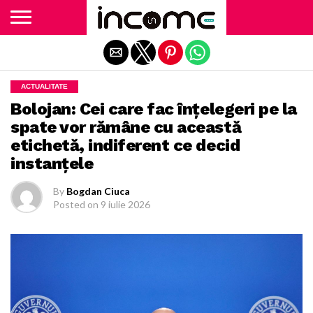
Exit mobile version
ACTUALITATE
Bolojan: Cei care fac înțelegeri pe la
spate vor rămâne cu această
etichetă, indiferent ce decid
instanțele
By
Bogdan Ciuca
Posted on
9 iulie 2026