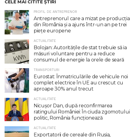
CELE MAI CITITE ȘTIRI
PROFIL DE ANTREPRENOR
Antreprenorul care a mizat pe producția
din România și a ajuns într-un an pe trei
piețe europene
ACTUALITATE
Bolojan: Autoritățile de stat trebuie să ia
măsuri voluntare pentru a reduce
consumul de energie la orele de seară
TRANSPORTURI
Eurostat: Înmatriculările de vehicule noi
complet electrice în UE au crescut cu
aproape 30% anul trecut
ACTUALITATE
Nicuşor Dan, după reconfirmarea
ratingului României: În ciuda zgomotului
politic, România funcţionează
ACTUALITATE
Exportatorii de cereale din Rusia,