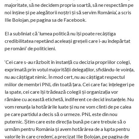
majoritate, să ne decidem propria soartă, să ne respectăm pe
noi înșine și pe alegătorii noștri și să servim România’, a scris
Ilie Bolojan, pe pagina sa de Facebook.
El a subliniat că ‘lumea politică nu își poate recâștiga
credibilitatea repetând aceleași greșeli care i-au îndepărtat
pe români’ de politicieni.
‘Cei care s-au războit în instanță cu decizia propriilor colegi,
exprimată prin votul majorității delegaților, sfidându-le voința,
nu au câștigat nimic. În mod cert, nu au câștigat respectul
miilor de membri PNL din toată țara. Cei care fac înțelegeri pe
la spate, cei care își trădează colegii și organizația vor
rămâne cu această etichetă, indiferent ce decid instanțele. Nu
vom renunța la hotărârile luate și nu ne vom clinti de pe calea
pe care partidul a decis să o urmeze. PNL este din nou
puternic. Știm care este direcția bună pe care trebuie să o
urmăm pentru România și avem hotărârea de a lupta pentru
valorile în care credem’, a precizat Ilie Bolojan, pe pagina de