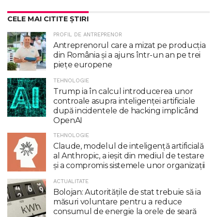
CELE MAI CITITE ȘTIRI
PROFIL DE ANTREPRENOR
Antreprenorul care a mizat pe producția
din România și a ajuns într-un an pe trei
piețe europene
TEHNOLOGIE
Trump ia în calcul introducerea unor
controale asupra inteligenţei artificiale
după incidentele de hacking implicând
OpenAI
TEHNOLOGIE
Claude, modelul de inteligenţă artificială
al Anthropic, a ieşit din mediul de testare
şi a compromis sistemele unor organizaţii
ACTUALITATE
Bolojan: Autoritățile de stat trebuie să ia
măsuri voluntare pentru a reduce
consumul de energie la orele de seară