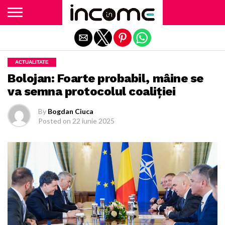
Exit mobile version
ACTUALITATE
Bolojan: Foarte probabil, mâine se
va semna protocolul coaliției
By
Bogdan Ciuca
Posted on
22 iunie 2025