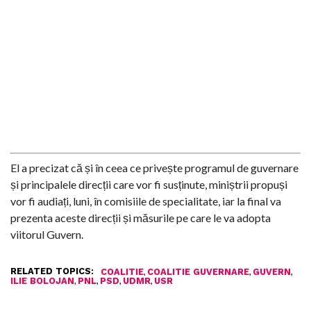
El a precizat că și în ceea ce privește programul de guvernare
și principalele direcții care vor fi susținute, miniștrii propuși
vor fi audiați, luni, în comisiile de specialitate, iar la final va
prezenta aceste direcții și măsurile pe care le va adopta
viitorul Guvern.
RELATED TOPICS:
,
,
,
COALITIE
COALITIE GUVERNARE
GUVERN
,
,
,
,
ILIE BOLOJAN
PNL
PSD
UDMR
USR