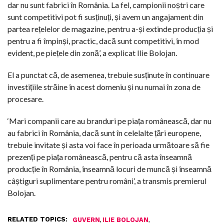
dar nu sunt fabrici în România. La fel, campionii noștri care
sunt competitivi pot fi susținuți, și avem un angajament din
partea rețelelor de magazine, pentru a-și extinde producția și
pentru a fi împinși, practic, dacă sunt competitivi, în mod
evident, pe piețele din zonă’, a explicat Ilie Bolojan.
El a punctat că, de asemenea, trebuie susținute în continuare
investițiile străine în acest domeniu și nu numai în zona de
procesare.
‘Mari companii care au branduri pe piața românească, dar nu
au fabrici în România, dacă sunt în celelalte țări europene,
trebuie invitate și asta voi face în perioada următoare să fie
prezenți pe piața românească, pentru că asta înseamnă
producție în România, înseamnă locuri de muncă și înseamnă
câștiguri suplimentare pentru români’, a transmis premierul
Bolojan.
RELATED TOPICS:
,
,
GUVERN
ILIE BOLOJAN