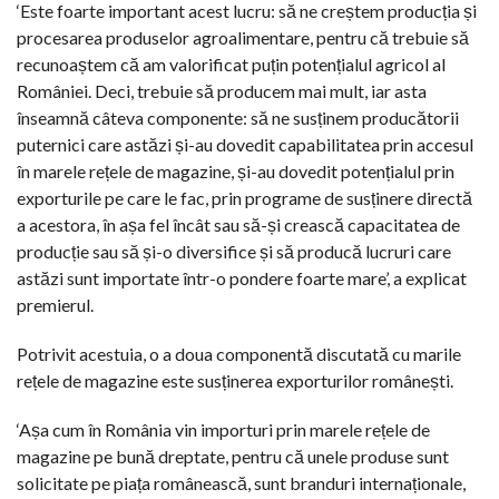
‘Este foarte important acest lucru: să ne creștem producția și
procesarea produselor agroalimentare, pentru că trebuie să
recunoaștem că am valorificat puțin potențialul agricol al
României. Deci, trebuie să producem mai mult, iar asta
înseamnă câteva componente: să ne susținem producătorii
puternici care astăzi și-au dovedit capabilitatea prin accesul
în marele rețele de magazine, și-au dovedit potențialul prin
exporturile pe care le fac, prin programe de susținere directă
a acestora, în așa fel încât sau să-și crească capacitatea de
producție sau să și-o diversifice și să producă lucruri care
astăzi sunt importate într-o pondere foarte mare’, a explicat
premierul.
Potrivit acestuia, o a doua componentă discutată cu marile
rețele de magazine este susținerea exporturilor românești.
‘Așa cum în România vin importuri prin marele rețele de
magazine pe bună dreptate, pentru că unele produse sunt
solicitate pe piața românească, sunt branduri internaționale,