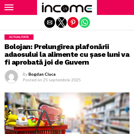
Exit mobile version
ACTUALITATE
Bolojan: Prelungirea plafonării
adaosului la alimente cu șase luni va
fi aprobată joi de Guvern
By
Bogdan Ciuca
Posted on
25 septembrie 2025