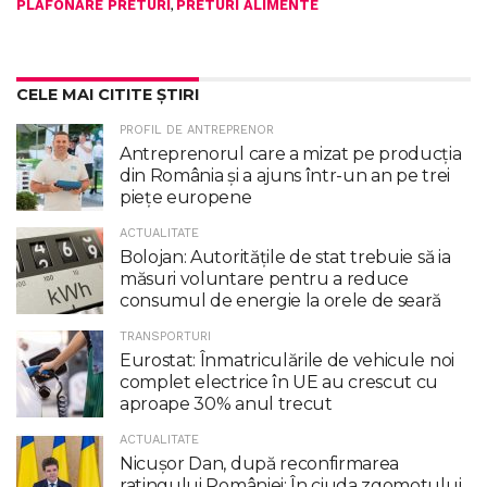
,
PLAFONARE PRETURI
PRETURI ALIMENTE
CELE MAI CITITE ȘTIRI
PROFIL DE ANTREPRENOR
Antreprenorul care a mizat pe producția
din România și a ajuns într-un an pe trei
piețe europene
ACTUALITATE
Bolojan: Autoritățile de stat trebuie să ia
măsuri voluntare pentru a reduce
consumul de energie la orele de seară
TRANSPORTURI
Eurostat: Înmatriculările de vehicule noi
complet electrice în UE au crescut cu
aproape 30% anul trecut
ACTUALITATE
Nicuşor Dan, după reconfirmarea
ratingului României: În ciuda zgomotului