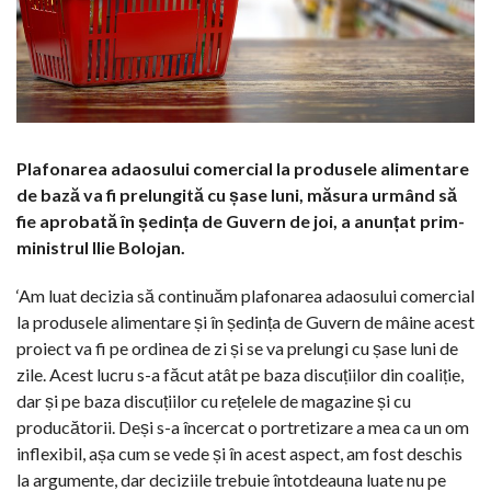
Plafonarea adaosului comercial la produsele alimentare
de bază va fi prelungită cu șase luni, măsura urmând să
fie aprobată în ședința de Guvern de joi, a anunțat prim-
ministrul Ilie Bolojan.
‘Am luat decizia să continuăm plafonarea adaosului comercial
la produsele alimentare și în ședința de Guvern de mâine acest
proiect va fi pe ordinea de zi și se va prelungi cu șase luni de
zile. Acest lucru s-a făcut atât pe baza discuțiilor din coaliție,
dar și pe baza discuțiilor cu rețelele de magazine și cu
producătorii. Deși s-a încercat o portretizare a mea ca un om
inflexibil, așa cum se vede și în acest aspect, am fost deschis
la argumente, dar deciziile trebuie întotdeauna luate nu pe