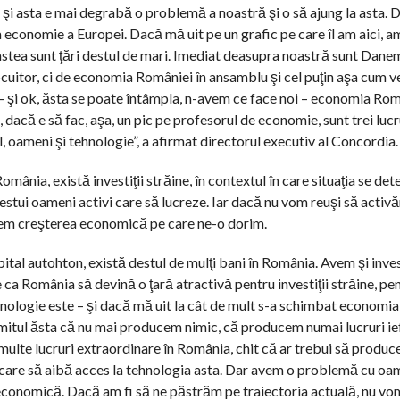
 şi asta e mai degrabă o problemă a noastră şi o să ajung la asta.
 economie a Europei. Dacă mă uit pe un grafic pe care îl am aici, 
 astea sunt ţări destul de mari. Imediat deasupra noastră sunt Danem
ocuitor, ci de economia României în ansamblu şi cel puţin aşa cum ve
– şi ok, ăsta se poate întâmpla, n-avem ce face noi – economia Ro
 dacă e să fac, aşa, un pic pe profesorul de economie, sunt trei lucr
 oameni şi tehnologie”, a afirmat directorul executiv al Concordia.
România, există investiţii străine, în contextul în care situaţia se de
estui oameni activi care să lucreze. Iar dacă nu vom reuşi să activ
vem creşterea economică pe care ne-o dorim.
pital autohton, există destul de mulţi bani în România. Avem şi investi
 ca România să devină o ţară atractivă pentru investiţii străine, pen
hnologie este – şi dacă mă uit la cât de mult s-a schimbat economia
s. mitul ăsta că nu mai producem nimic, că producem numai lucruri ief
lte lucruri extraordinare în România, chit că ar trebui să produc
care să aibă acces la tehnologia asta. Dar avem o problemă cu oame
conomică. Dacă am fi să ne păstrăm pe traiectoria actuală, nu vo