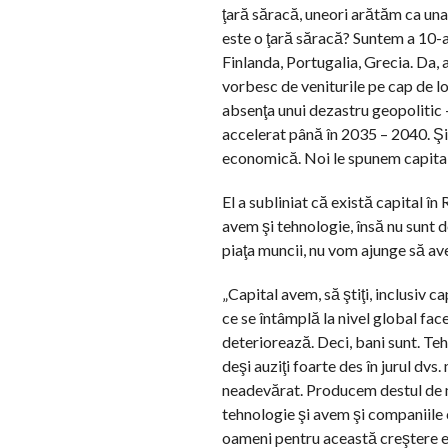
ţară săracă, uneori arătăm ca una
este o ţară săracă? Suntem a 10-a
Finlanda, Portugalia, Grecia. Da,
vorbesc de veniturile pe cap de l
absenţa unui dezastru geopolitic 
accelerat până în 2035 – 2040. Şi,
economică. Noi le spunem capital,
El a subliniat că există capital în 
avem şi tehnologie, însă nu sunt d
piaţa muncii, nu vom ajunge să a
„Capital avem, să ştiţi, inclusiv ca
ce se întâmplă la nivel global face
deteriorează. Deci, bani sunt. Te
deşi auziţi foarte des în jurul dv
neadevărat. Producem destul de mu
tehnologie şi avem şi companiile 
oameni pentru această creştere e