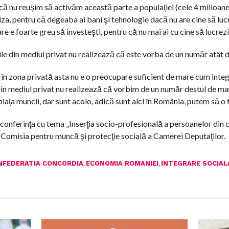
că nu reuşim să activăm această parte a populaţiei (cele 4 milioane 
za, pentru că degeaba ai bani şi tehnologie dacă nu are cine să lucr
re e foarte greu să investeşti, pentru că nu mai ai cu cine să lucrezi”
ile din mediul privat nu realizează că este vorba de un număr atât
 în zona privată asta nu e o preocupare suficient de mare cum int
din mediul privat nu realizează că vorbim de un număr destul de ma
piaţa muncii, dar sunt acolo, adică sunt aici în România, putem să o f
a conferinţa cu tema „Inserţia socio-profesională a persoanelor din 
 Comisia pentru muncă şi protecţie socială a Camerei Deputaţilor.
,
,
NFEDERATIA CONCORDIA
ECONOMIA ROMANIEI
INTEGRARE SOCIAL