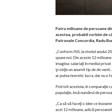
Patru milioane de persoane din
acestea, probabil vorbim de cât
Patronale Concordia, Radu Burn
„Conform INS, la nivelul anului 2
spune noi. Din aceste 12 milioane
imagina: salariaţi în mediul priva
şi obţin un anumit tip de de veni
ar putea teoretic lucra, dar nu o f
Potrivit acestuia, în comparaţie c
populaţie, însă numărul de persoa
„Ca să vă faceţi o idee ce înseamn
acei 12 milioane, adică persoanele