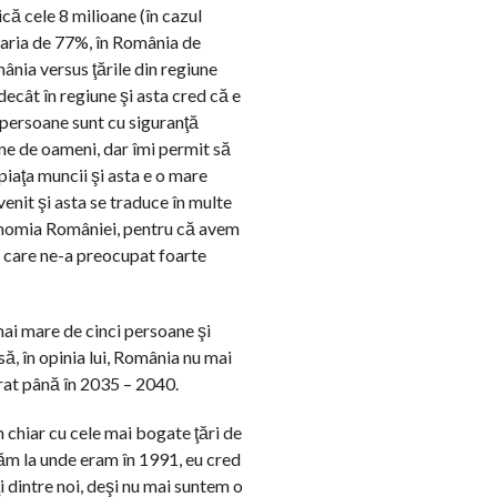
că cele 8 milioane (în cazul
ngaria de 77%, în România de
ânia versus ţările din regiune
ecât în regiune şi asta cred că e
 persoane sunt cu siguranţă
ane de oameni, dar îmi permit să
piaţa muncii şi asta e o mare
enit şi asta se traduce în multe
economia României, pentru că avem
ă care ne-a preocupat foarte
mai mare de cinci persoane şi
ă, în opinia lui, România nu mai
rat până în 2035 – 2040.
 chiar cu cele mai bogate ţări de
tăm la unde eram în 1991, eu cred
dintre noi, deşi nu mai suntem o