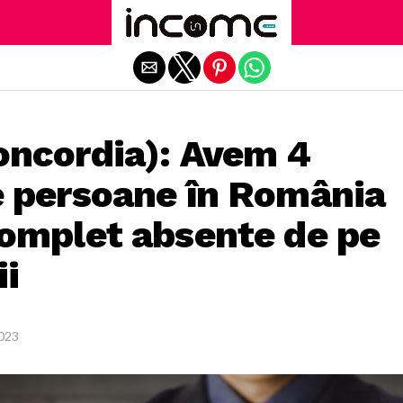
Exit mobile version
oncordia): Avem 4
e persoane în România
complet absente de pe
ii
2023