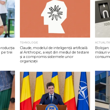
TEHNOLOGIE
ACTUALITA
producția
Claude, modelul de inteligenţă artificială
Bolojan: 
 pe trei
al Anthropic, a ieşit din mediul de testare
măsuri v
şi a compromis sistemele unor
consumul
organizaţii