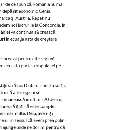
 Dar de ce spun că România nu mai
am depăşit economic Cehia,
arca şi Austria. Repet, nu
dem noi lucrurile la Concordia, în
mâniei va continua să crească
uri în ecuaţia asta de creştere
teriorează pentru alte regiuni,
ăm această parte a populaţiei pe
ţii străine. Dintr-o ironie a sorţii,
tru că alte regiuni se
 românească în ultimii 20 de ani,
tine, să ştiţi că este complet
em mai multe. Deci, avem şi
nii, în sensul că avem prea puţini
m ajunge unde ne dorim, pentru că