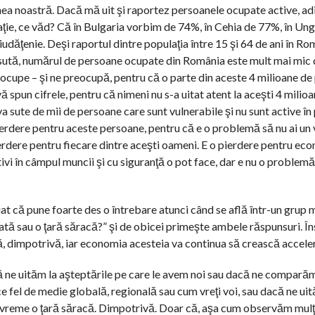
nea noastră. Dacă mă uit şi raportez persoanele ocupate active, adi
ulaţie, ce văd? Că în Bulgaria vorbim de 74%, în Cehia de 77%, în U
udăţenie. Deşi raportul dintre populaţia între 15 şi 64 de ani în Rom
la sută, numărul de persoane ocupate din România este mult mai mic d
eocupe – şi ne preocupă, pentru că o parte din aceste 4 milioane de
ă spun cifrele, pentru că nimeni nu s-a uitat atent la aceşti 4 milio
sute de mii de persoane care sunt vulnerabile şi nu sunt active în 
erdere pentru aceste persoane, pentru că e o problemă să nu ai un v
pierdere pentru fiecare dintre aceşti oameni. E o pierdere pentru 
tivi în câmpul muncii şi cu siguranţă o pot face, dar e nu o problem
at că pune foarte des o întrebare atunci când se află într-un grup 
ă sau o ţară săracă?” şi de obicei primeşte ambele răspunsuri. Îns
, dimpotrivă, iar economia acesteia va continua să crească accele
 ne uităm la aşteptările pe care le avem noi sau dacă ne comparăm
ce fel de medie globală, regională sau cum vreţi voi, sau dacă ne ui
vreme o ţară săracă. Dimpotrivă. Doar că, aşa cum observăm mulţi 