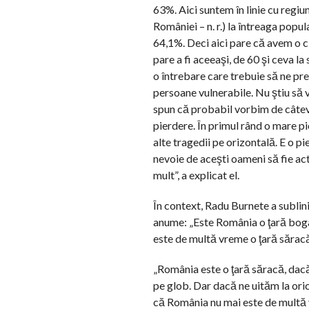
63%. Aici suntem în linie cu regiu
României – n. r.) la întreaga pop
64,1%. Deci aici pare că avem o ci
pare a fi aceeaşi, de 60 şi ceva 
o întrebare care trebuie să ne pr
persoane vulnerabile. Nu ştiu să v
spun că probabil vorbim de câteva 
pierdere. În primul rând o mare pi
alte tragedii pe orizontală. E o 
nevoie de aceşti oameni să fie ac
mult”, a explicat el.
În context, Radu Burnete a sublini
anume: „Este România o ţară bogat
este de multă vreme o ţară săracă
„România este o ţară săracă, dacă
pe glob. Dar dacă ne uităm la ori
că România nu mai este de multă 