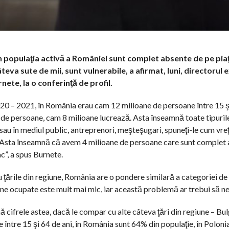
 populaţia activă a României sunt complet absente de pe piaţa
eva sute de mii, sunt vulnerabile, a afirmat, luni, directorul 
ete, la o conferinţă de profil.
020 – 2021, în România erau cam 12 milioane de persoane între 15 ş
 de persoane, cam 8 milioane lucrează. Asta înseamnă toate tipurile
t sau în mediul public, antreprenori, meşteşugari, spuneţi-le cum vre
t. Asta înseamnă că avem 4 milioane de persoane care sunt complet a
ac”, a spus Burnete.
u ţările din regiune, România are o pondere similară a categoriei de 
ne ocupate este mult mai mic, iar această problemă ar trebui să n
ă cifrele astea, dacă le compar cu alte câteva ţări din regiune – Bul
 între 15 şi 64 de ani, în România sunt 64% din populaţie, în Polon