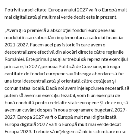
Potrivit sursei citate, Europa anului 2027 va fi o Europă mult
mai digitalizată şi mult mai verde decât este în prezent.
„Avem şi o premieră a absorbţiei fonduri europene sau
modului în care abordăm implementarea cadrului financiar
2021-2027. Facem acel pas istoric în care avem o
descentralizare efectivă din alocări directe către regiunile
României. Este primul pas şi ar trebui să reprezinte exerciţiul
prin care, în 2027, pe noua Politică de Coeziune, întreaga
cantitate de fonduri europene sau întreaga abordare să fie
una total descentralizată şi orientată către cetăţean şi
comunitatea locală. Dacă noi avem înţelepciunea necesară să
putem să avem un exerciţiu fezabil, vom fi un exemplu de
bună conduită pentru celelalte state europene şi, de ce nu, să
avem un cuvânt de spus în noua programare bugetară 2027-
2027. Europa 2027 va fi o Europă mult mai digitalizată.
Europa digitală 2027 va fi o Europă mult mai verde decât
Europa 2023. Trebuie să înţelegem că nicio schimbare nu se