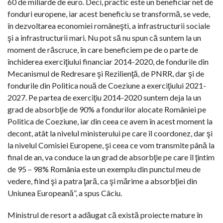
60 de miliarde de euro. Deci, practic este un beneficiar net de
fonduri europene, iar acest beneficiu se transformă, se vede,
în dezvoltarea economiei româneşti, a infrastructurii sociale
şi a infrastructurii mari. Nu pot să nu spun că suntem la un
moment de răscruce, în care beneficiem pe de o parte de
închiderea exerciţiului financiar 2014-2020, de fondurile din
Mecanismul de Redresare şi Rezilienţă, de PNRR, dar şi de
fondurile din Politica nouă de Coeziune a exerciţiului 2021-
2027. Pe partea de exerciţiu 2014-2020 suntem deja la un
grad de absorbţie de 90% a fondurilor alocate României pe
Politica de Coeziune, iar din ceea ce avem în acest moment la
decont, atât la nivelul ministerului pe care îl coordonez, dar şi
la nivelul Comisiei Europene, şi ceea ce vom transmite până la
final de an, va conduce la un grad de absorbţie pe care îl ţintim
de 95 – 98% România este un exemplu din punctul meu de
vedere, fiind şi a patra ţară, ca şi mărime a absorbţiei din
Uniunea Europeană”, a spus Câciu.
Ministrul de resort a adăugat că există proiecte mature în