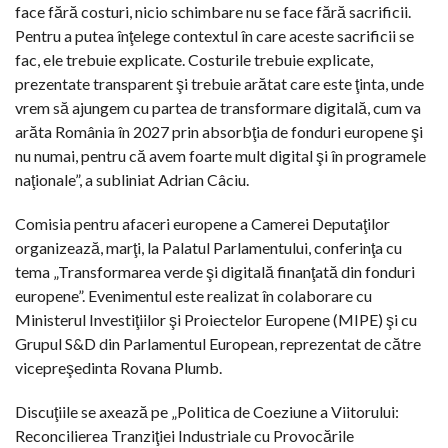
face fără costuri, nicio schimbare nu se face fără sacrificii.
Pentru a putea înţelege contextul în care aceste sacrificii se
fac, ele trebuie explicate. Costurile trebuie explicate,
prezentate transparent şi trebuie arătat care este ţinta, unde
vrem să ajungem cu partea de transformare digitală, cum va
arăta România în 2027 prin absorbţia de fonduri europene şi
nu numai, pentru că avem foarte mult digital şi în programele
naţionale”, a subliniat Adrian Câciu.
Comisia pentru afaceri europene a Camerei Deputaţilor
organizează, marţi, la Palatul Parlamentului, conferinţa cu
tema „Transformarea verde şi digitală finanţată din fonduri
europene”. Evenimentul este realizat în colaborare cu
Ministerul Investiţiilor şi Proiectelor Europene (MIPE) şi cu
Grupul S&D din Parlamentul European, reprezentat de către
vicepreşedinta Rovana Plumb.
Discuţiile se axează pe „Politica de Coeziune a Viitorului:
Reconcilierea Tranziţiei Industriale cu Provocările