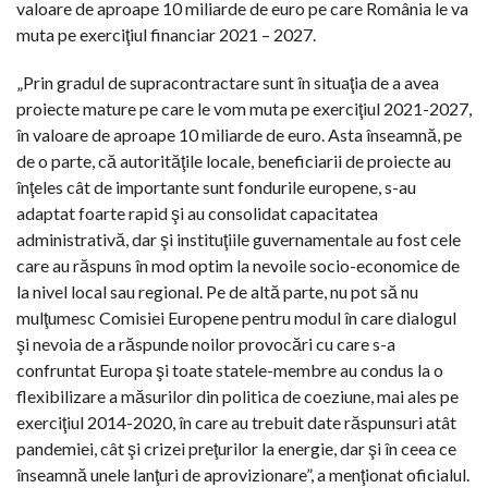
valoare de aproape 10 miliarde de euro pe care România le va
muta pe exerciţiul financiar 2021 – 2027.
„Prin gradul de supracontractare sunt în situaţia de a avea
proiecte mature pe care le vom muta pe exerciţiul 2021-2027,
în valoare de aproape 10 miliarde de euro. Asta înseamnă, pe
de o parte, că autorităţile locale, beneficiarii de proiecte au
înţeles cât de importante sunt fondurile europene, s-au
adaptat foarte rapid şi au consolidat capacitatea
administrativă, dar şi instituţiile guvernamentale au fost cele
care au răspuns în mod optim la nevoile socio-economice de
la nivel local sau regional. Pe de altă parte, nu pot să nu
mulţumesc Comisiei Europene pentru modul în care dialogul
şi nevoia de a răspunde noilor provocări cu care s-a
confruntat Europa şi toate statele-membre au condus la o
flexibilizare a măsurilor din politica de coeziune, mai ales pe
exerciţiul 2014-2020, în care au trebuit date răspunsuri atât
pandemiei, cât şi crizei preţurilor la energie, dar şi în ceea ce
înseamnă unele lanţuri de aprovizionare”, a menţionat oficialul.