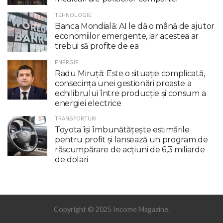
TEHNOLOGIE
Banca Mondială: AI le dă o mână de ajutor
economiilor emergente, iar acestea ar
trebui să profite de ea
ENERGIE
Radu Miruţă: Este o situaţie complicată,
consecinţa unei gestionări proaste a
echilibrului între producţie şi consum a
energiei electrice
TRANSPORTURI
Toyota îşi îmbunătăţeşte estimările
pentru profit şi lansează un program de
răscumpărare de acţiuni de 6,3 miliarde
de dolari
Copyright © 2025 Income Magazine.