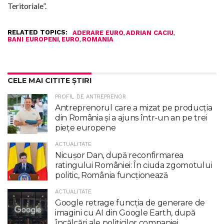
Teritoriale”.
RELATED TOPICS:
,
,
ADERARE EURO
ADRIAN CACIU
,
,
BANI EUROPENI
EURO
ROMANIA
CELE MAI CITITE ȘTIRI
PROFIL DE ANTREPRENOR
Antreprenorul care a mizat pe producția
din România și a ajuns într-un an pe trei
piețe europene
ACTUALITATE
Nicuşor Dan, după reconfirmarea
ratingului României: În ciuda zgomotului
politic, România funcţionează
ACTUALITATE
Google retrage funcţia de generare de
imagini cu AI din Google Earth, după
încălcări ale politicilor companiei