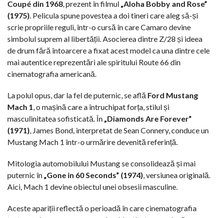
Coupé din 1968
, prezent în filmul
„Aloha Bobby and Rose”
(1975)
. Pelicula spune povestea a doi tineri care aleg să-și
scrie propriile reguli, într-o cursă în care Camaro devine
simbolul suprem al libertății. Asocierea dintre Z/28 și ideea
de drum fără întoarcere a fixat acest model ca una dintre cele
mai autentice reprezentări ale spiritului Route 66 din
cinematografia americană.
La polul opus, dar la fel de puternic, se află
Ford Mustang
Mach 1
, o mașină care a întruchipat forța, stilul și
masculinitatea sofisticată. În
„Diamonds Are Forever”
(1971)
, James Bond, interpretat de Sean Connery, conduce un
Mustang Mach 1 într-o urmărire devenită referință.
Mitologia automobilului Mustang se consolidează și mai
puternic în
„Gone in 60 Seconds” (1974)
, versiunea originală.
Aici, Mach 1 devine obiectul unei obsesii masculine.
Aceste apariții reflectă o perioadă în care cinematografia