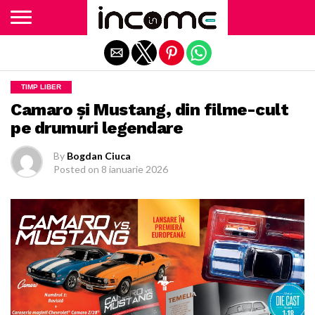
Exit mobile version
TIMP LIBER
Camaro și Mustang, din filme-cult
pe drumuri legendare
By
Bogdan Ciuca
Posted on
8 ianuarie 2026