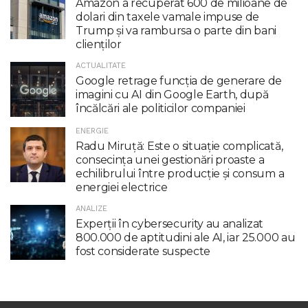
Amazon a recuperat 600 de milioane de
dolari din taxele vamale impuse de
Trump şi va rambursa o parte din bani
clienţilor
ACTUALITATE
Google retrage funcţia de generare de
imagini cu AI din Google Earth, după
încălcări ale politicilor companiei
ENERGIE
Radu Miruţă: Este o situaţie complicată,
consecinţa unei gestionări proaste a
echilibrului între producţie şi consum a
energiei electrice
ANALIZE
Experții în cybersecurity au analizat
800.000 de aptitudini ale AI, iar 25.000 au
fost considerate suspecte