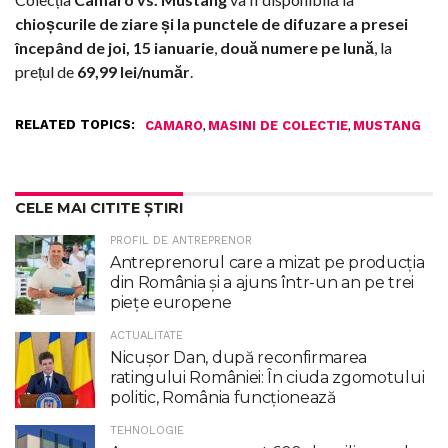
chioșcurile de ziare și la punctele de difuzare a presei
începând de joi, 15 ianuarie
,
două numere pe lună
, la
prețul de
69,99 lei/număr
.
RELATED TOPICS:
,
,
CAMARO
MASINI DE COLECTIE
MUSTANG
CELE MAI CITITE ȘTIRI
PROFIL DE ANTREPRENOR
Antreprenorul care a mizat pe producția
din România și a ajuns într-un an pe trei
piețe europene
ACTUALITATE
Nicuşor Dan, după reconfirmarea
ratingului României: În ciuda zgomotului
politic, România funcţionează
TEHNOLOGIE