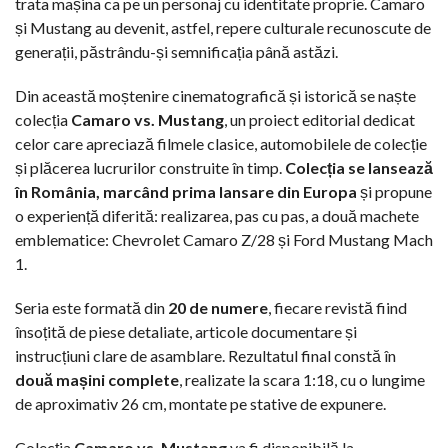
trata mașina ca pe un personaj cu identitate proprie. Camaro
și Mustang au devenit, astfel, repere culturale recunoscute de
generații, păstrându-și semnificația până astăzi.
Din această moștenire cinematografică și istorică se naște
colecția
Camaro vs. Mustang
, un proiect editorial dedicat
celor care apreciază filmele clasice, automobilele de colecție
și plăcerea lucrurilor construite în timp.
Colecția se lansează
în România, marcând prima lansare din Europa
și propune
o experiență diferită: realizarea, pas cu pas, a două machete
emblematice: Chevrolet Camaro Z/28 și Ford Mustang Mach
1.
Seria este formată din
20 de numere
, fiecare revistă fiind
însoțită de piese detaliate, articole documentare și
instrucțiuni clare de asamblare. Rezultatul final constă în
două mașini complete
, realizate la scara 1:18, cu o lungime
de aproximativ 26 cm, montate pe stative de expunere.
Colecția
Camaro vs. Mustang
va fi disponibilă la