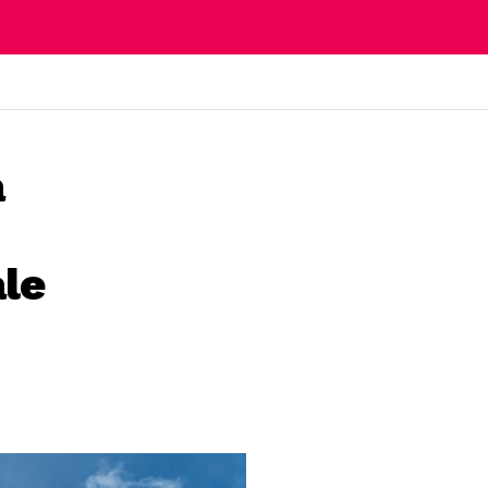
a
ale