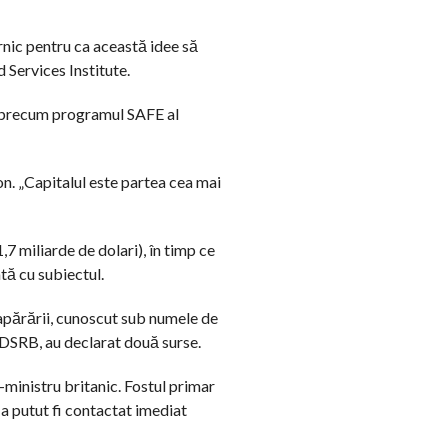
rnic pentru ca această idee să
d Services Institute.
re precum programul SAFE al
n. „Capitalul este partea cea mai
,7 miliarde de dolari), în timp ce
ată cu subiectul.
 apărării, cunoscut sub numele de
u DSRB, au declarat două surse.
-ministru britanic. Fostul primar
a putut fi contactat imediat