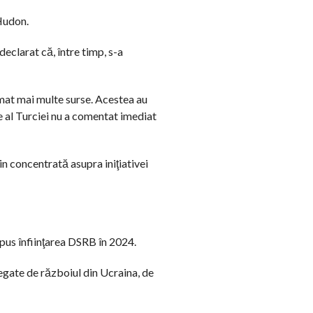
 Hudon.
eclarat că, între timp, s-a
rmat mai multe surse. Acestea au
e al Turciei nu a comentat imediat
in concentrată asupra iniţiativei
opus înfiinţarea DSRB în 2024.
egate de războiul din Ucraina, de