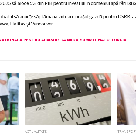
2025 să aloce 5% din PIB pentru investiţii în domeniul apărării şi s
robabil să anunţe săptămâna viitoare oraşul gazdă pentru DSRB, av
tawa, Halifax şi Vancouver
,
,
,
NATIONALA PENTRU APARARE
CANADA
SUMMIT NATO
TURCIA
ACTUALITATE
TRANSPOR