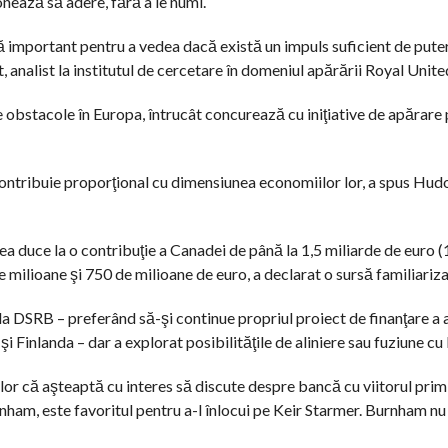
onează să adere, fără a le numi.
ţă important pentru a vedea dacă există un impuls suficient de pute
, analist la institutul de cercetare în domeniul apărării Royal Unite
e obstacole în Europa, întrucât concurează cu iniţiative de apăra
ontribuie proporţional cu dimensiunea economiilor lor, a spus Hudo
ea duce la o contribuţie a Canadei de până la 1,5 miliarde de euro (1
de milioane şi 750 de milioane de euro, a declarat o sursă familiariz
la DSRB – preferând să-şi continue propriul proiect de finanţare a
 Finlanda – dar a explorat posibilităţile de aliniere sau fuziune c
lor că aşteaptă cu interes să discute despre bancă cu viitorul prim
ham, este favoritul pentru a-l înlocui pe Keir Starmer. Burnham nu 