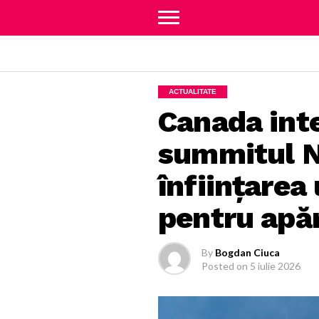
ACTUALITATE
Canada int
summitul NA
înfiinţarea
pentru apă
By
Bogdan Ciuca
Posted on
5 iulie 2026