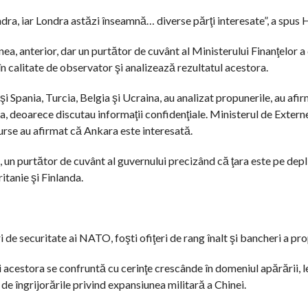
dra, iar Londra ⁠astăzi înseamnă… diverse părţi interesate”, a spus
a, anterior, dar un purtător de cuvânt al Ministerului Finanţelor a d
în calitate de observator şi analizează rezultatul acestora.
i Spania, Turcia, Belgia şi Ucraina, au analizat propunerile, au afi
ea, deoarece discutau informaţii confidenţiale. Ministerul de Extern
 surse au afirmat că Ankara este interesată.
 un purtător de cuvânt al guvernului precizând că ţara este pe depl
anie şi Finlanda.
i de securitate ai NATO, foşti ofiţeri de rang înalt şi bancheri a pr
 acestora se confruntă cu cerinţe crescânde în domeniul apărării, l
 de îngrijorările privind expansiunea militară a Chinei.