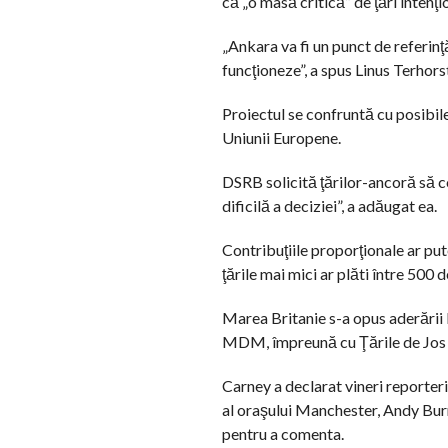
că „o masă critică” de ţări intenţi
„Ankara va fi un punct de referin
funcţioneze”, a spus Linus Terhorst
Proiectul se confruntă cu posibil
Uniunii Europene.
DSRB solicită ţărilor-ancoră să c
dificilă a deciziei”, a adăugat ea.
Contribuţiile proporţionale ar put
ţările mai mici ar plăti între 500 
Marea Britanie s-a opus aderării 
MDM, împreună cu Ţările de Jos şi
Carney a declarat vineri reporteri
al oraşului Manchester, Andy Burn
pentru a comenta.