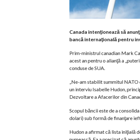
Canada intenţionează să anunţe
bancă internaţională pentru inv
Prim-ministrul canadian Mark Car
acest an pentru o alianţă a „pute
conduse de SUA.
„Ne-am stabilit summitul NATO ca
un interviu Isabelle Hudon, princip
Dezvoltare a Afacerilor din Cana
Scopul băncii este de a consolida 
dolari) sub formă de finanţare ief
Hudon a afirmat că lista iniţială d
numească. Ea a precizat că anunţul 