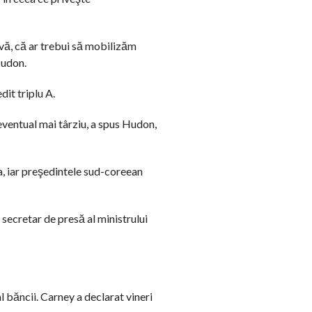
ivă, că ar trebui să mobilizăm
Hudon.
dit triplu A.
eventual mai târziu, a spus Hudon,
a, iar preşedintele sud-coreean
secretar de presă al ministrului
 băncii. Carney a declarat vineri