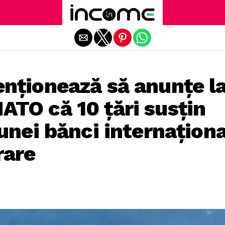
Exit mobile version
enţionează să anunţe l
TO că 10 ţări susţin
 unei bănci internaţion
rare