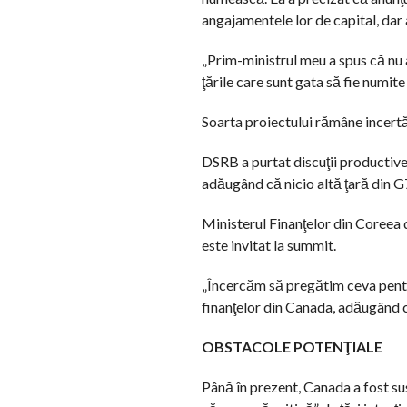
angajamentele lor de capital, dar 
„Prim-ministrul meu a spus că nu a
ţările care sunt gata să fie numi
Soarta proiectului rămâne incertă f
DSRB a purtat discuţii productive
adăugând că nicio altă ţară din G
Ministerul Finanţelor din Coreea 
este invitat la summit.
„Încercăm să pregătim ceva pentru
finanţelor din Canada, adăugând că
OBSTACOLE POTENŢIALE
Până în prezent, Canada a fost su