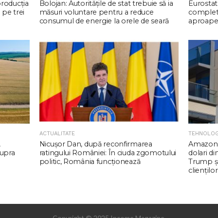
producția
Bolojan: Autoritățile de stat trebuie să ia
Eurostat:
 pe trei
măsuri voluntare pentru a reduce
complet 
consumul de energie la orele de seară
aproape
ACTUALITATE
TEHNOLOG
,
Nicuşor Dan, după reconfirmarea
Amazon 
supra
ratingului României: În ciuda zgomotului
dolari d
politic, România funcţionează
Trump şi
clienţilor