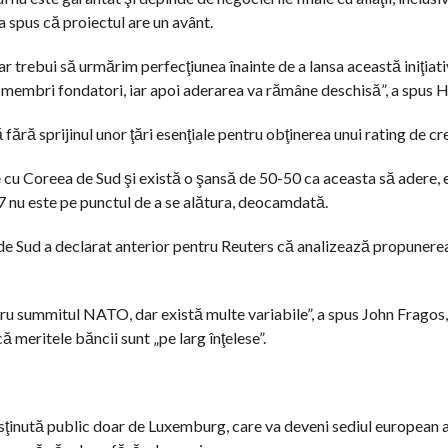
a spus că proiectul are un avânt.
r trebui să urmărim perfecţiunea înainte de a lansa această iniţiat
te membri fondatori, iar apoi aderarea va rămâne deschisă”, a spus 
ără sprijinul unor ţări esenţiale pentru obţinerea unui rating de cre
 cu Coreea de Sud şi există o şansă de 50-50 ca aceasta să adere, 
7 nu este pe punctul de a se alătura, deocamdată.
de Sud a declarat anterior pentru Reuters că analizează propunere
 summitul NATO, dar există multe variabile”, a spus John Fragos, 
 meritele băncii sunt „pe larg înţelese”.
sţinută public doar de Luxemburg, care va deveni sediul european al