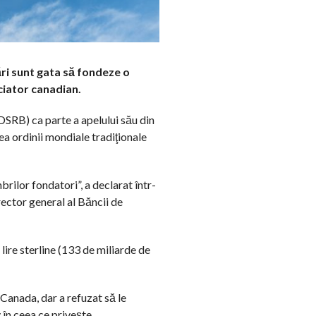
ri sunt gata să fondeze o
ciator canadian.
SRB) ca parte a apelului său din
ea ordinii mondiale tradiţionale
lor fondatori”, a declarat într-
irector general al Băncii de
lire sterline (133 de miliarde de
e Canada, dar a refuzat să le
v în ceea ce priveşte