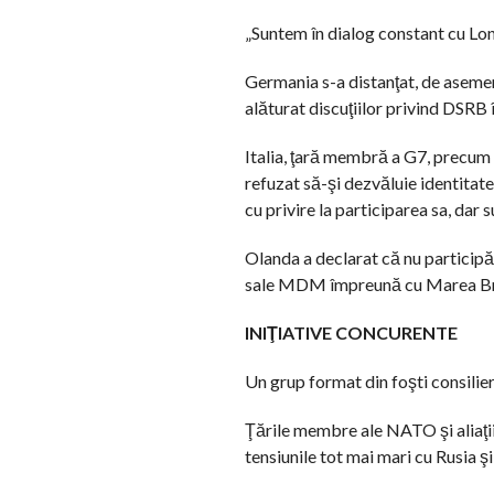
„Suntem în dialog constant cu Lon
Germania s-a distanţat, de asemene
alăturat discuţiilor privind DSRB 
Italia, ţară membră a G7, precum ş
refuzat să-şi dezvăluie identitat
cu privire la participarea sa, dar
Olanda a declarat că nu participă,
sale MDM împreună cu Marea Brit
INIŢIATIVE CONCURENTE
Un grup format din foşti consilier
Ţările membre ale NATO şi aliaţii
tensiunile tot mai mari cu Rusia şi