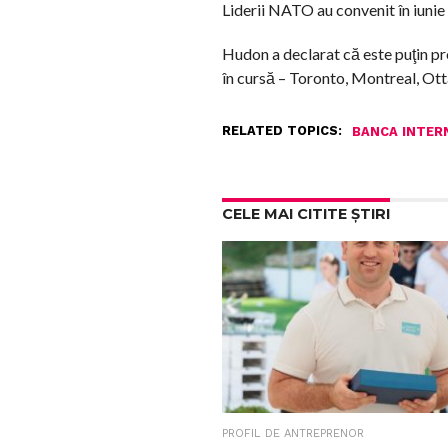
Liderii NATO au convenit în iunie 
Hudon a declarat că este puţin p
în cursă – Toronto, Montreal, Ot
RELATED TOPICS:
BANCA INTER
CELE MAI CITITE ȘTIRI
PROFIL DE ANTREPRENOR