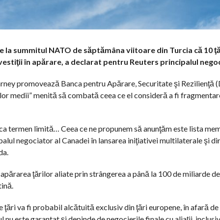
 la summitul NATO de săptămâna viitoare din Turcia că 10 ţă
estiţii în apărare, a declarat pentru Reuters principalul nego
ney promovează Banca pentru Apărare, Securitate şi Rezilienţă (D
rilor medii” menită să combată ceea ce el consideră a fi fragmentar
 termen limită… Ceea ce ne propunem să anunţăm este lista membri
alul negociator al Canadei în lansarea iniţiativei multilaterale şi d
da.
apărarea ţărilor aliate prin strângerea a până la 100 de miliarde de 
tină.
e ţări va fi probabil alcătuită exclusiv din ţări europene, în afară d
nu este garantat şi depinde de negocierile finale cu aliaţii, inclusi