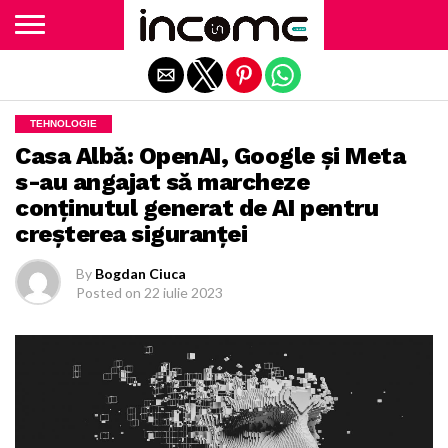
Exit mobile version
TEHNOLOGIE
Casa Albă: OpenAI, Google şi Meta
s-au angajat să marcheze
conţinutul generat de AI pentru
creşterea siguranţei
By
Bogdan Ciuca
Posted on
22 iulie 2023