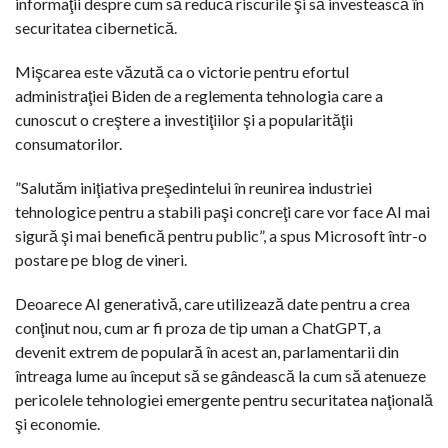
informaţii despre cum să reducă riscurile şi să investească în
securitatea cibernetică.
Mişcarea este văzută ca o victorie pentru efortul
administraţiei Biden de a reglementa tehnologia care a
cunoscut o creştere a investiţiilor şi a popularităţii
consumatorilor.
”Salutăm iniţiativa preşedintelui în reunirea industriei
tehnologice pentru a stabili paşi concreţi care vor face AI mai
sigură şi mai benefică pentru public”, a spus Microsoft într-o
postare pe blog de vineri.
Deoarece AI generativă, care utilizează date pentru a crea
conţinut nou, cum ar fi proza de tip uman a ChatGPT, a
devenit extrem de populară în acest an, parlamentarii din
întreaga lume au început să se gândească la cum să atenueze
pericolele tehnologiei emergente pentru securitatea naţională
şi economie.