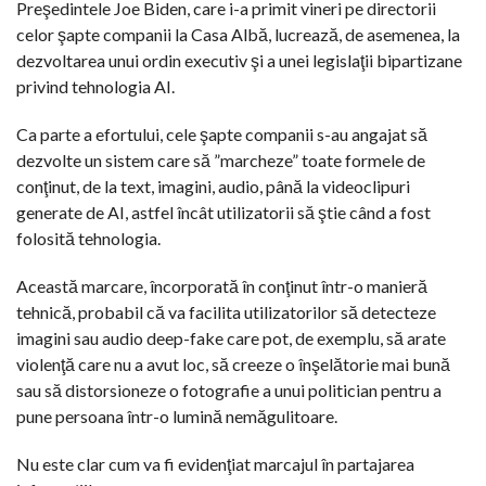
Preşedintele Joe Biden, care i-a primit vineri pe directorii
celor şapte companii la Casa Albă, lucrează, de asemenea, la
dezvoltarea unui ordin executiv şi a unei legislaţii bipartizane
privind tehnologia AI.
Ca parte a efortului, cele şapte companii s-au angajat să
dezvolte un sistem care să ”marcheze” toate formele de
conţinut, de la text, imagini, audio, până la videoclipuri
generate de AI, astfel încât utilizatorii să ştie când a fost
folosită tehnologia.
Această marcare, încorporată în conţinut într-o manieră
tehnică, probabil că va facilita utilizatorilor să detecteze
imagini sau audio deep-fake care pot, de exemplu, să arate
violenţă care nu a avut loc, să creeze o înşelătorie mai bună
sau să distorsioneze o fotografie a unui politician pentru a
pune persoana într-o lumină nemăgulitoare.
Nu este clar cum va fi evidenţiat marcajul în partajarea