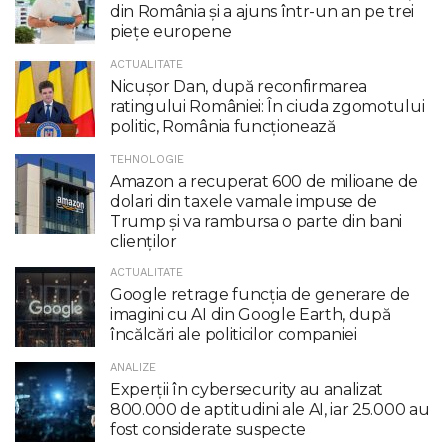
din România și a ajuns într-un an pe trei
piețe europene
ACTUALITATE
Nicuşor Dan, după reconfirmarea
ratingului României: În ciuda zgomotului
politic, România funcţionează
TEHNOLOGIE
Amazon a recuperat 600 de milioane de
dolari din taxele vamale impuse de
Trump şi va rambursa o parte din bani
clienţilor
ACTUALITATE
Google retrage funcţia de generare de
imagini cu AI din Google Earth, după
încălcări ale politicilor companiei
ANALIZE
Experții în cybersecurity au analizat
800.000 de aptitudini ale AI, iar 25.000 au
fost considerate suspecte