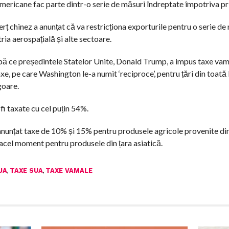
ericane fac parte dintr-o serie de măsuri îndreptate împotriva pr
chinez a anunțat că va restricționa exporturile pentru o serie de m
ia aerospațială și alte sectoare.
după ce președintele Statelor Unite, Donald Trump, a impus taxe va
xe, pe care Washington le-a numit ‘reciproce’, pentru țări din toată 
goare.
 fi taxate cu cel puțin 54%.
a anunțat taxe de 10% și 15% pentru produsele agricole provenite di
acel moment pentru produsele din țara asiatică.
,
,
UA
TAXE SUA
TAXE VAMALE