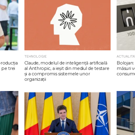
TEHNOLOGIE
ACTUALITA
producția
Claude, modelul de inteligenţă artificială
Bolojan: 
 pe trei
al Anthropic, a ieşit din mediul de testare
măsuri v
şi a compromis sistemele unor
consumul
organizaţii