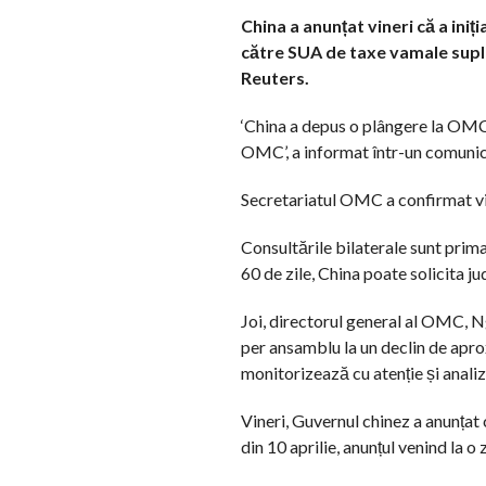
China a anunțat vineri că a ini
către SUA de taxe vamale supl
Reuters.
‘China a depus o plângere la OMC 
OMC’, a informat într-un comunic
Secretariatul OMC a confirmat vin
Consultările bilaterale sunt prima
60 de zile, China poate solicita ju
Joi, directorul general al OMC, 
per ansamblu la un declin de apr
monitorizează cu atenție și anali
Vineri, Guvernul chinez a anunțat
din 10 aprilie, anunțul venind la 