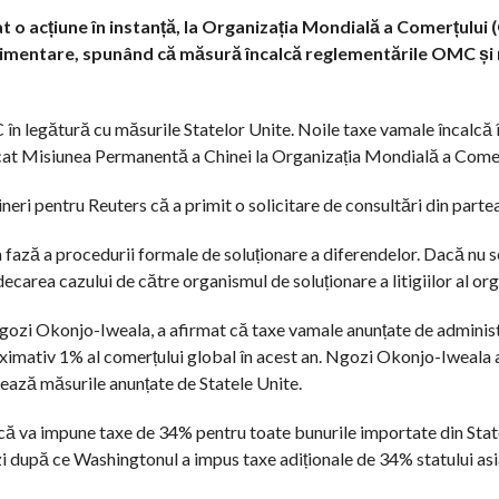
țiat o acțiune în instanță, la Organizația Mondială a Comerțulu
imentare, spunând că măsură încalcă reglementările OMC și n
în legătură cu măsurile Statelor Unite. Noile taxe vamale încalcă
at Misiunea Permanentă a Chinei la Organizația Mondială a Comer
eri pentru Reuters că a primit o solicitare de consultări din partea
 fază a procedurii formale de soluționare a diferendelor. Dacă nu s
decarea cazului de către organismul de soluționare a litigiilor al org
Ngozi Okonjo-Iweala, a afirmat că taxe vamale anunțate de adminis
oximativ 1% al comerțului global în acest an. Ngozi Okonjo-Iweala
zează măsurile anunțate de Statele Unite.
 că va impune taxe de 34% pentru toate bunurile importate din Stat
o zi după ce Washingtonul a impus taxe adiționale de 34% statului asi