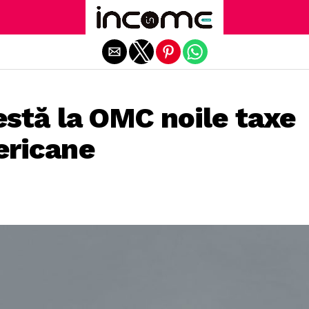
Exit mobile version
stă la OMC noile taxe
ericane