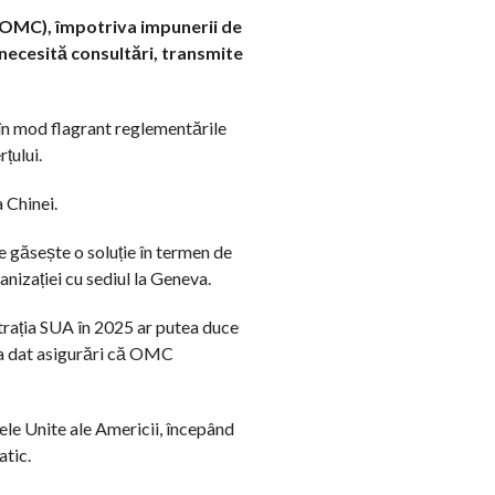
i (OMC), împotriva impunerii de
ecesită consultări, transmite
 în mod flagrant reglementările
țului.
 Chinei.
e găsește o soluție în termen de
anizației cu sediul la Geneva.
trația SUA în 2025 ar putea duce
 a dat asigurări că OMC
ele Unite ale Americii, începând
atic.