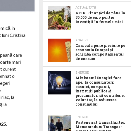
ACTUALITATE
AFIR: Finanțări de până la
50.000 de euro pentru
investiții în fermele mici
omică în
 luni Cristina
ANALIZE
Canicula pune presiune pe
economia Europei și
schimbă comportamentul
opeană care
de consum
foarte mari
nt curent
ENERGIE
semnat o
Ministerul Energiei face
apel la consumatorii
legeri
casnici, companii,
e
instituții publice și
prosumatori să contribuie,
riac, la
voluntar, la reducerea
şi a
consumului
ENERGIE
Parteneriat transatlantic:
025.
Memorandum Transgaz-