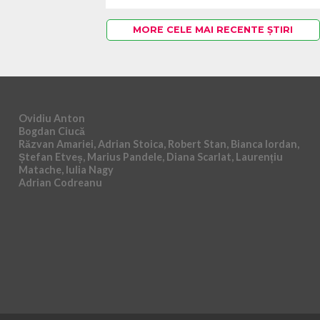
MORE CELE MAI RECENTE ȘTIRI
Ovidiu Anton
Bogdan Ciucă
Răzvan Amariei, Adrian Stoica, Robert Stan, Bianca Iordan,
Ștefan Etveș, Marius Pandele, Diana Scarlat, Laurențiu
Matache, Iulia Nagy
Adrian Codreanu