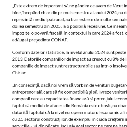
„Este extrem de important să ne gândim ce avem de făcut în 
bine, începând chiar din primul semestru al anului 2024, nu do
reprezintă mediul patronal, au tras extrem de multe semnale 
doilea semestru din 2025, la o posibilă recesiune. Ce înseam
impozite, o povară fiscală, în contextul în care 2024 a fost, cr
adăugat preşedinta CONAF.
Conform datelor statistice, la nivelul anului 2024 sunt peste 
2013. Datoriile companiilor de impact au crescut cu 8% de l
companiile de impact sunt restructurabile sau într-o insolve
Chiriac.
„În consecinţă, dacă noi vrem să vorbim de venituri bugeta
antreprenorială care să fie compatibilă şi să livreze venitur
companii care au capacitatea financiară şi potenţialul econom
faptul că mediul de afaceri din România este obosit, nu doar
datorită faptului că la nivel european motorul economic a înc
cu 2,5 sectorul construcţiilor, de exemplu, în ciuda creşterii 
serviciile – şi, din păcate, inclusiv acel sector pe care ne ba