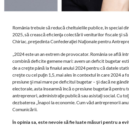
România trebuie să reducă cheltuielile publice, în special d
2025, să crească eficienţa colectării veniturilor fiscale şi s
Chiriac, preşedinta Confederaţiei Naţionale pentru Antrepr
„2024 este un an extrem de provocator. România se află înt
combină deficite gemene mari: avem un deficit bugetar estim
de a creşte până la finalul anului 2024 pentru că datele statis
creşte cu cel puţin 1,5, mai ales în contextul în care 2024 a 
presiune şi mai mare pe deficitul bugetar – şi dacă ne gândi
electorale, asta înseamnă încă o presiune bugetară pentru to
antreprenori, administraţie publică sau asistaţi social. Cu toţ
dezbaterea „Înapoi la economie. Cum văd antreprenorii anul
Comunicării.
În opinia sa, este nevoie să fie luate măsuri pentru a ev