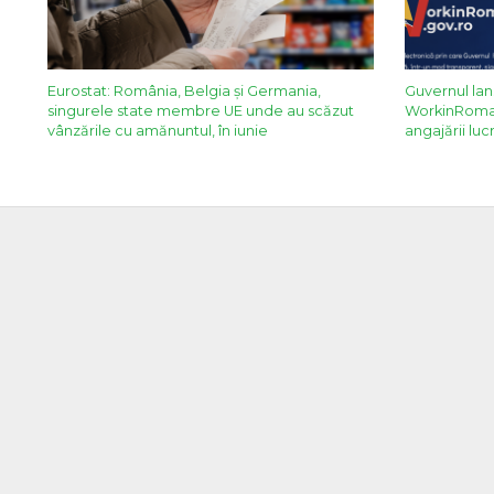
Eurostat: România, Belgia și Germania,
Guvernul lan
singurele state membre UE unde au scăzut
WorkinRomani
vânzările cu amănuntul, în iunie
angajării lucr