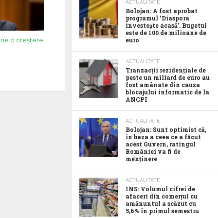
ACTUALITATE
Bolojan: A fost aprobat
programul ‘Diaspora
investește acasă’. Bugetul
este de 100 de milioane de
euro
âne o creștere
ACTUALITATE
Tranzacții rezidențiale de
peste un miliard de euro au
fost amânate din cauza
blocajului informatic de la
ANCPI
ACTUALITATE
Bolojan: Sunt optimist că,
în baza a ceea ce a făcut
acest Guvern, ratingul
României va fi de
menținere
ACTUALITATE
INS: Volumul cifrei de
afaceri din comerțul cu
amănuntul a scăzut cu
5,6% în primul semestru