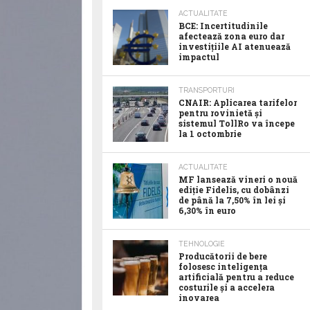
ACTUALITATE
BCE: Incertitudinile
afectează zona euro dar
investițiile AI atenuează
impactul
TRANSPORTURI
CNAIR: Aplicarea tarifelor
pentru rovinietă și
sistemul TollRo va începe
la 1 octombrie
ACTUALITATE
MF lansează vineri o nouă
ediție Fidelis, cu dobânzi
de până la 7,50% în lei și
6,30% în euro
TEHNOLOGIE
Producătorii de bere
folosesc inteligența
artificială pentru a reduce
costurile și a accelera
inovarea