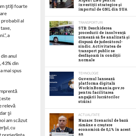
Argent LNG pentru
investiții strategice și
m ştiţi foarte
importul de GNL din SUA
care
 probabil al
TRANSPORTURI
 taxe,
STB: Deschiderea
procedurii de insolvență
i.”, a
urmează să fie analizată și
dispusă de judecătorul-
sindic. Activitatea de
transport public se
desfășoară în condiții
 din anul
normale
t, 43% din
 a mai spus
TEHNOLOGIE
Guvernul lansează
platforma digitală
WorkinRomania.gov.ro
 amprentă
pentru facilitarea
angajării lucrătorilor
aceste
străini
e relevă
dar şi
ACTUALITATE
 noi am scăzut
Nazare: Scenariul de bază
rămâne o creștere
rţul, cu
economică de 0,1% în acest
an
at preşedinta