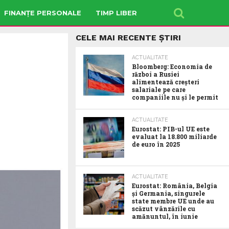
FINANȚE PERSONALE
TIMP LIBER
CELE MAI RECENTE ȘTIRI
ACTUALITATE
Bloomberg: Economia de
război a Rusiei
alimentează creșteri
salariale pe care
companiile nu și le permit
ACTUALITATE
Eurostat: PIB-ul UE este
evaluat la 18.800 miliarde
de euro în 2025
ACTUALITATE
Eurostat: România, Belgia
și Germania, singurele
state membre UE unde au
scăzut vânzările cu
amănuntul, în iunie