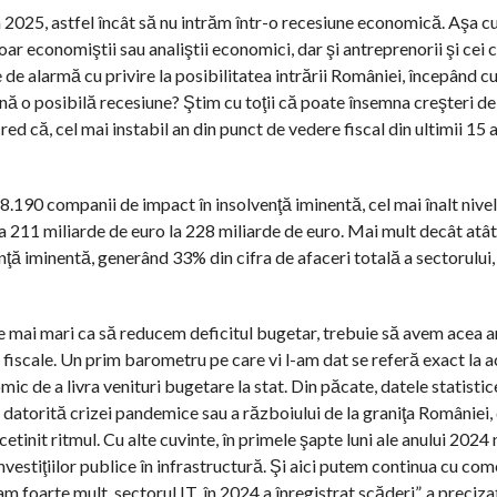
2025, astfel încât să nu intrăm într-o recesiune economică. Aşa cu
ar economiştii sau analiştii economici, dar şi antreprenorii şi cei 
de alarmă cu privire la posibilitatea intrării României, începând cu
nă o posibilă recesiune? Ştim cu toţii că poate însemna creşteri de
ed că, cel mai instabil an din punct de vedere fiscal din ultimii 15 an
8.190 companii de impact în insolvenţă iminentă, cel mai înalt nivel
a 211 miliarde de euro la 228 miliarde de euro. Mai mult decât atâ
nţă iminentă, generând 33% din cifra de afaceri totală a sectorului,
re mai mari ca să reducem deficitul bugetar, trebuie să avem acea
i fiscale. Un prim barometru pe care vi l-am dat se referă exact la 
ic de a livra venituri bugetare la stat. Din păcate, datele statistic
 datorită crizei pandemice sau a războiului de la graniţa României, 
etinit ritmul. Cu alte cuvinte, în primele şapte luni ale anului 2024
investiţiilor publice în infrastructură. Şi aici putem continua cu come
zam foarte mult, sectorul IT, în 2024 a înregistrat scăderi”, a preciz