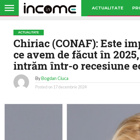
ACTUALITATE
PR
ACTUALITATE
Chiriac (CONAF): Este im
ce avem de făcut în 2025, 
intrăm într-o recesiune 
By
Bogdan Ciuca
Posted on
17 decembrie 2024