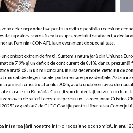
in zona celor neproductive pentru a evita o posibilă recesiune econ
ă evite supraîncărcarea fiscală asupra mediului de afaceri, a declarat
enoriat Feminin (CONAF), la un eveniment de specialitate.
r-un context extrem de fragil. Suntem singura ţară din Uniunea Eur
at de 7,9% şi un deficit de cont curent de 8,4%, dar cu prezumţii 
tice arată că, în ultimii cinci ani, în luna decembrie, deficitul de co
fost marcat de alegeri locale, parlamentare, prezidenţiale. Asta a în
m la primul semestru al anului 2025, acolo unde vom avea din nou a
ate clasele din România. Cu toţii vom fi afectaţi, nu vorbim doar d
ii vom avea de suferit acestei repercusiuni”, a menţionat Cristina Chi
 2025”, organizată de CLCC Coaliţia pentru Libertatea Comerţului 
ita intrarea ţării noastre într-o recesiune economică, în anul 2