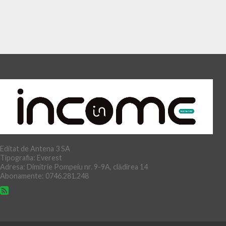
Editat de Antena 3 SA
Tipografia: Everest
Adresa: Dimitrie Pompeiu nr. 9-9A, clădirea 14
Abonamente: 0746.281.248