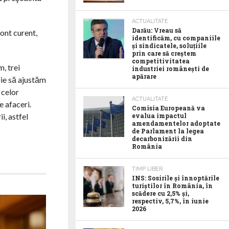
ACTUALITATE
Darău: Vreau să
ont curent,
identificăm, cu companiile
și sindicatele, soluțiile
prin care să creștem
competitivitatea
m, trei
industriei românești de
apărare
uie să ajustăm
 celor
ACTUALITATE
e afaceri.
Comisia Europeană va
evalua impactul
i, astfel
amendamentelor adoptate
de Parlament la legea
decarbonizării din
România
TIMP LIBER
INS: Sosirile și înnoptările
turiștilor în România, în
scădere cu 2,5% și,
respectiv, 5,7%, în iunie
2026