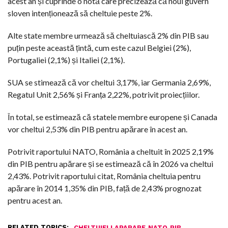
acest an și cuprinde o notă care precizează că noul guvern
sloven intenționează să cheltuie peste 2%.
Alte state membre urmează să cheltuiască 2% din PIB sau
puțin peste această țintă, cum este cazul Belgiei (2%),
Portugaliei (2,1%) și Italiei (2,1%).
SUA se stimează că vor cheltui 3,17%, iar Germania 2,69%,
Regatul Unit 2,56% și Franța 2,22%, potrivit proiecțiilor.
În total, se estimează că statele membre europene și Canada
vor cheltui 2,53% din PIB pentru apărare în acest an.
Potrivit raportului NATO, România a cheltuit în 2025 2,19%
din PIB pentru apărare și se estimează că în 2026 va cheltui
2,43%. Potrivit raportului citat, România cheltuia pentru
apărare în 2014 1,35% din PIB, față de 2,43% prognozat
pentru acest an.
RELATED TOPICS:
,
,
CHELTUIELI APARARE
NATO
PIB