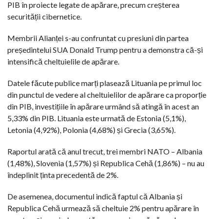
PIB în proiecte legate de apărare, precum creșterea
securității cibernetice.
Membrii Alianței s-au confruntat cu presiuni din partea
președintelui SUA Donald Trump pentru a demonstra că-și
intensifică cheltuielile de apărare.
Datele făcute publice marți plasează Lituania pe primul loc
din punctul de vedere al cheltuielilor de apărare ca proporție
din PIB, investițiile în apărare urmând să atingă în acest an
5,33% din PIB. Lituania este urmată de Estonia (5,1%),
Letonia (4,92%), Polonia (4,68%) și Grecia (3,65%).
Raportul arată că anul trecut, trei membri NATO – Albania
(1,48%), Slovenia (1,57%) și Republica Cehă (1,86%) – nu au
îndeplinit ținta precedentă de 2%.
De asemenea, documentul indică faptul că Albania și
Republica Cehă urmează să cheltuie 2% pentru apărare în