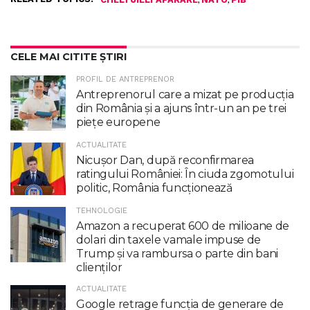
CELE MAI CITITE ȘTIRI
PROFIL DE ANTREPRENOR
Antreprenorul care a mizat pe producția
din România și a ajuns într-un an pe trei
piețe europene
ACTUALITATE
Nicuşor Dan, după reconfirmarea
ratingului României: În ciuda zgomotului
politic, România funcţionează
TEHNOLOGIE
Amazon a recuperat 600 de milioane de
dolari din taxele vamale impuse de
Trump şi va rambursa o parte din bani
clienţilor
ACTUALITATE
Google retrage funcţia de generare de