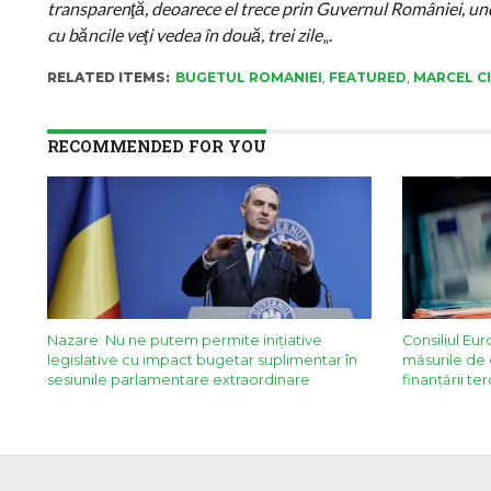
transparenţă, deoarece el trece prin Guvernul României, unde
cu băncile veţi vedea în două, trei zile
„.
RELATED ITEMS:
BUGETUL ROMANIEI
,
FEATURED
,
MARCEL C
RECOMMENDED FOR YOU
Nazare: Nu ne putem permite inițiative
Consiliul Eu
legislative cu impact bugetar suplimentar în
măsurile de 
sesiunile parlamentare extraordinare
finanțării te