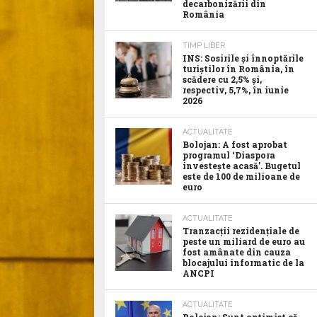
decarbonizării din
România
TIMP LIBER
INS: Sosirile și înnoptările
turiștilor în România, în
scădere cu 2,5% și,
respectiv, 5,7%, în iunie
2026
ACTUALITATE
Bolojan: A fost aprobat
programul ‘Diaspora
investește acasă’. Bugetul
este de 100 de milioane de
euro
ACTUALITATE
Tranzacții rezidențiale de
peste un miliard de euro au
fost amânate din cauza
blocajului informatic de la
ANCPI
ACTUALITATE