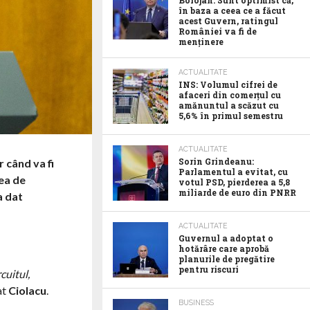
Bolojan: Sunt optimist că,
în baza a ceea ce a făcut
acest Guvern, ratingul
României va fi de
menținere
ACTUALITATE
INS: Volumul cifrei de
afaceri din comerțul cu
amănuntul a scăzut cu
5,6% în primul semestru
ACTUALITATE
Sorin Grindeanu:
 când va fi
Parlamentul a evitat, cu
rea de
votul PSD, pierderea a 5,8
miliarde de euro din PNRR
 a dat
ACTUALITATE
Guvernul a adoptat o
hotărâre care aprobă
planurile de pregătire
pentru riscuri
cuitul,
at
Ciolacu
.
BUSINESS