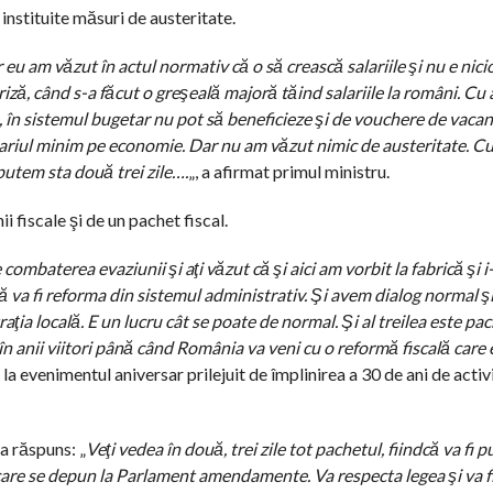
instituite măsuri de austeritate.
u am văzut în actul normativ că o să crească salariile şi nu e nici
riză, când s-a făcut o greşeală majoră tăind salariile la români. Cu 
 în sistemul bugetar nu pot să beneficieze şi de vouchere de vacanţă,
alariul minim pe economie. Dar nu am văzut nimic de austeritate. 
putem sta două trei zile….
„, a afirmat primul ministru.
 fiscale şi de un pachet fiscal.
combaterea evaziunii şi aţi văzut că şi aici am vorbit la fabrică şi i
ă va fi reforma din sistemul administrativ. Şi avem dialog normal ş
raţia locală. E un lucru cât se poate de normal. Şi al treilea este pach
 în anii viitori până când România va veni cu o reformă fiscală care 
la evenimentul aniversar prilejuit de împlinirea a 30 de ani de activ
a răspuns: „
Veţi vedea în două, trei zile tot pachetul, fiindcă va fi
 care se depun la Parlament amendamente. Va respecta legea şi va fi