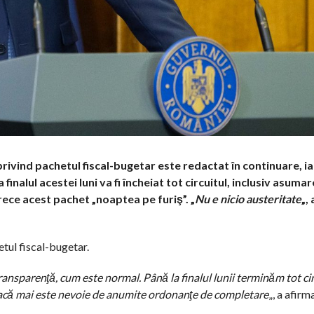
ivind pachetul fiscal-bugetar este redactat în continuare, iar
a finalul acestei luni va fi încheiat tot circuitul, inclusiv asuma
rece acest pachet „noaptea pe furiş”. „
Nu e nicio austeritate
„,
etul fiscal-bugetar.
ansparenţă, cum este normal. Până la finalul lunii terminăm tot cir
acă mai este nevoie de anumite ordonanţe de completare
„, a afirm