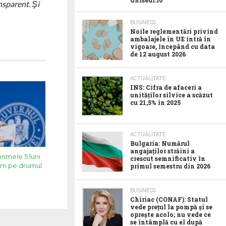
Ghiseul.ro
nsparent. Şi
BUSINESS
Noile reglementări privind
ambalajele în UE intră în
vigoare, începând cu data
de 12 august 2026
ACTUALITATE
INS: Cifra de afaceri a
unităților silvice a scăzut
cu 21,5% în 2025
ACTUALITATE
Bulgaria: Numărul
angajaților străini a
rimele 5 luni
crescut semnificativ în
tem pe drumul
primul semestru din 2026
BUSINESS
Chiriac (CONAF): Statul
vede prețul la pompă și se
oprește acolo; nu vede ce
se întâmplă cu el după