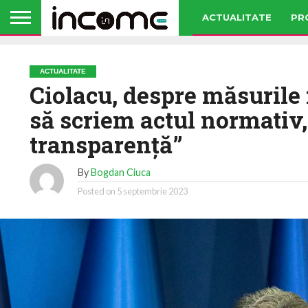
ACTUALITATE
PR
ACTUALITATE
Ciolacu, despre măsurile
să scriem actul normativ,
transparenţă”
By
Bogdan Ciuca
Posted on
5 septembrie 2023