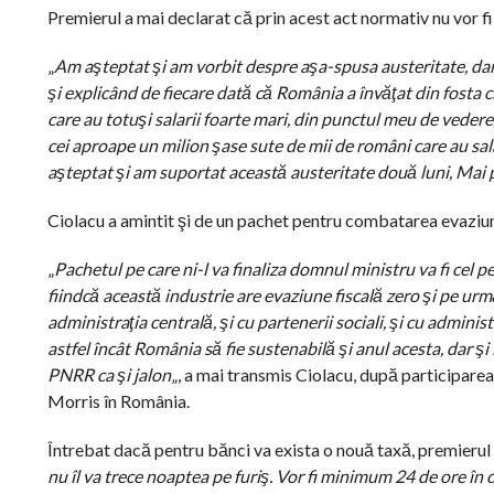
Premierul a mai declarat că prin acest act normativ nu vor fi 
„
Am aşteptat şi am vorbit despre aşa-spusa austeritate, dar e
şi explicând de fiecare dată că România a învăţat din fosta c
care au totuşi salarii foarte mari, din punctul meu de vedere,
cei aproape un milion şase sute de mii de români care au s
aşteptat şi am suportat această austeritate două luni, Mai 
Ciolacu a amintit şi de un pachet pentru combatarea evaziunii
„
Pachetul pe care ni-l va finaliza domnul ministru va fi cel pe 
fiindcă această industrie are evaziune fiscală zero şi pe urm
administraţia centrală, şi cu partenerii sociali, şi cu administ
astfel încât România să fie sustenabilă şi anul acesta, dar şi
PNRR ca şi jalon
„, a mai transmis Ciolacu, după participarea 
Morris în România.
Întrebat dacă pentru bănci va exista o nouă taxă, premierul 
nu îl va trece noaptea pe furiş. Vor fi minimum 24 de ore în