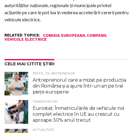
autorităților naționale, regionale și municipale privind
acțiunile pe care le pot lua în vederea accelerării cererii pentru
vehicule electrice.
RELATED TOPICS:
,
,
COMISIA EUROPEANA
COMPANII
VEHICULE ELECTRICE
CELE MAI CITITE ȘTIRI
PROFIL DE ANTREPRENOR
Antreprenorul care a mizat pe producția
din România și a ajuns într-un an pe trei
piețe europene
TRANSPORTURI
Eurostat: Înmatriculările de vehicule noi
complet electrice în UE au crescut cu
aproape 30% anul trecut
ACTUALITATE