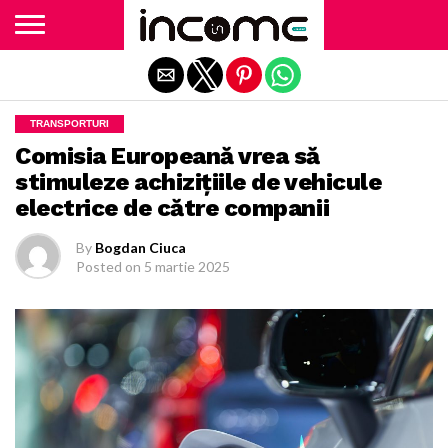
Exit mobile version
TRANSPORTURI
Comisia Europeană vrea să
stimuleze achizițiile de vehicule
electrice de către companii
By
Bogdan Ciuca
Posted on
5 martie 2025