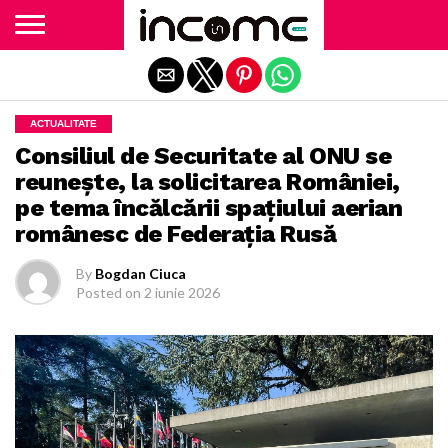
Exit mobile version
ACTUALITATE
Consiliul de Securitate al ONU se
reunește, la solicitarea României,
pe tema încălcării spațiului aerian
românesc de Federația Rusă
By
Bogdan Ciuca
Posted on
2 iunie 2026