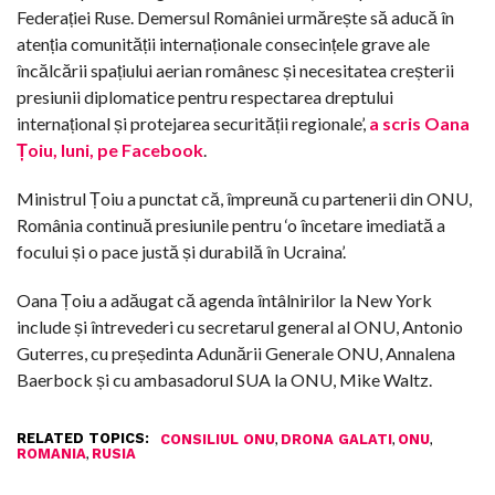
Federației Ruse. Demersul României urmărește să aducă în
atenția comunității internaționale consecințele grave ale
încălcării spațiului aerian românesc și necesitatea creșterii
presiunii diplomatice pentru respectarea dreptului
internațional și protejarea securității regionale’,
a scris Oana
Țoiu, luni, pe Facebook
.
Ministrul Țoiu a punctat că, împreună cu partenerii din ONU,
România continuă presiunile pentru ‘o încetare imediată a
focului și o pace justă și durabilă în Ucraina’.
Oana Țoiu a adăugat că agenda întâlnirilor la New York
include și întrevederi cu secretarul general al ONU, Antonio
Guterres, cu președinta Adunării Generale ONU, Annalena
Baerbock și cu ambasadorul SUA la ONU, Mike Waltz.
RELATED TOPICS:
,
,
,
CONSILIUL ONU
DRONA GALATI
ONU
,
ROMANIA
RUSIA