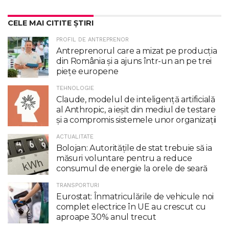
CELE MAI CITITE ȘTIRI
PROFIL DE ANTREPRENOR
Antreprenorul care a mizat pe producția
din România și a ajuns într-un an pe trei
piețe europene
TEHNOLOGIE
Claude, modelul de inteligenţă artificială
al Anthropic, a ieşit din mediul de testare
şi a compromis sistemele unor organizaţii
ACTUALITATE
Bolojan: Autoritățile de stat trebuie să ia
măsuri voluntare pentru a reduce
consumul de energie la orele de seară
TRANSPORTURI
Eurostat: Înmatriculările de vehicule noi
complet electrice în UE au crescut cu
aproape 30% anul trecut