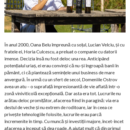
În anul 2000, Oana Belu împreună cu soțul, Lucian Velciu, și cu
fratele ei, Horia Culcescu, a preluat o companie cu datorii
imense. Decizia însă nu fost deloc una rea. Anticipând
potențialul uriaș, ei erau convinși că nu-și îngroapă banii în
pământ, ci că plantează semințele unui business de mare
anvergură. În urmă cu un sfert de secol, Domeniile Ostrov
avea un atu – o suprafață impresionantă de vie aflată într-o
zonă viniviticolă excepțională. Dar asta era tot. Lucrurile nu
arătau deloc promițător, afacerea fiind în paragină: via era
destul de veche și nu extrem de roditoare, iar în ceea ce
privește tehnologiile folosite, lucrurile erau parcă
încremenite în timp. Cu muncă și investiții majore, încet-încet
afacerea a început să dea roade. A ajutat mult că din primul