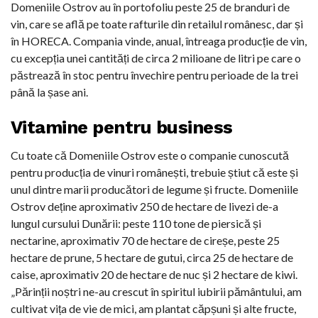
Domeniile Ostrov au în portofoliu peste 25 de branduri de
vin, care se află pe toate rafturile din retailul românesc, dar și
în HORECA. Compania vinde, anual, întreaga producție de vin,
cu excepția unei cantități de circa 2 milioane de litri pe care o
păstrează în stoc pentru învechire pentru perioade de la trei
până la șase ani.
Vitamine pentru business
Cu toate că Domeniile Ostrov este o companie cunoscută
pentru producția de vinuri românești, trebuie știut că este și
unul dintre marii producători de legume și fructe. Domeniile
Ostrov deține aproximativ 250 de hectare de livezi de-a
lungul cursului Dunării: peste 110 tone de piersică și
nectarine, aproximativ 70 de hectare de cireșe, peste 25
hectare de prune, 5 hectare de gutui, circa 25 de hectare de
caise, aproximativ 20 de hectare de nuc și 2 hectare de kiwi.
„Părinții noștri ne-au crescut în spiritul iubirii pământului, am
cultivat vița de vie de mici, am plantat căpșuni și alte fructe,