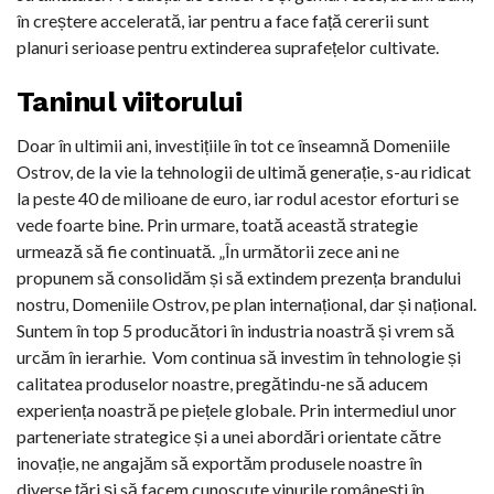
în creștere accelerată, iar pentru a face față cererii sunt
planuri serioase pentru extinderea suprafețelor cultivate.
Taninul viitorului
Doar în ultimii ani, investițiile în tot ce înseamnă Domeniile
Ostrov, de la vie la tehnologii de ultimă generație, s-au ridicat
la peste 40 de milioane de euro, iar rodul acestor eforturi se
vede foarte bine. Prin urmare, toată această strategie
urmează să fie continuată. „În următorii zece ani ne
propunem să consolidăm și să extindem prezența brandului
nostru, Domeniile Ostrov, pe plan internațional, dar și național.
Suntem în top 5 producători în industria noastră și vrem să
urcăm în ierarhie. Vom continua să investim în tehnologie și
calitatea produselor noastre, pregătindu-ne să aducem
experiența noastră pe piețele globale. Prin intermediul unor
parteneriate strategice și a unei abordări orientate către
inovație, ne angajăm să exportăm produsele noastre în
diverse țări și să facem cunoscute vinurile românești în