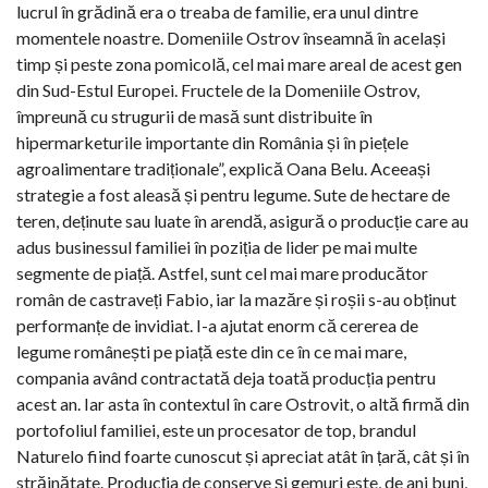
lucrul în grădină era o treaba de familie, era unul dintre
momentele noastre. Domeniile Ostrov înseamnă în același
timp și peste zona pomicolă, cel mai mare areal de acest gen
din Sud-Estul Europei. Fructele de la Domeniile Ostrov,
împreună cu strugurii de masă sunt distribuite în
hipermarketurile importante din România și în piețele
agroalimentare tradiționale”, explică Oana Belu. Aceeași
strategie a fost aleasă și pentru legume. Sute de hectare de
teren, deținute sau luate în arendă, asigură o producție care au
adus businessul familiei în poziția de lider pe mai multe
segmente de piață. Astfel, sunt cel mai mare producător
român de castraveți Fabio, iar la mazăre și roșii s-au obținut
performanțe de invidiat. I-a ajutat enorm că cererea de
legume românești pe piață este din ce în ce mai mare,
compania având contractată deja toată producția pentru
acest an. Iar asta în contextul în care Ostrovit, o altă firmă din
portofoliul familiei, este un procesator de top, brandul
Naturelo fiind foarte cunoscut și apreciat atât în țară, cât și în
străinătate. Producția de conserve și gemuri este, de ani buni,