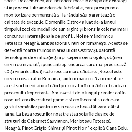
soare. De asemenea, are încredere mare în echipa de oenologi
și în procesul ultramodern de fabricație, care presupune o
monitorizare permanentă și, la rândul său, garantează o
calitate de excepție. Domeniile Ostrov a luat de-a lungul
timpului zeci de medalii de aur, argint și bronz la cele mai mari
concursuri internaționale de profil. „Noi ne mândrim cu
Feteasca Neagră, ambasadorul vinurilor românești. Acesta se
dezvoltă foarte frumos în arealul din Ostrov și, datorită
tehnologiei de vinificație și a priceperii oenologilor, obținem
un vin de invidiat”, spune antreprenoarea, care mai precizează
că și vinurile albe și cele rose au mare căutare. „Roseul este
un vin consacrat în România, suntem mândri că am mizat pe
acest sortiment atunci când producătorii români nu-i dădeau
prea multă importanță. Am investit de-a lungul primilor ani în
rose-uri, am diversificat gamele și am încercat să educăm
gustul românilor pentru un vin care se bea atât vara, cât și
iarna. La baza roseurilor noastre stau soiurile clasice de
struguri de Cabernet Sauvignon, Merlot sau Fetească
Neagră, Pinot Grigio, Shiraz și Pinot Noir”, explică Oana Belu.