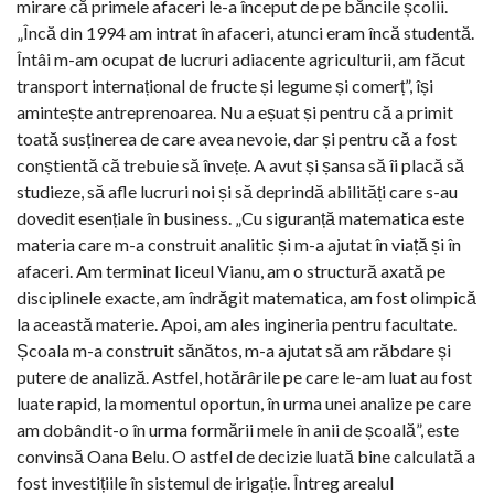
mirare că primele afaceri le-a început de pe băncile școlii.
„Încă din 1994 am intrat în afaceri, atunci eram încă studentă.
Întâi m-am ocupat de lucruri adiacente agriculturii, am făcut
transport internațional de fructe și legume și comerț”, își
amintește antreprenoarea. Nu a eșuat și pentru că a primit
toată susținerea de care avea nevoie, dar și pentru că a fost
conștientă că trebuie să învețe. A avut și șansa să îi placă să
studieze, să afle lucruri noi și să deprindă abilități care s-au
dovedit esențiale în business. „Cu siguranță matematica este
materia care m-a construit analitic și m-a ajutat în viață și în
afaceri. Am terminat liceul Vianu, am o structură axată pe
disciplinele exacte, am îndrăgit matematica, am fost olimpică
la această materie. Apoi, am ales ingineria pentru facultate.
Școala m-a construit sănătos, m-a ajutat să am răbdare și
putere de analiză. Astfel, hotărârile pe care le-am luat au fost
luate rapid, la momentul oportun, în urma unei analize pe care
am dobândit-o în urma formării mele în anii de școală”, este
convinsă Oana Belu. O astfel de decizie luată bine calculată a
fost investițiile în sistemul de irigație. Întreg arealul