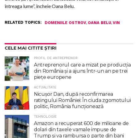
întreaga lume”, încheie Oana Belu.
RELATED TOPICS:
,
,
DOMENIILE OSTROV
OANA BELU
VIN
CELE MAI CITITE ȘTIRI
PROFIL DE ANTREPRENOR
Antreprenorul care a mizat pe producția
din România și a ajuns într-un an pe trei
piețe europene
ACTUALITATE
Nicuşor Dan, după reconfirmarea
ratingului României: În ciuda zgomotului
politic, România funcţionează
TEHNOLOGIE
Amazon a recuperat 600 de milioane de
dolari din taxele vamale impuse de
Trump şi va rambursa o parte din bani