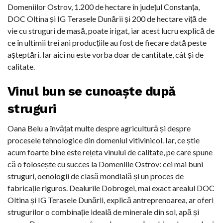
Domeniilor Ostrov, 1.200 de hectare în județul Constanța,
DOC Oltina și IG Terasele Dunării și 200 de hectare viță de
vie cu struguri de masă, poate irigat, iar acest lucru explică de
ce în ultimii trei ani producțiile au fost de fiecare dată peste
așteptări. Iar aici nu este vorba doar de cantitate, cât și de
calitate.
Vinul bun se cunoaște după
struguri
Oana Belu a învățat multe despre agricultură și despre
procesele tehnologice din domeniul vitivinicol. Iar, ce știe
acum foarte bine este rețeta vinului de calitate, pe care spune
că o folosește cu succes la Domeniile Ostrov: cei mai buni
struguri, oenologii de clasă mondială și un proces de
fabricație riguros. Dealurile Dobrogei, mai exact arealul DOC
Oltina și IG Terasele Dunării, explică antreprenoarea, ar oferi
strugurilor o combinație ideală de minerale din sol, apă și