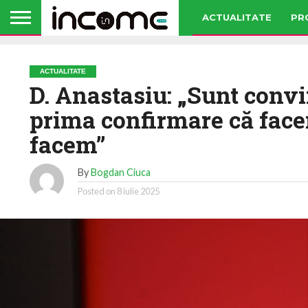
ACTUALITATE
PR
ACTUALITATE
D. Anastasiu: „Sunt convi
prima confirmare că face
facem”
By
Bogdan Ciuca
Posted on
8 iulie 2025