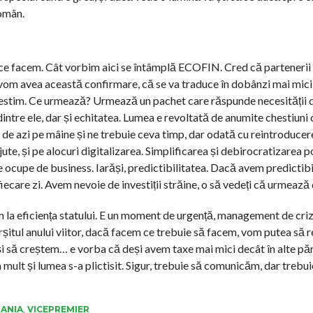
român.
ce facem. Cât vorbim aici se întâmplă ECOFIN. Cred că partenerii ș
că vom avea această confirmare, că se va traduce în dobânzi mai mic
investim. Ce urmează? Urmează un pachet care răspunde necesității d
tre ele, dar și echitatea. Lumea e revoltată de anumite chestiuni 
c de azi pe mâine și ne trebuie ceva timp, dar odată cu reintroducere
e, și pe alocuri digitalizarea. Simplificarea și debirocratizarea po
se ocupe de business. Iarăși, predictibilitatea. Dacă avem predictibi
iecare zi. Avem nevoie de investiții străine, o să vedeți că urmează
m la eficiența statului. E un moment de urgență, management de criz
rșitul anului viitor, dacă facem ce trebuie să facem, vom putea să 
 și să creștem… e vorba că deși avem taxe mai mici decât în alte părț
 mult și lumea s-a plictisit. Sigur, trebuie să comunicăm, dar trebui
ANIA
,
VICEPREMIER