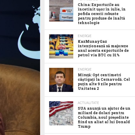
China: Exporturile au
încetinit ușor în iulie, în
pofida cererii robuste
pentru produse de înaltă
tehnologie
ENERGIE
KazMunayGaz
intenționează să majoreze
anul acesta exporturile de
petrol via BTC cu 31%
ENERGIE
Miruță: Opt centimetri
câștigați la Cernavodă. Cel
puțin alte 9 zile pentru
Unitatea 2
ACTUALITATE
SUA anunţă un ajutor de un
miliard de dolari pentru
Columbia, noul preşedinte
fiind un aliat al lui Donald
Trump