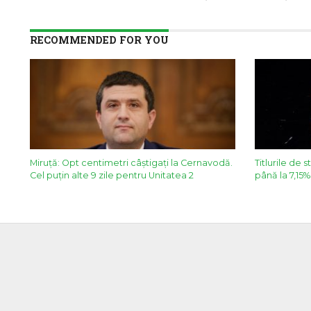
RECOMMENDED FOR YOU
Miruță: Opt centimetri câștigați la Cernavodă.
Titlurile de 
Cel puțin alte 9 zile pentru Unitatea 2
până la 7,15