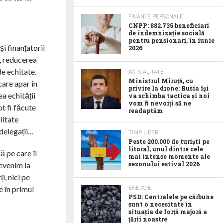
FINANȚE PERSONALE
CNPP: 882.735 beneficiari
de indemnizație socială
pentru pensionari, în iunie
i finanțatorii
2026
i, reducerea
e echitate.
ACTUALITATE
Ministrul Miruță, cu
care apar în
privire la drone: Rusia își
a echității
va schimba tactica și noi
vom fi nevoiți să ne
t fi făcute
readaptăm
litate
 delegații…
TIMP LIBER
Peste 200.000 de turiști pe
litoral, unul dintre cele
ă pe care îl
mai intense momente ale
sezonului estival 2026
revenim la
i, nici pe
e în primul
ENERGIE
PSD: Centralele pe cărbune
sunt o necesitate în
situația de forță majoră a
țării noastre