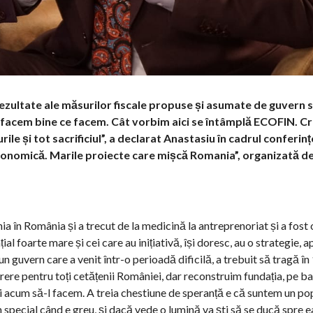
ezultate ale măsurilor fiscale propuse și asumate de guvern 
ă facem bine ce facem. Cât vorbim aici se întâmplă ECOFIN. C
rile și tot sacrificiul”, a declarat Anastasiu în cadrul conferin
conomică. Marile proiecte care mișcă Romania”, organizată d
a în România și a trecut de la medicină la antreprenoriat și a fost 
l foarte mare și cei care au inițiativă, își doresc, au o strategie, 
 guvern care a venit într-o perioadă dificilă, a trebuit să tragă în 
rere pentru toți cetățenii României, dar reconstruim fundația, pe b
ui acum să-l facem. A treia chestiune de speranță e că suntem un po
 special când e greu, și dacă vede o lumină va ști să se ducă spre ea