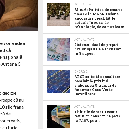
ACTUALITATE
Miruță: Politica de resurse
umane în MApN trebuie
ancorată în realitățile
actuale în zona de
tehnologie, de comunicare
ACTUALITATE
se vor vedea
Sistemul dual de prețuri
din Bulgaria s-a încheiat
red că
în 8 august
țe națională
e Antena 3
ENERGIE
APCE solicită consultare
prealabilă privind
elaborarea Ghidului de
finanțare Casa Verde
o decizie
Baterii 2026
aproape că nu
10 zile frâna
ACTUALITATE
Titlurile de stat Tezaur
ază de
revin cu dobânzi de până
por creativ,
la 7,15% pe an
 cu tărie,