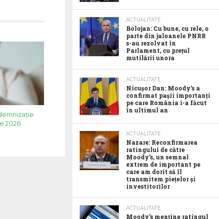
ACTUALITATE
Bolojan: Cu bune, cu rele, o
parte din jaloanele PNRR
s-au rezolvat în
Parlament, cu prețul
mutilării unora
ACTUALITATE
Nicușor Dan: Moody’s a
confirmat pașii importanți
pe care România i-a făcut
în ultimul an
ndemnizație
ie 2026
ACTUALITATE
Nazare: Reconfirmarea
ratingului de către
Moody’s, un semnal
extrem de important pe
care am dorit să îl
transmitem piețelor și
investitorilor
ACTUALITATE
Moody’s menține ratingul