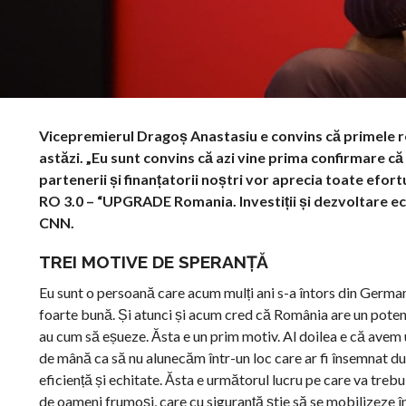
Vicepremierul Dragoș Anastasiu e convins că primele r
astăzi. „Eu sunt convins că azi vine prima confirmare c
partenerii și finanțatorii noștri vor aprecia toate efortu
RO 3.0 – “UPGRADE Romania. Investiții și dezvoltare e
CNN.
TREI MOTIVE DE SPERANȚĂ
Eu sunt o persoană care acum mulți ani s-a întors din Germani
foarte bună. Și atunci și acum cred că România are un potenția
au cum să eșueze. Ăsta e un prim motiv. Al doilea e că avem un
de mână ca să nu alunecăm într-un loc care ar fi însemnat du
eficiență și echitate. Ăsta e următorul lucru pe care va treb
de oameni frumoși, care cu siguranță știe să se mobilizeze în