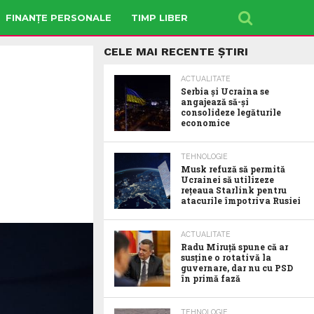
FINANȚE PERSONALE
TIMP LIBER
CELE MAI RECENTE ȘTIRI
ACTUALITATE
Serbia şi Ucraina se
angajează să-şi
consolideze legăturile
economice
TEHNOLOGIE
Musk refuză să permită
Ucrainei să utilizeze
reţeaua Starlink pentru
atacurile împotriva Rusiei
ACTUALITATE
Radu Miruţă spune că ar
susţine o rotativă la
guvernare, dar nu cu PSD
în primă fază
TEHNOLOGIE