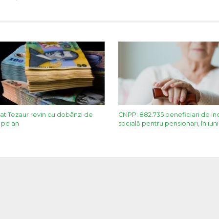
stat Tezaur revin cu dobânzi de
CNPP: 882.735 beneficiari de i
% pe an
socială pentru pensionari, în iun