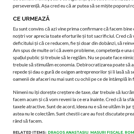
perseverență. Așa cred eu că ar putea să se miște poporul 
CE URMEAZĂ
Eu sunt convins că azi vine prima confirmare că facem bine 
noștri vor aprecia toate eforturile și tot sacrificiul. Cred 
deficitului și că ce reducem, fie și doar din dobânzi, să re
Am spus de multe ori că avem probleme, competența e una din
spațiul public și trebuie să le reglăm. Nu se poate face nimi
trebuie să stimulăm economia. Debirocratizarea poate să ajut
repede și dau o gură de oxigen antreprenorilor și îi lasă să 
oamenii de afaceri nu mai sunt cu ochii pe ce de întâmplă în f
Nimeni nu își dorește creștere de taxe, dar trebuie să lucră
facem acum și că vom reveni la ce era înainte. Cred că la sfâ
taxele atractive. Sunt de acord, ideea nu e să ne uităm în jur
astea nu le colectăm. Sunt chestii care au fost discutate prea
rând să facem.
RELATED ITEMS:
DRAGOS ANASTASIU
,
MASURI FISCALE
,
ROM