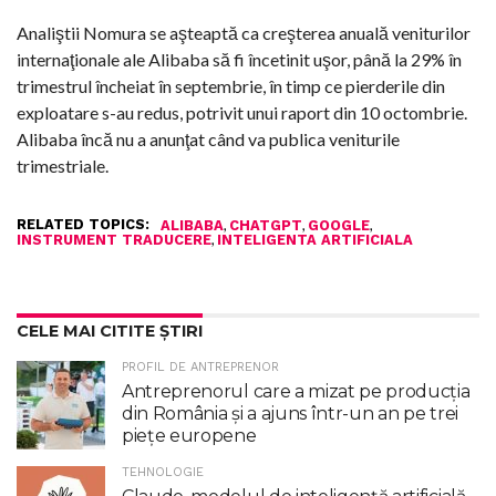
Analiştii Nomura se aşteaptă ca creşterea anuală veniturilor
internaţionale ale Alibaba să fi încetinit uşor, până la 29% în
trimestrul încheiat în septembrie, în timp ce pierderile din
exploatare s-au redus, potrivit unui raport din 10 octombrie.
Alibaba încă nu a anunţat când va publica veniturile
trimestriale.
RELATED TOPICS:
,
,
,
ALIBABA
CHATGPT
GOOGLE
,
INSTRUMENT TRADUCERE
INTELIGENTA ARTIFICIALA
CELE MAI CITITE ȘTIRI
PROFIL DE ANTREPRENOR
Antreprenorul care a mizat pe producția
din România și a ajuns într-un an pe trei
piețe europene
TEHNOLOGIE