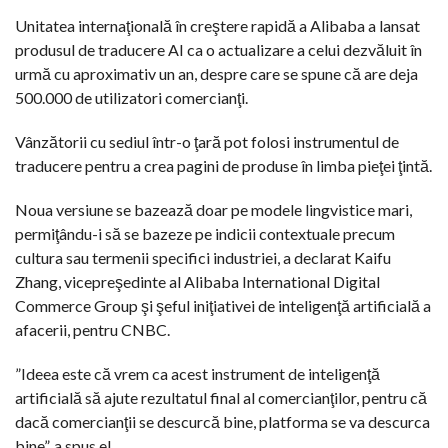
Unitatea internaţională în creştere rapidă a Alibaba a lansat
produsul de traducere AI ca o actualizare a celui dezvăluit în
urmă cu aproximativ un an, despre care se spune că are deja
500.000 de utilizatori comercianţi.
Vânzătorii cu sediul într-o ţară pot folosi instrumentul de
traducere pentru a crea pagini de produse în limba pieţei ţintă.
Noua versiune se bazează doar pe modele lingvistice mari,
permiţându-i să se bazeze pe indicii contextuale precum
cultura sau termenii specifici industriei, a declarat Kaifu
Zhang, vicepreşedinte al Alibaba International Digital
Commerce Group şi şeful iniţiativei de inteligenţă artificială a
afacerii, pentru CNBC.
”Ideea este că vrem ca acest instrument de inteligenţă
artificială să ajute rezultatul final al comercianţilor, pentru că
dacă comercianţii se descurcă bine, platforma se va descurca
bine”, a spus el.