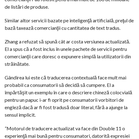
de listări de produse.
Similar altor servicii bazate pe inteligenţă artificială, preţul de
bază taxează comercianţii cu cantitatea de text tradus.
Zhang a refuzat să spună cât ar costa versiunea actualizată.
El a spus că a fost inclus în unele pachete de servicii pentru
comercianţii care doresc o expunere simplă la utilizatorii din
străinătate.
Gândirea lui este că traducerea contextuală face mult mai
probabil ca consumatorii să decidă să cumpere. El a
împărtăşit un exemplu în care o descriere chineză colocvială
pentru un papuc i-ar fi oprit pe consumatorii vorbitori de
engleză dacă ar fi fost tradusă doar literal, fără a ajunge la
sensul implicit.
”Motorul de traducere actualizat va face din Double 11 o
experienţă mai bună pentru consumatori, datorită expresiei