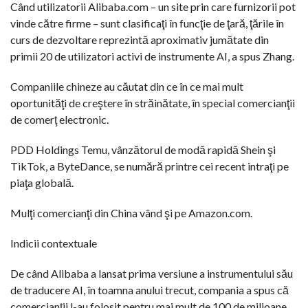
Când utilizatorii Alibaba.com – un site prin care furnizorii pot
vinde către firme – sunt clasificaţi în funcţie de ţară, ţările în
curs de dezvoltare reprezintă aproximativ jumătate din
primii 20 de utilizatori activi de instrumente AI, a spus Zhang.
Companiile chineze au căutat din ce în ce mai mult
oportunităţi de creştere în străinătate, în special comercianţii
de comerţ electronic.
PDD Holdings Temu, vânzătorul de modă rapidă Shein şi
TikTok, a ByteDance, se numără printre cei recent intraţi pe
piaţa globală.
Mulţi comercianţi din China vând şi pe Amazon.com.
Indicii contextuale
De când Alibaba a lansat prima versiune a instrumentului său
de traducere AI, în toamna anului trecut, compania a spus că
comercianţii l-au folosit pentru mai mult de 100 de milioane