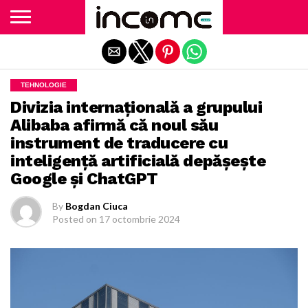
Exit mobile version
TEHNOLOGIE
Divizia internaţională a grupului
Alibaba afirmă că noul său
instrument de traducere cu
inteligenţă artificială depăşeşte
Google şi ChatGPT
By
Bogdan Ciuca
Posted on
17 octombrie 2024