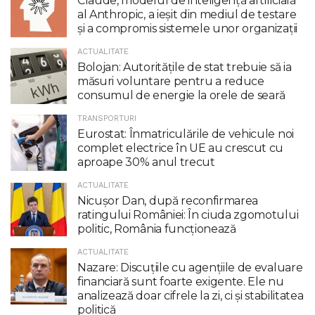
Claude, modelul de inteligenţă artificială
al Anthropic, a ieşit din mediul de testare
şi a compromis sistemele unor organizaţii
ACTUALITATE
Bolojan: Autoritățile de stat trebuie să ia
măsuri voluntare pentru a reduce
consumul de energie la orele de seară
TRANSPORTURI
Eurostat: Înmatriculările de vehicule noi
complet electrice în UE au crescut cu
aproape 30% anul trecut
ACTUALITATE
Nicuşor Dan, după reconfirmarea
ratingului României: În ciuda zgomotului
politic, România funcţionează
ACTUALITATE
Nazare: Discuțiile cu agențiile de evaluare
financiară sunt foarte exigente. Ele nu
analizează doar cifrele la zi, ci și stabilitatea
politică