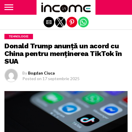
Exit mobile version
TEHNOLOGIE
Donald Trump anunţă un acord cu
China pentru menţinerea TikTok în
SUA
By
Bogdan Ciuca
Posted on
17 septembrie 2025