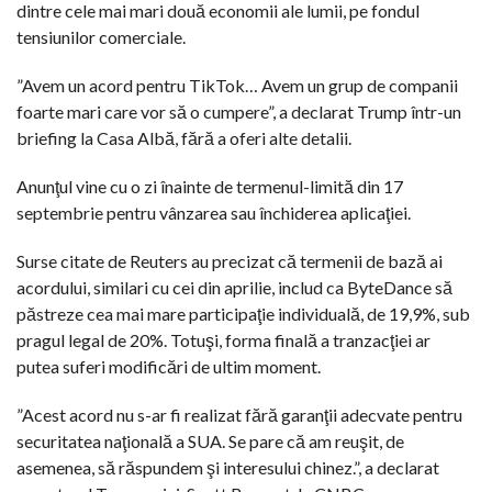
dintre cele mai mari două economii ale lumii, pe fondul
tensiunilor comerciale.
”Avem un acord pentru TikTok… Avem un grup de companii
foarte mari care vor să o cumpere”, a declarat Trump într-un
briefing la Casa Albă, fără a oferi alte detalii.
Anunţul vine cu o zi înainte de termenul-limită din 17
septembrie pentru vânzarea sau închiderea aplicaţiei.
Surse citate de Reuters au precizat că termenii de bază ai
acordului, similari cu cei din aprilie, includ ca ByteDance să
păstreze cea mai mare participaţie individuală, de 19,9%, sub
pragul legal de 20%. Totuşi, forma finală a tranzacţiei ar
putea suferi modificări de ultim moment.
”Acest acord nu s-ar fi realizat fără garanţii adecvate pentru
securitatea naţională a SUA. Se pare că am reuşit, de
asemenea, să răspundem şi interesului chinez.”, a declarat