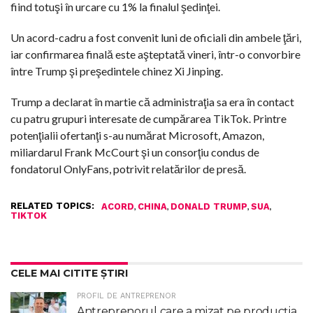
fiind totuşi în urcare cu 1% la finalul şedinţei.
Un acord-cadru a fost convenit luni de oficiali din ambele ţări,
iar confirmarea finală este aşteptată vineri, într-o convorbire
între Trump şi preşedintele chinez Xi Jinping.
Trump a declarat în martie că administraţia sa era în contact
cu patru grupuri interesate de cumpărarea TikTok. Printre
potenţialii ofertanţi s-au numărat Microsoft, Amazon,
miliardarul Frank McCourt şi un consorţiu condus de
fondatorul OnlyFans, potrivit relatărilor de presă.
RELATED TOPICS:
,
,
,
,
ACORD
CHINA
DONALD TRUMP
SUA
TIKTOK
CELE MAI CITITE ȘTIRI
PROFIL DE ANTREPRENOR
Antreprenorul care a mizat pe producția