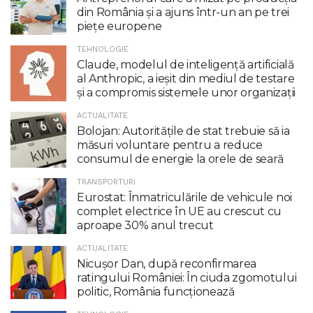
din România și a ajuns într-un an pe trei
piețe europene
TEHNOLOGIE
Claude, modelul de inteligenţă artificială
al Anthropic, a ieşit din mediul de testare
şi a compromis sistemele unor organizaţii
ACTUALITATE
Bolojan: Autoritățile de stat trebuie să ia
măsuri voluntare pentru a reduce
consumul de energie la orele de seară
TRANSPORTURI
Eurostat: Înmatriculările de vehicule noi
complet electrice în UE au crescut cu
aproape 30% anul trecut
ACTUALITATE
Nicuşor Dan, după reconfirmarea
ratingului României: În ciuda zgomotului
politic, România funcţionează