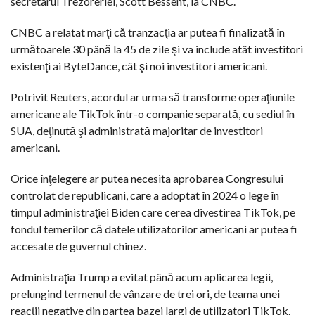
secretarul Trezoreriei, Scott Bessent, la CNBC.
CNBC a relatat marţi că tranzacţia ar putea fi finalizată în
următoarele 30 până la 45 de zile şi va include atât investitori
existenţi ai ByteDance, cât şi noi investitori americani.
Potrivit Reuters, acordul ar urma să transforme operaţiunile
americane ale TikTok într-o companie separată, cu sediul în
SUA, deţinută şi administrată majoritar de investitori
americani.
Orice înţelegere ar putea necesita aprobarea Congresului
controlat de republicani, care a adoptat în 2024 o lege în
timpul administraţiei Biden care cerea divestirea TikTok, pe
fondul temerilor că datele utilizatorilor americani ar putea fi
accesate de guvernul chinez.
Administraţia Trump a evitat până acum aplicarea legii,
prelungind termenul de vânzare de trei ori, de teama unei
reacţii negative din partea bazei largi de utilizatori TikTok.