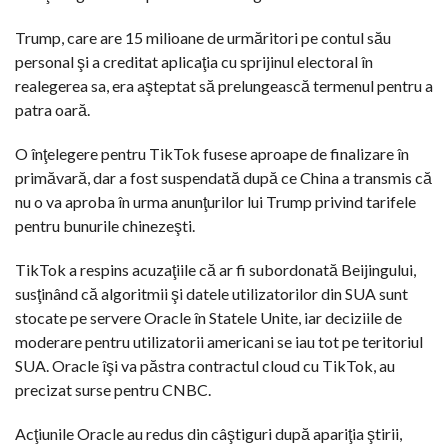
Trump, care are 15 milioane de urmăritori pe contul său
personal şi a creditat aplicaţia cu sprijinul electoral în
realegerea sa, era aşteptat să prelungească termenul pentru a
patra oară.
O înţelegere pentru TikTok fusese aproape de finalizare în
primăvară, dar a fost suspendată după ce China a transmis că
nu o va aproba în urma anunţurilor lui Trump privind tarifele
pentru bunurile chinezeşti.
TikTok a respins acuzaţiile că ar fi subordonată Beijingului,
susţinând că algoritmii şi datele utilizatorilor din SUA sunt
stocate pe servere Oracle în Statele Unite, iar deciziile de
moderare pentru utilizatorii americani se iau tot pe teritoriul
SUA. Oracle îşi va păstra contractul cloud cu TikTok, au
precizat surse pentru CNBC.
Acţiunile Oracle au redus din câştiguri după apariţia ştirii,