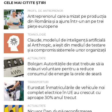
CELE MAI CITITE ȘTIRI
PROFIL DE ANTREPRENOR
Antreprenorul care a mizat pe producția
din România și a ajuns într-un an pe trei
piețe europene
TEHNOLOGIE
Claude, modelul de inteligenţă artificială
al Anthropic, a ieşit din mediul de testare
şi a compromis sistemele unor organizaţii
ACTUALITATE
Bolojan: Autoritățile de stat trebuie să ia
măsuri voluntare pentru a reduce
consumul de energie la orele de seară
TRANSPORTURI
Eurostat: Înmatriculările de vehicule noi
complet electrice în UE au crescut cu
aproape 30% anul trecut
ACTUALITATE
Nicuşor Dan, după reconfirmarea