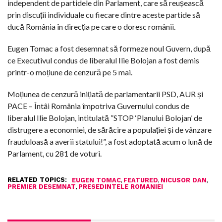
independent de partidele din Parlament, care să reușească
prin discuții individuale cu fiecare dintre aceste partide să
ducă România în direcția pe care o doresc românii.
Eugen Tomac a fost desemnat să formeze noul Guvern, după
ce Executivul condus de liberalul Ilie Bolojan a fost demis
printr-o moțiune de cenzură pe 5 mai.
Moțiunea de cenzură inițiată de parlamentarii PSD, AUR și
PACE – Întâi România împotriva Guvernului condus de
liberalul Ilie Bolojan, intitulată ”STOP ‘Planului Bolojan’ de
distrugere a economiei, de sărăcire a populației și de vânzare
frauduloasă a averii statului!”, a fost adoptată acum o lună de
Parlament, cu 281 de voturi.
RELATED TOPICS:
,
,
,
EUGEN TOMAC
FEATURED
NICUSOR DAN
,
PREMIER DESEMNAT
PRESEDINTELE ROMANIEI