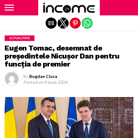
Exit mobile version
ACTUALITATE
Eugen Tomac, desemnat de
președintele Nicușor Dan pentru
funcția de premier
By
Bogdan Ciuca
Posted on
4 iunie 2026