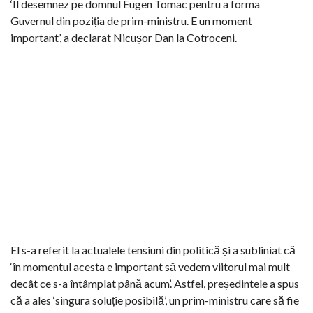
‘Îl desemnez pe domnul Eugen Tomac pentru a forma
Guvernul din poziția de prim-ministru. E un moment
important’, a declarat Nicușor Dan la Cotroceni.
El s-a referit la actualele tensiuni din politică și a subliniat că
‘în momentul acesta e important să vedem viitorul mai mult
decât ce s-a întâmplat până acum’. Astfel, președintele a spus
că a ales ‘singura soluție posibilă’, un prim-ministru care să fie