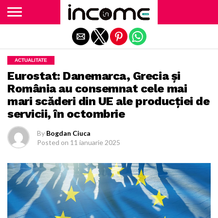
Exit mobile version
ACTUALITATE
Eurostat: Danemarca, Grecia și
România au consemnat cele mai
mari scăderi din UE ale producției de
servicii, în octombrie
By
Bogdan Ciuca
Posted on
11 ianuarie 2025