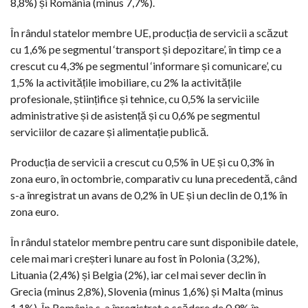
8,8%) și România (minus 7,7%).
În rândul statelor membre UE, producția de servicii a scăzut
cu 1,6% pe segmentul ‘transport și depozitare’, în timp ce a
crescut cu 4,3% pe segmentul ‘informare și comunicare’, cu
1,5% la activitățile imobiliare, cu 2% la activitățile
profesionale, științifice și tehnice, cu 0,5% la serviciile
administrative și de asistență și cu 0,6% pe segmentul
serviciilor de cazare și alimentație publică.
Producția de servicii a crescut cu 0,5% în UE și cu 0,3% în
zona euro, în octombrie, comparativ cu luna precedentă, când
s-a înregistrat un avans de 0,2% în UE și un declin de 0,1% în
zona euro.
În rândul statelor membre pentru care sunt disponibile datele,
cele mai mari creșteri lunare au fost în Polonia (3,2%),
Lituania (2,4%) și Belgia (2%), iar cel mai sever declin în
Grecia (minus 2,8%), Slovenia (minus 1,6%) și Malta (minus
1,1%). În România s-a înregistrat o scădere de 0,9% în