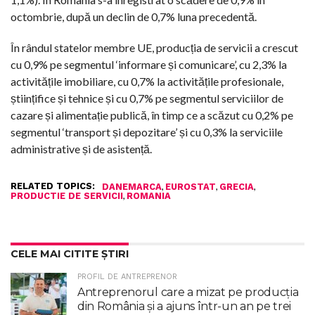
octombrie, după un declin de 0,7% luna precedentă.
În rândul statelor membre UE, producția de servicii a crescut
cu 0,9% pe segmentul ‘informare și comunicare’, cu 2,3% la
activitățile imobiliare, cu 0,7% la activitățile profesionale,
științifice și tehnice și cu 0,7% pe segmentul serviciilor de
cazare și alimentație publică, în timp ce a scăzut cu 0,2% pe
segmentul ‘transport și depozitare’ și cu 0,3% la serviciile
administrative și de asistență.
RELATED TOPICS:
,
,
,
DANEMARCA
EUROSTAT
GRECIA
,
PRODUCTIE DE SERVICII
ROMANIA
CELE MAI CITITE ȘTIRI
PROFIL DE ANTREPRENOR
Antreprenorul care a mizat pe producția
din România și a ajuns într-un an pe trei