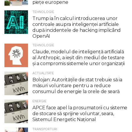
piețe europene
TEHNOLOGIE
Trump ia în calcul introducerea unor
controale asupra inteligenţei artificiale
după incidentele de hacking implicând
OpenAI
TEHNOLOGIE
Claude, modelul de inteligenţă artificială
al Anthropic, a ieşit din mediul de testare
şi a compromis sistemele unor organizaţii
ACTUALITATE
Bolojan: Autoritățile de stat trebuie să ia
măsuri voluntare pentru a reduce
consumul de energie la orele de seară
ENERGIE
APCE face apel la prosumatorii cu sisteme
de stocare să sprijine voluntar, seara,
Sistemul Energetic Național
TRANSPORTURI