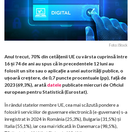
Foto: iStock
Anul trecut, 70% din cetățenii UE cu vârsta cuprinsă între
16 și 74 de ani au spus că în precedentele 12 luni au
folosit un site sau o aplicație a unei autorități publice, o
ușoară creștere, de 0,7 puncte procentuale (pp), față de
2023 (69,3%), arată
datele
publicate miercuri de Oficiul
european pentru Statistică (Eurostat).
În rândul statelor membre UE, cea mai scăzută pondere a
folosirii serviciilor de guvernare electronică (e-guvernare) s-a
înregistrat în 2024 în România (25,3%), Bulgaria (31,5%) și
Italia (55,1%), iar cea mai ridicată în Danemarca (98,5%),