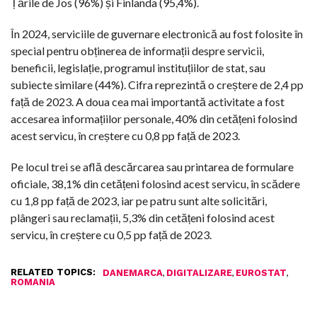
Țările de Jos (96%) și Finlanda (95,4%).
În 2024, serviciile de guvernare electronică au fost folosite în
special pentru obținerea de informații despre servicii,
beneficii, legislație, programul instituțiilor de stat, sau
subiecte similare (44%). Cifra reprezintă o creștere de 2,4 pp
față de 2023. A doua cea mai importantă activitate a fost
accesarea informațiilor personale, 40% din cetățeni folosind
acest servicu, în creștere cu 0,8 pp față de 2023.
Pe locul trei se află descărcarea sau printarea de formulare
oficiale, 38,1% din cetățeni folosind acest servicu, în scădere
cu 1,8 pp față de 2023, iar pe patru sunt alte solicitări,
plângeri sau reclamații, 5,3% din cetățeni folosind acest
servicu, în creștere cu 0,5 pp față de 2023.
RELATED TOPICS:
,
,
,
DANEMARCA
DIGITALIZARE
EUROSTAT
ROMANIA