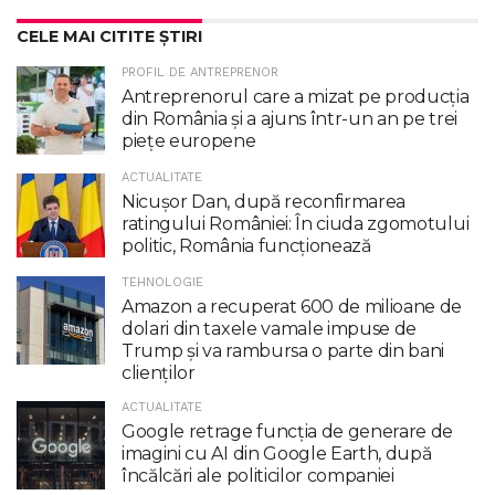
CELE MAI CITITE ȘTIRI
PROFIL DE ANTREPRENOR
Antreprenorul care a mizat pe producția
din România și a ajuns într-un an pe trei
piețe europene
ACTUALITATE
Nicuşor Dan, după reconfirmarea
ratingului României: În ciuda zgomotului
politic, România funcţionează
TEHNOLOGIE
Amazon a recuperat 600 de milioane de
dolari din taxele vamale impuse de
Trump şi va rambursa o parte din bani
clienţilor
ACTUALITATE
Google retrage funcţia de generare de
imagini cu AI din Google Earth, după
încălcări ale politicilor companiei