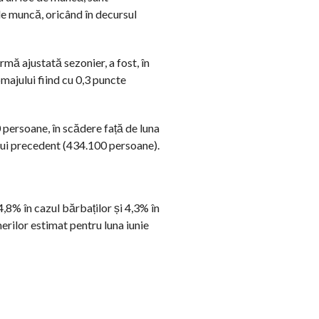
de muncă, oricând în decursul
rmă ajustată sezonier, a fost, în
omajului fiind cu 0,3 puncte
 persoane, în scădere față de luna
lui precedent (434.100 persoane).
,8% în cazul bărbaților și 4,3% în
erilor estimat pentru luna iunie