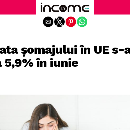
Exit mobile version
ata șomajului în UE s-
 5,9% în iunie