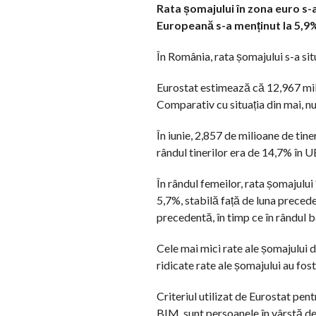
Rata șomajului în zona euro s-a
Europeană s-a menținut la 5,9%,
În România, rata șomajului s-a sit
Eurostat estimează că 12,967 mili
Comparativ cu situația din mai, n
În iunie, 2,857 de milioane de tin
rândul tinerilor era de 14,7% în U
În rândul femeilor, rata șomajului
5,7%, stabilă față de luna preceden
precedentă, în timp ce în rândul b
Cele mai mici rate ale șomajului d
ridicate rate ale șomajului au fost
Criteriul utilizat de Eurostat pent
BIM, sunt persoanele în vârstă de