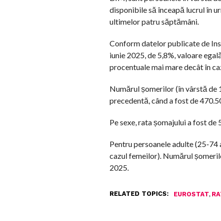
disponibile să înceapă lucrul în 
ultimelor patru săptămâni.
Conform datelor publicate de Insti
iunie 2025, de 5,8%, valoare egală
procentuale mai mare decât în caz
Numărul șomerilor (în vârstă de 1
precedentă, când a fost de 470.5
Pe sexe, rata șomajului a fost de 5
Pentru persoanele adulte (25-74 an
cazul femeilor). Numărul șomerilo
2025.
RELATED TOPICS:
,
EUROSTAT
RA