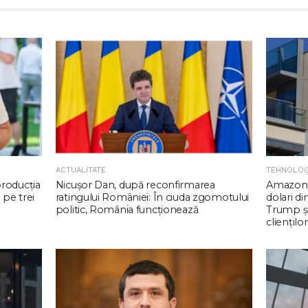
ACTUALITATE
TEHNOLOG
producția
Nicuşor Dan, după reconfirmarea
Amazon 
 pe trei
ratingului României: În ciuda zgomotului
dolari d
politic, România funcţionează
Trump şi
clienţilor