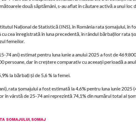
următoarele două săptămâni, s-au aflat în căutare activă a unui loc 
tutul Național de Statistică (INS), în România rata șomajului, în fo
 cu cea înregistrată în luna precedentă, în rândul bărbaților rata ș
ul femeilor.
5-74 ani) estimat pentru luna iunie a anului 2025 a fost de 469.800
00 persoane, dar în creștere comparativ cu aceeași perioadă a anu
,9% la bărbați și de 5,6 % la femei.
i), rata șomajului a fost estimată la 4,6% pentru luna iunie 2025 (4
r în vârstă de 25-74 ani reprezintă 74,1% din numărul total al șom
,
TA SOMAJULUI
SOMAJ