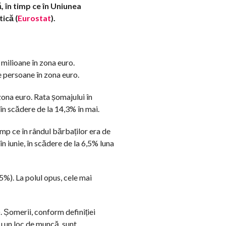
, în timp ce în Uniunea
ică (
Eurostat
).
milioane în zona euro.
e persoane în zona euro.
 zona euro. Rata șomajului în
în scădere de la 14,3% în mai.
imp ce în rândul bărbaților era de
în iunie, în scădere de la 6,5% luna
5%). La polul opus, cele mai
). Șomerii, conform definiției
u un loc de muncă, sunt