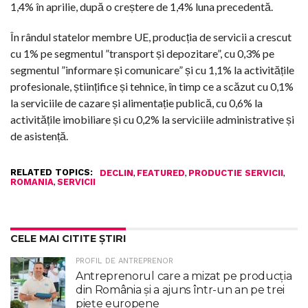
1,4% în aprilie, după o creștere de 1,4% luna precedentă.
În rândul statelor membre UE, producția de servicii a crescut
cu 1% pe segmentul ”transport și depozitare”, cu 0,3% pe
segmentul ”informare și comunicare” și cu 1,1% la activitățile
profesionale, științifice și tehnice, în timp ce a scăzut cu 0,1%
la serviciile de cazare și alimentație publică, cu 0,6% la
activitățile imobiliare și cu 0,2% la serviciile administrative și
de asistență.
RELATED TOPICS:
,
,
,
DECLIN
FEATURED
PRODUCTIE SERVICII
,
ROMANIA
SERVICII
CELE MAI CITITE ȘTIRI
PROFIL DE ANTREPRENOR
Antreprenorul care a mizat pe producția
din România și a ajuns într-un an pe trei
piețe europene