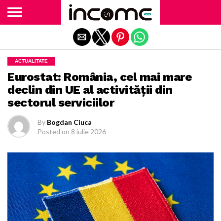
Exit mobile version
ACTUALITATE
Eurostat: România, cel mai mare
declin din UE al activității din
sectorul serviciilor
By
Bogdan Ciuca
Posted on
8 iulie 2026