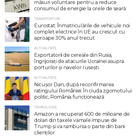
măsuri voluntare pentru a reduce
consumul de energie la orele de seară
TRANSPORTURI
Eurostat: Înmatriculările de vehicule noi
complet electrice în UE au crescut cu
aproape 30% anul trecut
ACTUALITATE
Exportatorii de cereale din Rusia,
îngrijorați de atacurile Ucrainei asupra
porturilor și navelor rusești
ACTUALITATE
Nicuşor Dan, după reconfirmarea
ratingului României: În ciuda zgomotului
politic, România funcţionează
TEHNOLOGIE
Amazon a recuperat 600 de milioane de
dolari din taxele vamale impuse de
Trump şi va rambursa o parte din bani
clienţilor