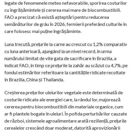
legate de fenomenele meteo nefavorabile, sporirea costurilor
cu îngrășămintele și cererea mai mare de biocombustibili.
FAO a precizat că există așteptări pentru reducerea
semănăturilor de grâu în 2026, fermierii preferând culturile în
care folosesc mai puține îngrășăminte.
Luna trecută, prețurile la carne au crescut cu 1,2% comparativ
cu luna anterioară, ajungând la un nivel record, în urma
numărului limitat de vite gata de sacrificare în Brazilia, a
indicat FAO, în timp ce prețurile la zahăr au scăzut cu 4,7%, pe
fondul estimărilor referitoare la cantitățile ridicate recoltate
în Brazilia, China și Thailanda.
Creșterea prețurilor uleiurilor vegetale este determinată de
costurile ridicate ale energiei care, la rândul lor, majorează
cererea pentru biocombustibili din materiale organice, cum
ar fi plantele bogate în uleiuri. În pofida perturbărilor cauzate
de război, sistemele agroalimentare arată reziliență, prețurile
cerealelor crescând doar moderat, datorită aprovizionării