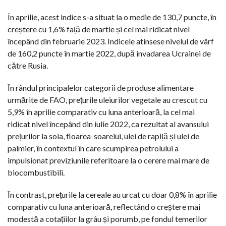
În aprilie, acest indice s-a situat la o medie de 130,7 puncte, în
creștere cu 1,6% față de martie și cel mai ridicat nivel
începând din februarie 2023. Indicele atinsese nivelul de vârf
de 160,2 puncte în martie 2022, după invadarea Ucrainei de
către Rusia.
În rândul principalelor categorii de produse alimentare
urmărite de FAO, prețurile uleiurilor vegetale au crescut cu
5,9% în aprilie comparativ cu luna anterioară, la cel mai
ridicat nivel începând din iulie 2022, ca rezultat al avansului
prețurilor la soia, floarea-soarelui, ulei de rapiță și ulei de
palmier, în contextul în care scumpirea petrolului a
impulsionat previziunile referitoare la o cerere mai mare de
biocombustibili.
În contrast, prețurile la cereale au urcat cu doar 0,8% în aprilie
comparativ cu luna anterioară, reflectând o creștere mai
modestă a cotațiilor la grâu și porumb, pe fondul temerilor