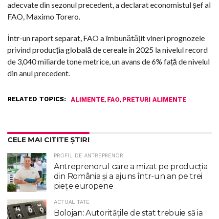
adecvate din sezonul precedent, a declarat economistul șef al
FAO, Maximo Torero.
Într-un raport separat, FAO a îmbunătățit vineri prognozele
privind producția globală de cereale în 2025 la nivelul record
de 3,040 miliarde tone metrice, un avans de 6% față de nivelul
din anul precedent.
RELATED TOPICS:
,
,
ALIMENTE
FAO
PRETURI ALIMENTE
CELE MAI CITITE ȘTIRI
PROFIL DE ANTREPRENOR
Antreprenorul care a mizat pe producția
din România și a ajuns într-un an pe trei
piețe europene
ACTUALITATE
Bolojan: Autoritățile de stat trebuie să ia