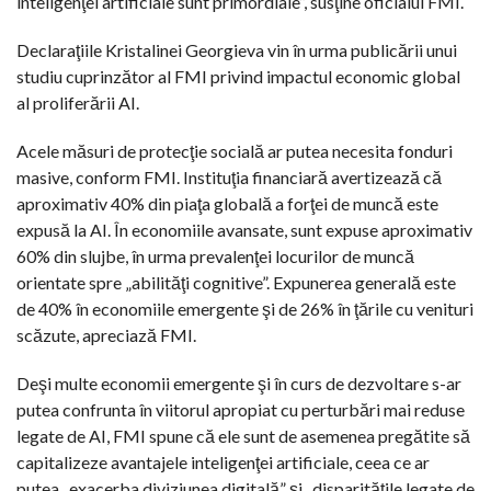
inteligenţei artificiale sunt primordiale”, susţine oficialul FMI.
Declaraţiile Kristalinei Georgieva vin în urma publicării unui
studiu cuprinzător al FMI privind impactul economic global
al proliferării AI.
Acele măsuri de protecţie socială ar putea necesita fonduri
masive, conform FMI. Instituţia financiară avertizează că
aproximativ 40% din piaţa globală a forţei de muncă este
expusă la AI. În economiile avansate, sunt expuse aproximativ
60% din slujbe, în urma prevalenţei locurilor de muncă
orientate spre „abilităţi cognitive”. Expunerea generală este
de 40% în economiile emergente şi de 26% în ţările cu venituri
scăzute, apreciază FMI.
Deşi multe economii emergente şi în curs de dezvoltare s-ar
putea confrunta în viitorul apropiat cu perturbări mai reduse
legate de AI, FMI spune că ele sunt de asemenea pregătite să
capitalizeze avantajele inteligenţei artificiale, ceea ce ar
putea „exacerba diviziunea digitală” şi „disparităţile legate de