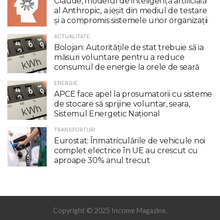
Claude, modelul de inteligenţă artificială
al Anthropic, a ieşit din mediul de testare
şi a compromis sistemele unor organizaţii
ACTUALITATE
Bolojan: Autoritățile de stat trebuie să ia
măsuri voluntare pentru a reduce
consumul de energie la orele de seară
ENERGIE
APCE face apel la prosumatorii cu sisteme
de stocare să sprijine voluntar, seara,
Sistemul Energetic Național
TRANSPORTURI
Eurostat: Înmatriculările de vehicule noi
complet electrice în UE au crescut cu
aproape 30% anul trecut
Copyright © 2025 Income Magazine.