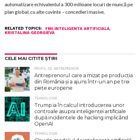
automatizare echivalentul a 300 milioane locuri de muncă pe
plan global, cu alte cuvinte – concedieri masive.
RELATED TOPICS:
,
,
FMI
INTELIGENTA ARTIFICIALA
KRISTALINA GEORGIEVA
CELE MAI CITITE ȘTIRI
PROFIL DE ANTREPRENOR
Antreprenorul care a mizat pe producția
din România și a ajuns într-un an pe trei
piețe europene
TEHNOLOGIE
Trump ia în calcul introducerea unor
controale asupra inteligenţei artificiale
după incidentele de hacking implicând
OpenAI
TEHNOLOGIE