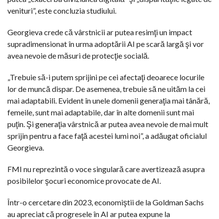
venituri”, este concluzia studiului.
Georgieva crede că vârstnicii ar putea resimţi un impact
supradimensionat în urma adoptării AI pe scară largă şi vor
avea nevoie de măsuri de protecţie socială.
„Trebuie să-i putem sprijini pe cei afectaţi deoarece locurile
lor de muncă dispar. De asemenea, trebuie să ne uităm la cei
mai adaptabili. Evident în unele domenii generaţia mai tânără,
femeile, sunt mai adaptabile, dar în alte domenii sunt mai
puţin. Şi generaţia vârstnică ar putea avea nevoie de mai mult
sprijin pentru a face faţă acestei lumi noi”, a adăugat oficialul
Georgieva.
FMI nu reprezintă o voce singulară care avertizează asupra
posibilelor şocuri economice provocate de AI.
Într-o cercetare din 2023, economiştii de la Goldman Sachs
au apreciat că progresele în AI ar putea expune la