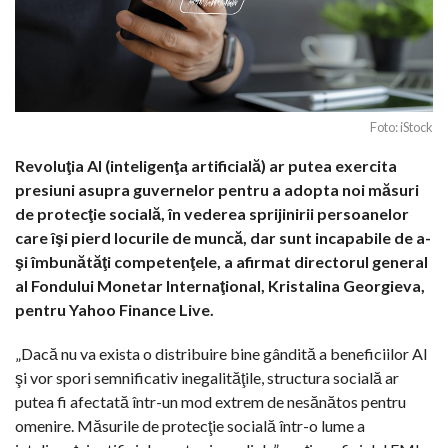
Foto: iStock
Revoluţia AI (inteligenţa artificială) ar putea exercita
presiuni asupra guvernelor pentru a adopta noi măsuri
de protecţie socială, în vederea sprijinirii persoanelor
care îşi pierd locurile de muncă, dar sunt incapabile de a-
şi îmbunătăţi competenţele, a afirmat directorul general
al Fondului Monetar Internaţional, Kristalina Georgieva,
pentru Yahoo Finance Live.
„Dacă nu va exista o distribuire bine gândită a beneficiilor AI
şi vor spori semnificativ inegalităţile, structura socială ar
putea fi afectată într-un mod extrem de nesănătos pentru
omenire. Măsurile de protecţie socială într-o lume a