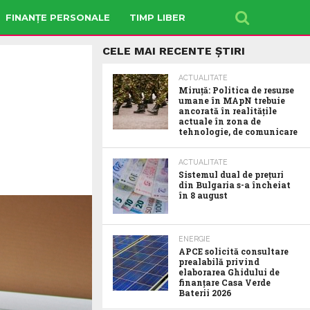
FINANȚE PERSONALE
TIMP LIBER
CELE MAI RECENTE ȘTIRI
ACTUALITATE
Miruță: Politica de resurse
umane în MApN trebuie
ancorată în realitățile
actuale în zona de
tehnologie, de comunicare
ACTUALITATE
Sistemul dual de prețuri
din Bulgaria s-a încheiat
în 8 august
ENERGIE
APCE solicită consultare
prealabilă privind
elaborarea Ghidului de
finanțare Casa Verde
Baterii 2026