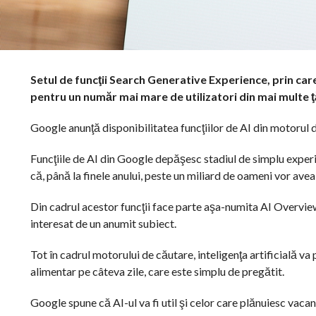
Setul de funcţii Search Generative Experience, prin care
pentru un număr mai mare de utilizatori din mai multe ţ
Google anunţă disponibilitatea funcţiilor de AI din motorul de
Funcţiile de AI din Google depăşesc stadiul de simplu experime
că, până la finele anului, peste un miliard de oameni vor avea
Din cadrul acestor funcţii face parte aşa-numita AI Overview
interesat de un anumit subiect.
Tot în cadrul motorului de căutare, inteligenţa artificială va
alimentar pe câteva zile, care este simplu de pregătit.
Google spune că AI-ul va fi util şi celor care plănuiesc vacan