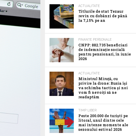
ACTUALITATE
Titlurile de stat Tezaur
revin cu dobânzi de până
la 7,15% pe an
FINANȚE PERSONALE
CNPP: 882.735 beneficiari
de indemnizație socială
pentru pensionari, în iunie
2026
ACTUALITATE
Ministrul Miruță, cu
privire la drone: Rusia își
va schimba tactica și noi
vom fi nevoiți să ne
readaptăm
TIMP LIBER
Peste 200.000 de turiști pe
litoral, unul dintre cele
mai intense momente ale
sezonului estival 2026