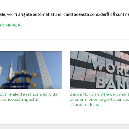
ciale, vor fi afişate automat atunci când aceasta consideră că sunt n
RTIFICIALA
tudinile afectează zona euro dar
Banca Mondială: AI le dă o mână
AI atenuează impactul
economiilor emergente, iar ace
să profite de ea