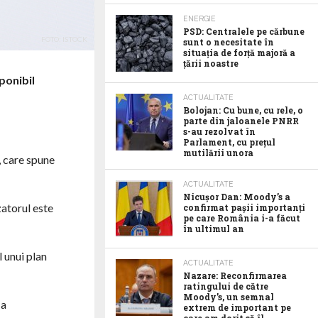
ENERGIE
PSD: Centralele pe cărbune
FOTO: ISTOCK
sunt o necesitate în
situația de forță majoră a
țării noastre
ponibil
ACTUALITATE
Bolojan: Cu bune, cu rele, o
parte din jaloanele PNRR
s-au rezolvat în
Parlament, cu prețul
mutilării unora
, care spune
ACTUALITATE
Nicușor Dan: Moody’s a
zatorul este
confirmat pașii importanți
pe care România i-a făcut
în ultimul an
l unui plan
ACTUALITATE
Nazare: Reconfirmarea
ratingului de către
Moody’s, un semnal
 a
extrem de important pe