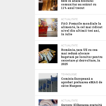
bere în afara blocului
comunitar au scăzut cu
11% anul trecut
ACTUALITATE
FAO: Prețurile mondiale la
alimente, la cel mai ridicat
nivel din ultimii trei ani,
în iulie
ACTUALITATE
România, țara UE cu cea
mai redusă alocare
bugetară pe locuitor pentru
cercetare și dezvoltare, în
2025
TEHNOLOGIE
Comisia Europeană a
aprobat preluarea eMAG de
către Naspers
ACTUALITATE
Guvern: Eliberarea gratuită