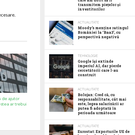
care am dorit să îl
transmitem piețelor și
investitorilor
ecesare.
ACTUALITATE
Moody’s menține ratingul
României la ‘Baa3’, cu
perspectivă negativă
TEHNOLOGIE
Google îşi extinde
imperiul AI, dar pierde
cercetătorii care l-au
construit
ACTUALITATE
Bolojan: Cred că, cu
 de ajutor
responsabilitate, cât mai
este, legea salarizării ar
stea ar trebui
putea fi adoptată în
perioada următoare
ACTUALITATE
Eurostat: Exporturile UE de