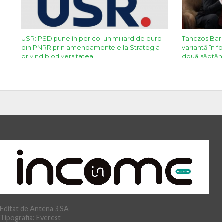
USR: PSD pune în pericol un miliard de euro
Tanczos Barn
din PNRR prin amendamentele la Strategia
variantă în 
privind biodiversitatea
două săptăm
Editat de Antena 3 SA
Tipografia: Everest