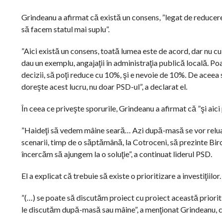
Grindeanu a afirmat că există un consens, ”legat de reducerea
să facem statul mai suplu”.
”Aici există un consens, toată lumea este de acord, dar nu cu
dau un exemplu, angajaţii în administraţia publică locală. Po
decizii, să poţi reduce cu 10%, şi e nevoie de 10%. De aceea s
doreşte acest lucru, nu doar PSD-ul”, a declarat el.
În ceea ce priveşte sporurile, Grindeanu a afirmat că ”şi aic
”Haideţi să vedem mâine seară… Azi după-masă se vor relua 
scenarii, timp de o săptămână, la Cotroceni, să prezinte Biro
încercăm să ajungem la o soluţie”, a continuat liderul PSD.
El a explicat că trebuie să existe o prioritizare a investiţiilor.
”(…) se poate să discutăm proiect cu proiect această prioritiz
le discutăm după-masă sau mâine”, a menţionat Grindeanu, ca