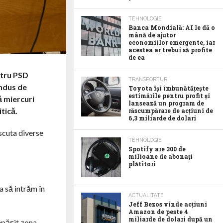
TEHNOLOGIE
Banca Mondială: AI le dă o
mână de ajutor
economiilor emergente, iar
acestea ar trebui să profite
de ea
ntru PSD
TRANSPORTURI
ondus de
Toyota îşi îmbunătăţeşte
estimările pentru profit şi
ă miercuri
lansează un program de
tică.
răscumpărare de acţiuni de
6,3 miliarde de dolari
scuta diverse
TEHNOLOGIE
Spotify are 300 de
milioane de abonaţi
plătitori
a să intrăm în
ACTUALITATE
Jeff Bezos vinde acţiuni
Amazon de peste 4
miliarde de dolari după un
epăşit zona