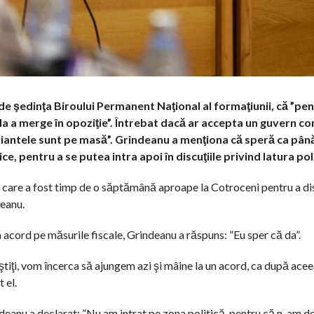
 de şedinţa Biroului Permanent Naţional al formaţiunii, că ”pe
 la a merge în opoziţie”. Întrebat dacă ar accepta un guvern c
variantele sunt pe masă”. Grindeanu a menţiona că speră ca pân
, pentru a se putea intra apoi în discuţiile privind latura poli
 care a fost timp de o săptămână aproape la Cotroceni pentru a di
deanu.
n acord pe măsurile fiscale, Grindeanu a răspuns: ”Eu sper că da”.
e ştiţi, vom încerca să ajungem azi şi mâine la un acord, ca după acee
 el.
ndeanu a declarat: ”Nu am intrat pe zona politică, pentru că n-am d