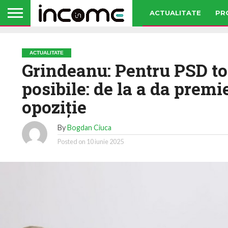
ACTUALITATE
PR
ACTUALITATE
Grindeanu: Pentru PSD to
posibile: de la a da premi
opoziţie
By
Bogdan Ciuca
Posted on
10 iunie 2025