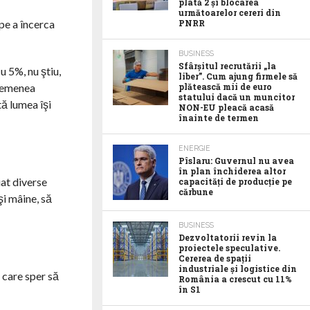
plată 2 și blocarea
următoarelor cereri din
PNRR
 pe a încerca
BUSINESS
Sfârșitul recrutării „la
u 5%, nu ştiu,
liber”. Cum ajung firmele să
plătească mii de euro
asemenea
statului dacă un muncitor
tă lumea îşi
NON-EU pleacă acasă
înainte de termen
ENERGIE
Pîslaru: Guvernul nu avea
în plan închiderea altor
at diverse
capacități de producție pe
cărbune
şi mâine, să
BUSINESS
Dezvoltatorii revin la
proiectele speculative.
Cererea de spații
industriale și logistice din
e care sper să
România a crescut cu 11%
în S1