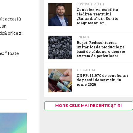
CONȚINUT PLĂTIT
Concelex va reabilita
clădirea Teatrului
uit această
„Bulandra” din Schitu
Măgureanu nr. 1
, un
dcă orice zi
ENERGIE
Bușoi: Redeschiderea
unităților de producție pe
bază de cărbune, o decizie
ns: ”Toate
extrem de periculoasă
ACTUALITATE
CNPP: 11.970 de beneficiari
de pensii de serviciu, în
iunie 2026
MORE CELE MAI RECENTE ȘTIRI