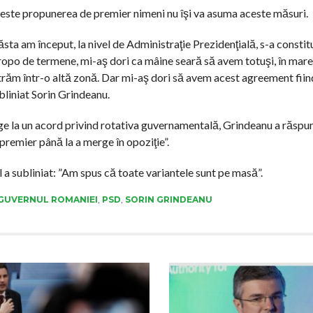
ine este propunerea de premier nimeni nu îşi va asuma aceste măsuri.
 ăsta am început, la nivel de Administraţie Prezidenţială, s-a constit
propo de termene, mi-aş dori ca mâine seară să avem totuşi, în mare
răm într-o altă zonă. Dar mi-aş dori să avem acest agreement fiin
ubliniat Sorin Grindeanu.
ge la un acord privind rotativa guvernamentală, Grindeanu a răspu
 premier până la a merge în opoziţie”.
 a subliniat: ”Am spus că toate variantele sunt pe masă”.
GUVERNUL ROMANIEI
,
PSD
,
SORIN GRINDEANU