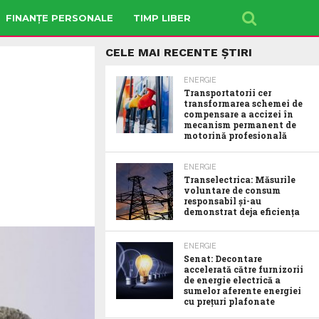
FINANȚE PERSONALE
TIMP LIBER
CELE MAI RECENTE ȘTIRI
ENERGIE
Transportatorii cer
transformarea schemei de
compensare a accizei în
mecanism permanent de
motorină profesională
ENERGIE
Transelectrica: Măsurile
voluntare de consum
responsabil şi-au
demonstrat deja eficienţa
ENERGIE
Senat: Decontare
accelerată către furnizorii
de energie electrică a
sumelor aferente energiei
cu prețuri plafonate