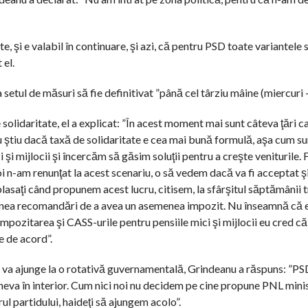
e, şi e valabil în continuare, şi azi, că pentru PSD toate variantele 
 el.
etul de măsuri să fie definitivat ”până cel târziu mâine (miercuri – 
olidaritate, el a explicat: ”În acest moment mai sunt câteva ţări ca
Nu ştiu dacă taxă de solidaritate e cea mai bună formulă, aşa cum s
i mijlocii şi încercăm să găsim soluţii pentru a creşte veniturile. 
n-am renunţat la acest scenariu, o să vedem dacă va fi acceptat şi 
aţi când propunem acest lucru, citisem, la sfârşitul săptămânii t
semenea recomandări de a avea un asemenea impozit. Nu înseamnă că e
, impozitarea şi CASS-urile pentru pensiile mici şi mijlocii eu cred că
e de acord”.
se va ajunge la o rotativă guvernamentală, Grindeanu a răspuns: ”P
cineva în interior. Cum nici noi nu decidem pe cine propune PNL min
rul partidului, haideţi să ajungem acolo”.