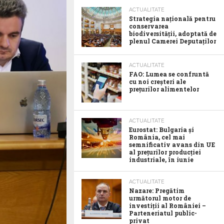
ACTUALITATE
Strategia națională pentru
conservarea
biodiversității, adoptată de
plenul Camerei Deputaților
ACTUALITATE
FAO: Lumea se confruntă
cu noi creșteri ale
prețurilor alimentelor
ACTUALITATE
Eurostat: Bulgaria și
România, cel mai
semnificativ avans din UE
al prețurilor producției
industriale, în iunie
ACTUALITATE
Nazare: Pregătim
următorul motor de
investiții al României –
Parteneriatul public-
privat