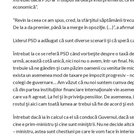
economică”.
”Revin la ceea ce am spus, cred, la sfârşitul săptămânii trecut
De la a da premier, până la a merge în opoziţie. (…)”, a afirmat
Liderul PSD a adăugat că sunt diverse scenarii şi că speră ca s
Întrebat la ce se referă PSD când vorbeşte despre o taxă de s
urmă, această cotă unică, nici noi nu o avem, într-un final. 
trebuie să ne gândim şi cum păzim oamenii cu veniturile mici ş
exista un asemenea mod de taxare pe impozit progresiv – noi 
colegi de guvernare… Am văzut că nu noi suntem cumva deplas
că din partea instituţiilor financiare internaţionale vin a
care va fi agreat. La fel şi în privinţa pensiilor. De asemenea
rostul şi aici cam toată lumea ar trebui să fie de acord şi est
Întrebat dacă ia în calcul ca el să conducă Guvernul, dacă 
cine e prim-ministru şi cine sunt miniştrii. Nu ne decide alt
– ministru, astea sunt chestiuni pe care le vom face în interio