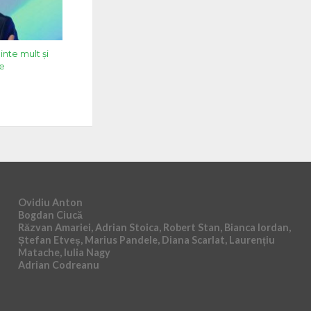
nte mult şi
le
Ovidiu Anton
Bogdan Ciucă
Răzvan Amariei, Adrian Stoica, Robert Stan, Bianca Iordan,
Ștefan Etveș, Marius Pandele, Diana Scarlat, Laurențiu
Matache, Iulia Nagy
Adrian Codreanu