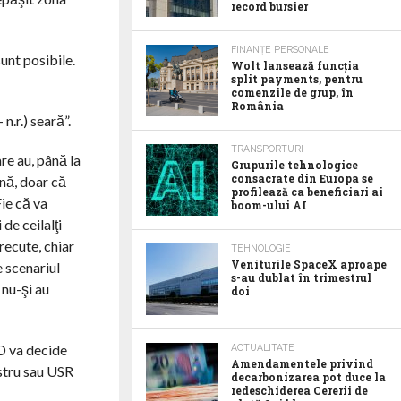
record bursier
FINANȚE PERSONALE
sunt posibile.
Wolt lansează funcția
split payments, pentru
comenzile de grup, în
România
n.r.) seară”.
TRANSPORTURI
re au, până la
Grupurile tehnologice
consacrate din Europa se
ună, doar că
profilează ca beneficiari ai
Fie că va
boom-ului AI
de ceilalţi
recute, chiar
TEHNOLOGIE
Veniturile SpaceX aproape
 scenariul
s-au dublat în trimestrul
 nu-şi au
doi
SD va decide
ACTUALITATE
Amendamentele privind
istru sau USR
decarbonizarea pot duce la
redeschiderea Cererii de