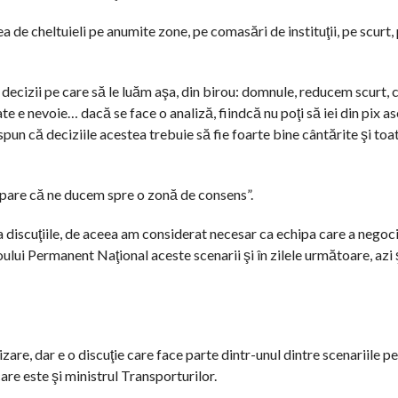
 de cheltuieli pe anumite zone, pe comasări de instituţii, pe scurt,
 decizii pe care să le luăm aşa, din birou: domnule, reducem scurt, c
ate e nevoie… dacă se face o analiză, fiindcă nu poţi să iei din pix 
pun că deciziile acestea trebuie să fie foarte bine cântărite şi toa
i pare că ne ducem spre o zonă de consens”.
discuţiile, de aceea am considerat necesar ca echipa care a negoci
ului Permanent Naţional aceste scenarii şi în zilele următoare, azi 
are, dar e o discuţie care face parte dintr-unul dintre scenariile p
re este şi ministrul Transporturilor.