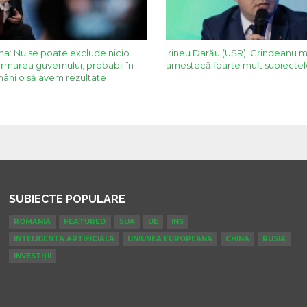
a: Nu se poate exclude nicio
Irineu Darău (USR): Grindeanu mi
formarea guvernului; probabil în
amestecă foarte mult subiecte
âni o să avem rezultate
SUBIECTE POPULARE
ROMANIA
FEATURED
SUA
UE
INS
INTELIGENTA ARTIFICIALA
UNIUNEA EUROPEANA
CHINA
RUSIA
INVESTIȚII