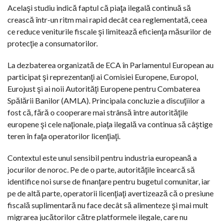
Acelaşi studiu indică faptul că piaţa ilegală continuă să
crească într-un ritm mai rapid decât cea reglementată, ceea
ce reduce veniturile fiscale şi limitează eficienţa măsurilor de
protecţie a consumatorilor.
La dezbaterea organizată de ECA în Parlamentul European au
participat şi reprezentanţi ai Comisiei Europene, Europol,
Eurojust şi ai noii Autorităţi Europene pentru Combaterea
Spălării Banilor (AMLA). Principala concluzie a discuţiilor a
fost că, fără o cooperare mai strânsă între autorităţile
europene şi cele naţionale, piaţa ilegală va continua să câştige
teren în faţa operatorilor licenţiaţi.
Contextul este unul sensibil pentru industria europeană a
jocurilor de noroc. Pe de o parte, autorităţile încearcă să
identifice noi surse de finanţare pentru bugetul comunitar, iar
pe de altă parte, operatorii licenţiaţi avertizează că o presiune
fiscală suplimentară nu face decât să alimenteze şi mai mult
migrarea jucătorilor către platformele ilegale, care nu