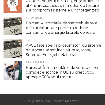
Claude, modelul de inteligenţă artificială
al Anthropic, a ieşit din mediul de testare
şi a compromis sistemele unor organizaţii
ACTUALITATE
Bolojan: Autoritățile de stat trebuie să ia
măsuri voluntare pentru a reduce
consumul de energie la orele de seară
ENERGIE
APCE face apel la prosumatorii cu sisteme
de stocare să sprijine voluntar, seara,
Sistemul Energetic Național
TRANSPORTURI
Eurostat: Înmatriculările de vehicule noi
complet electrice în UE au crescut cu
aproape 30% anul trecut
Copyright © 2025 Income Magazine.