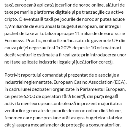
taxă europeană aplicată jocurilor de noroc online, alături de
taxe pe marile platforme digitale şi pe tranzacţiile cu active
cripto. O eventuală taxă pe jocurile de noroc ar putea aduce
1,9 miliarde de euro anual la bugetul european, iar întregul
pachet de taxe ar totaliza aproape 11 miliarde de euro, scrie
Euronews. Practic, veniturile neîncasate de guvernele UE din
cauza pieţei negre au fost în 2025 de peste 10 ori mai mari
decât veniturile estimate a fi realizate prin introducerea unor
noi taxe aplicate industriei legale şi jucătorilor corecţi.
Potrivit raportului comandat şi prezentat de o asociaţie a
industriei reglementate, European Casino Association (ECA),
în cadrul unei dezbateri organizate în Parlamentul European,
cei peste 6.200 de operatori fără licenţă, din piaţa ilegală,
activi la nivel european controlează în prezent majoritatea
veniturilor generate de jocurile de noroc online din Uniune,
fenomen care pune presiune atât asupra bugetelor statelor,
cât şi asupra mecanismelor de protecţie a consumatorilor.