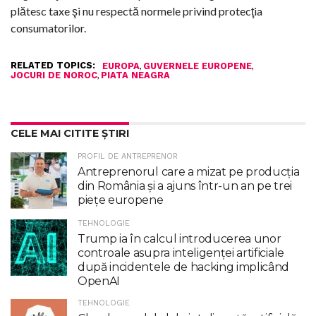
plătesc taxe şi nu respectă normele privind protecţia
consumatorilor.
RELATED TOPICS:
,
,
EUROPA
GUVERNELE EUROPENE
,
JOCURI DE NOROC
PIATA NEAGRA
CELE MAI CITITE ȘTIRI
PROFIL DE ANTREPRENOR
Antreprenorul care a mizat pe producția
din România și a ajuns într-un an pe trei
piețe europene
TEHNOLOGIE
Trump ia în calcul introducerea unor
controale asupra inteligenţei artificiale
după incidentele de hacking implicând
OpenAI
TEHNOLOGIE