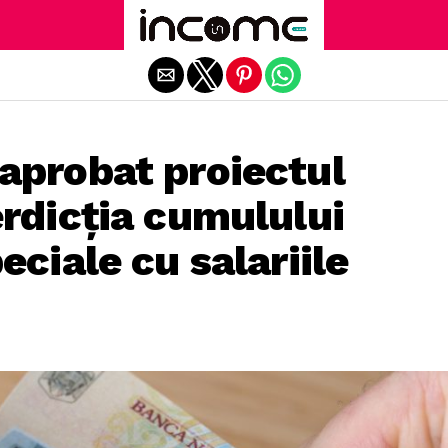
Exit mobile version
aprobat proiectul
erdicția cumulului
eciale cu salariile