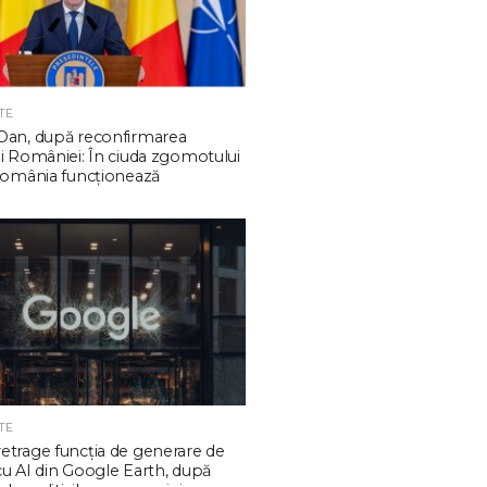
TE
Dan, după reconfirmarea
ui României: În ciuda zgomotului
 România funcţionează
TE
etrage funcţia de generare de
cu AI din Google Earth, după