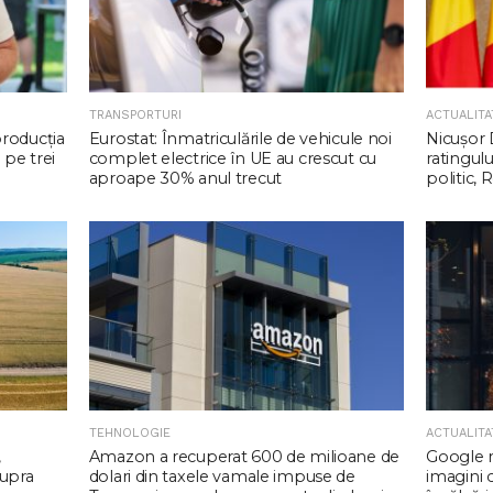
TRANSPORTURI
ACTUALITA
producția
Eurostat: Înmatriculările de vehicule noi
Nicuşor 
 pe trei
complet electrice în UE au crescut cu
ratingul
aproape 30% anul trecut
politic,
TEHNOLOGIE
ACTUALITA
,
Amazon a recuperat 600 de milioane de
Google r
supra
dolari din taxele vamale impuse de
imagini 