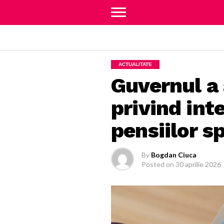
ACTUALITATE
Guvernul a 
privind int
pensiilor sp
By
Bogdan Ciuca
Posted on
30 aprilie 2026