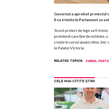
Guvernul a aprobat proiectul de
îl va trimite în Parlament cu so
‘Acest proiect de lege va fi trimi
problemă care ține de echitate, o 
crește în cursul anului viitor, într
la Palatul Victoria.
RELATED TOPICS:
,
CUMUL
FEATU
CELE MAI CITITE ȘTIRI