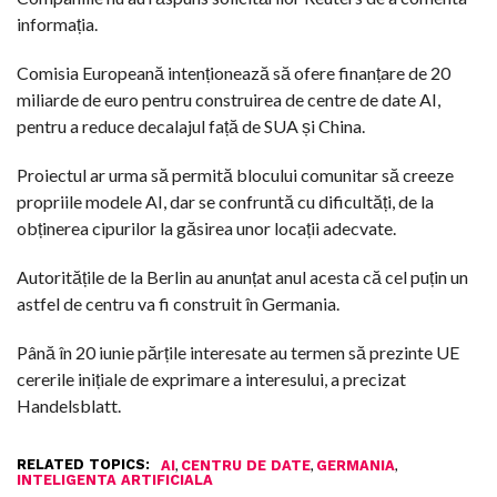
informația.
Comisia Europeană intenționează să ofere finanțare de 20
miliarde de euro pentru construirea de centre de date AI,
pentru a reduce decalajul față de SUA și China.
Proiectul ar urma să permită blocului comunitar să creeze
propriile modele AI, dar se confruntă cu dificultăți, de la
obținerea cipurilor la găsirea unor locații adecvate.
Autoritățile de la Berlin au anunțat anul acesta că cel puțin un
astfel de centru va fi construit în Germania.
Până în 20 iunie părțile interesate au termen să prezinte UE
cererile inițiale de exprimare a interesului, a precizat
Handelsblatt.
RELATED TOPICS:
,
,
,
AI
CENTRU DE DATE
GERMANIA
INTELIGENTA ARTIFICIALA