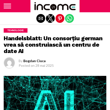
Exit mobile version
TEHNOLOGIE
Handelsblatt: Un consorțiu german
vrea să construiască un centru de
date AI
By
Bogdan Ciuca
Posted on
28 mai 2025