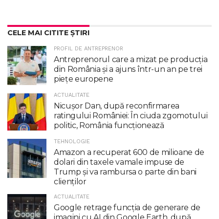
CELE MAI CITITE ȘTIRI
PROFIL DE ANTREPRENOR
Antreprenorul care a mizat pe producția
din România și a ajuns într-un an pe trei
piețe europene
ACTUALITATE
Nicuşor Dan, după reconfirmarea
ratingului României: În ciuda zgomotului
politic, România funcţionează
TEHNOLOGIE
Amazon a recuperat 600 de milioane de
dolari din taxele vamale impuse de
Trump şi va rambursa o parte din bani
clienţilor
ACTUALITATE
Google retrage funcţia de generare de
imagini cu AI din Google Earth, după