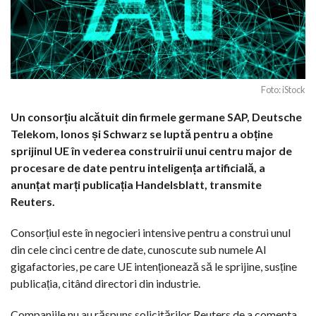
Foto: iStock
Un consorțiu alcătuit din firmele germane SAP, Deutsche
Telekom, Ionos și Schwarz se luptă pentru a obține
sprijinul UE în vederea construirii unui centru major de
procesare de date pentru inteligența artificială, a
anunțat marți publicația Handelsblatt, transmite
Reuters.
Consorțiul este în negocieri intensive pentru a construi unul
din cele cinci centre de date, cunoscute sub numele AI
gigafactories, pe care UE intenționează să le sprijine, susține
publicația, citând directori din industrie.
Companiile nu au răspuns solicitărilor Reuters de a comenta