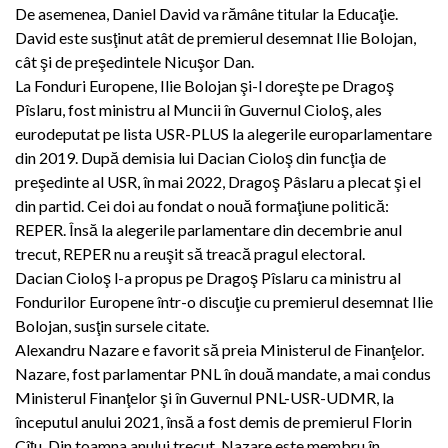
De asemenea, Daniel David va rămâne titular la Educaţie.
David este susţinut atât de premierul desemnat Ilie Bolojan,
cât şi de preşedintele Nicuşor Dan.
La Fonduri Europene, Ilie Bolojan şi-l doreşte pe Dragoş
Pîslaru, fost ministru al Muncii în Guvernul Cioloş, ales
eurodeputat pe lista USR-PLUS la alegerile europarlamentare
din 2019. După demisia lui Dacian Cioloş din funcţia de
preşedinte al USR, în mai 2022, Dragoş Pâslaru a plecat şi el
din partid. Cei doi au fondat o nouă formaţiune politică:
REPER. Însă la alegerile parlamentare din decembrie anul
trecut, REPER nu a reuşit să treacă pragul electoral.
Dacian Cioloş l-a propus pe Dragoş Pîslaru ca ministru al
Fondurilor Europene într-o discuţie cu premierul desemnat Ilie
Bolojan, susţin sursele citate.
Alexandru Nazare e favorit să preia Ministerul de Finanţelor.
Nazare, fost parlamentar PNL în două mandate, a mai condus
Ministerul Finanţelor şi în Guvernul PNL-USR-UDMR, la
începutul anului 2021, însă a fost demis de premierul Florin
Cîţu. Din toamna anului trecut, Nazare este membru în