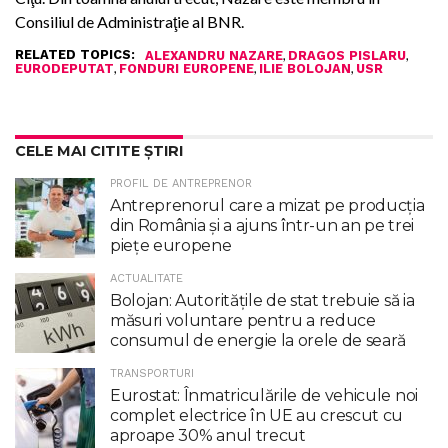
Consiliul de Administraţie al BNR.
RELATED TOPICS:
,
,
ALEXANDRU NAZARE
DRAGOS PISLARU
,
,
,
EURODEPUTAT
FONDURI EUROPENE
ILIE BOLOJAN
USR
CELE MAI CITITE ȘTIRI
PROFIL DE ANTREPRENOR
Antreprenorul care a mizat pe producția
din România și a ajuns într-un an pe trei
piețe europene
ACTUALITATE
Bolojan: Autoritățile de stat trebuie să ia
măsuri voluntare pentru a reduce
consumul de energie la orele de seară
TRANSPORTURI
Eurostat: Înmatriculările de vehicule noi
complet electrice în UE au crescut cu
aproape 30% anul trecut