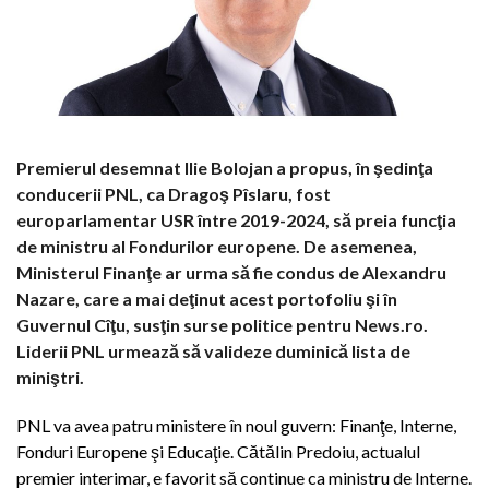
Premierul desemnat Ilie Bolojan a propus, în şedinţa
conducerii PNL, ca Dragoş Pîslaru, fost
europarlamentar USR între 2019-2024, să preia funcţia
de ministru al Fondurilor europene. De asemenea,
Ministerul Finanţe ar urma să fie condus de Alexandru
Nazare, care a mai deţinut acest portofoliu şi în
Guvernul Cîţu, susţin surse politice pentru News.ro.
Liderii PNL urmează să valideze duminică lista de
miniştri.
PNL va avea patru ministere în noul guvern: Finanţe, Interne,
Fonduri Europene şi Educaţie. Cătălin Predoiu, actualul
premier interimar, e favorit să continue ca ministru de Interne.