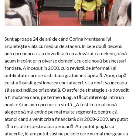
Sunt aproape 24 de ani de când Corina Munteanu își
împletește viața cu mediul de afaceri. În cele două decenii,
antreprenoarea s-a dovedit a fi un adevărat cameleon, până
acum trecânt prin diverse domenii, cu cele nouă businessuri
fondate. A început în 2000, cu o revistă de informații și
publicitate care se distribuia gratuit în Capitală. Apoi, după
ce și-a însușit gestionarea unei afaceri, și-a dorit să înceapă
să se extindă pe orizontală. O astfel de strategie s-a dovedit
a fi mutarea care, pe termen lung, a făcut diferența între un
novice și un antreprenor cu stofă. „A fost cea mai bună
alegere să mă extind pe mai multe segmente, pentru că,
atunci când a venit criza financiară din 2008-2009, am putut
să trec altfel peste acea perioadă. Am putut jongla cu
afacerile, le-am putut susține pe cele care nu mai mergeau cu