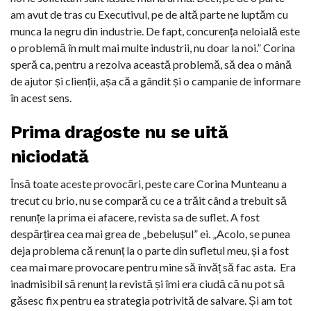
am avut de tras cu Executivul, pe de altă parte ne luptăm cu
munca la negru din industrie. De fapt, concurența neloială este
o problemă în mult mai multe industrii, nu doar la noi.”
Corina
speră ca, pentru a rezolva această problemă, să dea o mână
de ajutor și clienții, așa că a gândit și o campanie de informare
în acest sens.
Prima dragoste nu se uită
niciodată
Însă toate aceste provocări, peste care Corina Munteanu a
trecut cu brio, nu se compară cu ce a trăit când a trebuit să
renunțe la prima ei afacere, revista sa de suflet. A fost
despărțirea cea mai grea de „bebelușul” ei.
„Acolo, se punea
deja problema că renunț la o parte din sufletul meu, și a fost
cea mai mare provocare pentru mine să învăț să fac asta. Era
inadmisibil să renunț la revistă și îmi era ciudă că nu pot să
găsesc fix pentru ea strategia potrivită de salvare. Și am tot