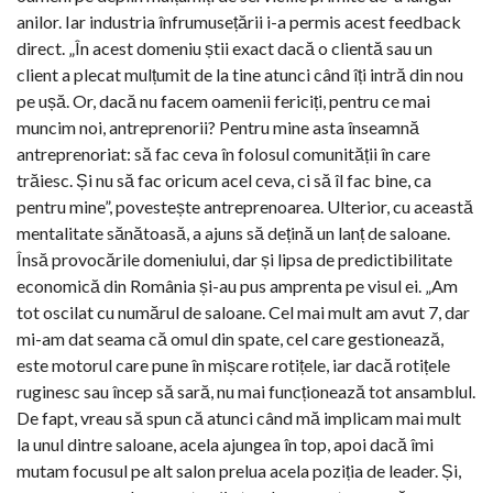
anilor. Iar industria înfrumusețării i-a permis acest feedback
direct. „În acest domeniu știi exact dacă o clientă sau un
client a plecat mulțumit de la tine atunci când îți intră din nou
pe ușă. Or, dacă nu facem oamenii fericiți, pentru ce mai
muncim noi, antreprenorii? Pentru mine asta înseamnă
antreprenoriat: să fac ceva în folosul comunității în care
trăiesc. Și nu să fac oricum acel ceva, ci să îl fac bine, ca
pentru mine”, povestește antreprenoarea. Ulterior, cu această
mentalitate sănătoasă, a ajuns să dețină un lanț de saloane.
Însă provocările domeniului, dar și lipsa de predictibilitate
economică din România și-au pus amprenta pe visul ei. „Am
tot oscilat cu numărul de saloane. Cel mai mult am avut 7, dar
mi-am dat seama că omul din spate, cel care gestionează,
este motorul care pune în mișcare rotițele, iar dacă rotițele
ruginesc sau încep să sară, nu mai funcționează tot ansamblul.
De fapt, vreau să spun că atunci când mă implicam mai mult
la unul dintre saloane, acela ajungea în top, apoi dacă îmi
mutam focusul pe alt salon prelua acela poziția de leader. Și,