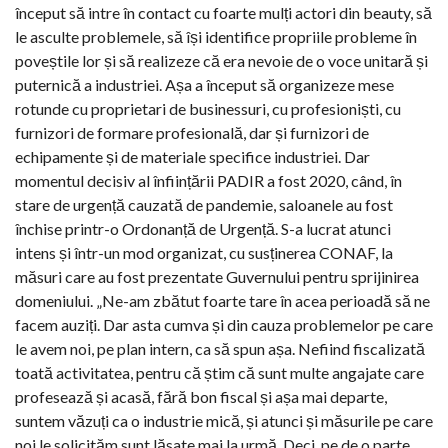
început să intre în contact cu foarte mulți actori din beauty, să
le asculte problemele, să își identifice propriile probleme în
poveștile lor și să realizeze că era nevoie de o voce unitară și
puternică a industriei. Așa a început să organizeze mese
rotunde cu proprietari de businessuri, cu profesioniști, cu
furnizori de formare profesională, dar și furnizori de
echipamente și de materiale specifice industriei. Dar
momentul decisiv al înființării PADIR a fost 2020, când, în
stare de urgență cauzată de pandemie, saloanele au fost
închise printr-o Ordonanță de Urgență. S-a lucrat atunci
intens și într-un mod organizat, cu susținerea CONAF, la
măsuri care au fost prezentate Guvernului pentru sprijinirea
domeniului. „Ne-am zbătut foarte tare în acea perioadă să ne
facem auziți. Dar asta cumva și din cauza problemelor pe care
le avem noi, pe plan intern, ca să spun așa. Nefiind fiscalizată
toată activitatea, pentru că știm că sunt multe angajate care
profesează și acasă, fără bon fiscal și așa mai departe,
suntem văzuți ca o industrie mică, și atunci și măsurile pe care
noi le solicităm sunt lăsate mai la urmă. Deci, pe de o parte