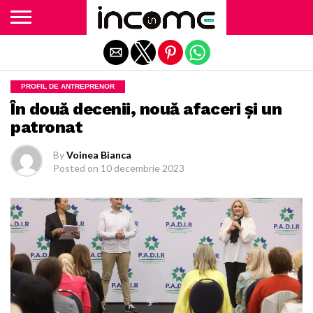
Exit mobile version
PROFIL DE ANTREPRENOR
În două decenii, nouă afaceri și un
patronat
By
Voinea Bianca
Posted on
10 decembrie 2023