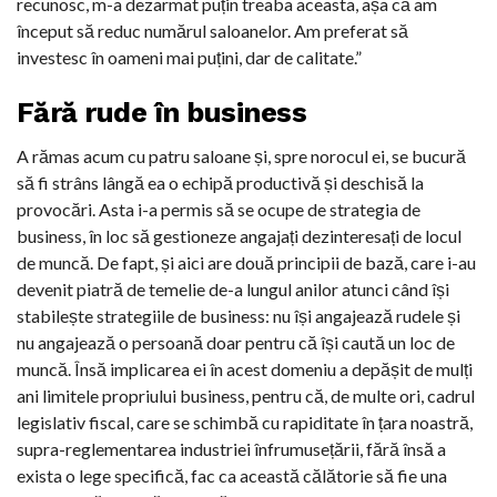
recunosc, m-a dezarmat puțin treaba aceasta, așa că am
început să reduc numărul saloanelor. Am preferat să
investesc în oameni mai puțini, dar de calitate.”
Fără rude în business
A rămas acum cu patru saloane și, spre norocul ei, se bucură
să fi strâns lângă ea o echipă productivă și deschisă la
provocări. Asta i-a permis să se ocupe de strategia de
business, în loc să gestioneze angajați dezinteresați de locul
de muncă. De fapt, și aici are două principii de bază, care i-au
devenit piatră de temelie de-a lungul anilor atunci când își
stabilește strategiile de business: nu își angajează rudele și
nu angajează o persoană doar pentru că își caută un loc de
muncă. Însă implicarea ei în acest domeniu a depășit de mulți
ani limitele propriului business, pentru că, de multe ori, cadrul
legislativ fiscal, care se schimbă cu rapiditate în țara noastră,
supra-reglementarea industriei înfrumusețării, fără însă a
exista o lege specifică,
fac ca această călătorie să fie una