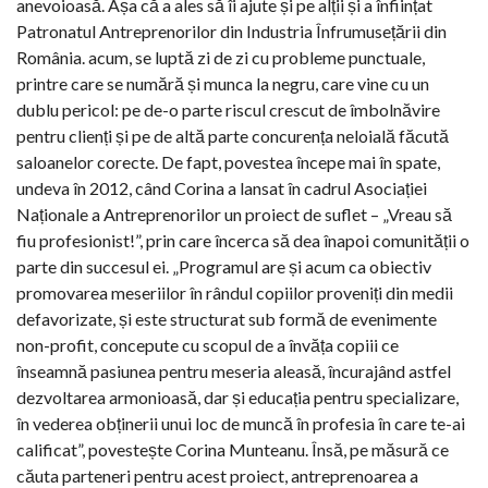
anevoioasă. Așa că
a ales să îi ajute și pe alții și a înființat
Patronatul Antreprenorilor din Industria Înfrumusețării din
România. acum, se luptă zi de zi cu probleme punctuale,
printre care se numără și munca la negru, care vine cu un
dublu pericol: pe de-o parte riscul crescut de îmbolnăvire
pentru clienți și pe de altă parte concurența neloială făcută
saloanelor corecte. De fapt, povestea începe mai în spate,
undeva în 2012, când Corina a lansat în cadrul Asociației
Naționale a Antreprenorilor un proiect de suflet – „Vreau să
fiu profesionist!”, prin care încerca să dea înapoi comunității o
parte din succesul ei. „
Programul are și acum ca obiectiv
promovarea meseriilor în rândul copiilor proveniți din medii
defavorizate, și este structurat sub formă de evenimente
non-profit, concepute cu scopul de a învăța copiii ce
înseamnă pasiunea pentru meseria aleasă, încurajând astfel
dezvoltarea armonioasă, dar și educația pentru specializare,
în vederea obținerii unui loc de muncă în profesia în care te-ai
calificat”, povestește Corina Munteanu.
Însă, pe măsură ce
căuta parteneri pentru acest proiect, antreprenoarea a