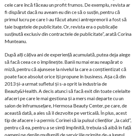
cele care încă făceau un profit frumos. De exemplu, revista ar
fi dispărut dacă nu aveam eu din ce să o susțin, pentru că
primul lucru pe care l-au făcut atunci antreprenorii a fost să
taie bugetele de publicitate. Or, revista era o publicație
susținută exclusiv din contractele de publicitate”, arată Corina
Munteanu.
După alți câțiva ani de experiență acumulată, putea deja alege
să facă ceea ce o împlinește. Banii nu mai erau neapărat o
miză, pentru că ajunsese la nivelul la care a conștientizat că
poate face absolut orice își propune în business. Așa că din
2013 și-a urmat sufletul și s-a oprit la industria de
Beauty&Health. A decis atunci să facă exit din toate celelalte
afaceri pe care le mai gestiona și a mers mai departe cu un
salon de înfrumusețare, Hermosa Beauty Center, pe care, de
această dată, a ales să îl dezvolte pe verticală. În plus, acest
tip de afacere i-a permis Corinei să ia pulsul clienților „la cald”,
pentru că ea, pentru a se simți împlinită, trebuia să aibă în față
oameni pe deplin mulțumiți de serviciile primite de-a lungul