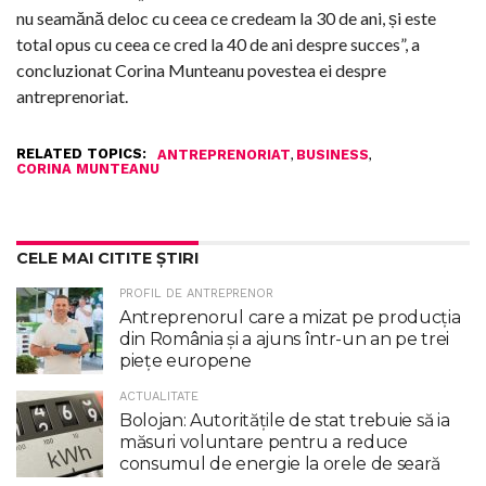
nu seamănă deloc cu ceea ce credeam la 30 de ani, și este
total opus cu ceea ce cred la 40 de ani despre succes”, a
concluzionat Corina Munteanu povestea ei despre
antreprenoriat.
RELATED TOPICS:
,
,
ANTREPRENORIAT
BUSINESS
CORINA MUNTEANU
CELE MAI CITITE ȘTIRI
PROFIL DE ANTREPRENOR
Antreprenorul care a mizat pe producția
din România și a ajuns într-un an pe trei
piețe europene
ACTUALITATE
Bolojan: Autoritățile de stat trebuie să ia
măsuri voluntare pentru a reduce
consumul de energie la orele de seară