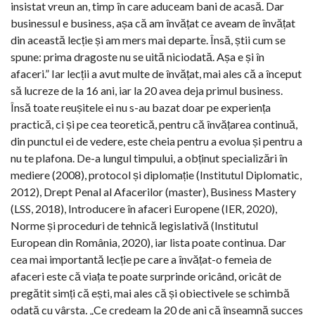
insistat vreun an, timp în care aduceam bani de acasă. Dar
businessul e business, așa că am învățat ce aveam de învățat
din această lecție și am mers mai departe. Însă, știi cum se
spune: prima dragoste nu se uită niciodată. Așa e și în
afaceri.” Iar lecții a avut multe de învățat, mai ales că a început
să lucreze de la 16 ani, iar la 20 avea deja primul business.
Însă toate reușitele ei nu s-au bazat doar pe experiența
practică, ci și pe cea teoretică, pentru că învățarea continuă,
din punctul ei de vedere, este cheia pentru a evolua și pentru a
nu te plafona.
De-a lungul timpului, a obținut specializări în
mediere (2008), protocol și diplomație (Institutul Diplomatic,
2012), Drept Penal al Afacerilor (master), Business Mastery
(LSS, 2018), Introducere în afaceri Europene (IER, 2020),
Norme și proceduri de tehnică legislativă (Institutul
European din România, 2020), iar lista poate continua. Dar
cea mai importantă lecție pe care a învățat-o femeia de
afaceri este că viața te poate surprinde oricând, oricât de
pregătit simți că ești, mai ales că și obiectivele se schimbă
odată cu vârsta
.
„Ce credeam la 20 de ani că înseamnă succes