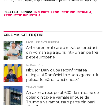
RELATED TOPICS:
,
,
INS
PRET PRODUCTIE INDUSTRIALA
PRODUCTIE INDUSTRIAL
CELE MAI CITITE ȘTIRI
PROFIL DE ANTREPRENOR
Antreprenorul care a mizat pe producția
din România și a ajuns într-un an pe trei
piețe europene
ACTUALITATE
Nicuşor Dan, după reconfirmarea
ratingului României: În ciuda zgomotului
politic, România funcţionează
TEHNOLOGIE
Amazon a recuperat 600 de milioane de
dolari din taxele vamale impuse de
Trump şi va rambursa o parte din bani