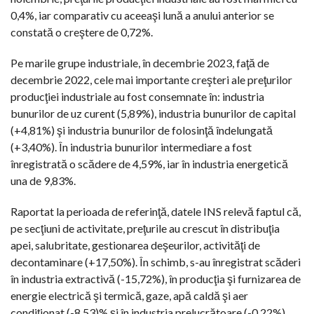
0,4%, iar comparativ cu aceeaşi lună a anului anterior se
constată o creştere de 0,72%.
Pe marile grupe industriale, în decembrie 2023, faţă de
decembrie 2022, cele mai importante creşteri ale preţurilor
producţiei industriale au fost consemnate în: industria
bunurilor de uz curent (5,89%), industria bunurilor de capital
(+4,81%) şi industria bunurilor de folosinţă îndelungată
(+3,40%). În industria bunurilor intermediare a fost
înregistrată o scădere de 4,59%, iar în industria energetică
una de 9,83%.
Raportat la perioada de referinţă, datele INS relevă faptul că,
pe secţiuni de activitate, preţurile au crescut în distribuţia
apei, salubritate, gestionarea deşeurilor, activităţi de
decontaminare (+17,50%). În schimb, s-au înregistrat scăderi
în industria extractivă (-15,72%), în producţia şi furnizarea de
energie electrică şi termică, gaze, apă caldă şi aer
condiţionat (-8,53)% şi în industria prelucrătoare (-0,22%).