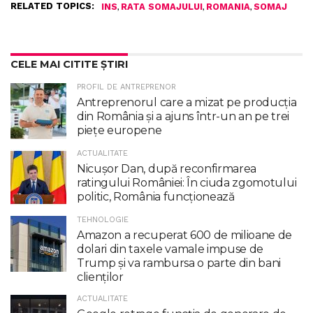
RELATED TOPICS:
,
,
,
INS
RATA SOMAJULUI
ROMANIA
SOMAJ
CELE MAI CITITE ȘTIRI
PROFIL DE ANTREPRENOR
Antreprenorul care a mizat pe producția
din România și a ajuns într-un an pe trei
piețe europene
ACTUALITATE
Nicuşor Dan, după reconfirmarea
ratingului României: În ciuda zgomotului
politic, România funcţionează
TEHNOLOGIE
Amazon a recuperat 600 de milioane de
dolari din taxele vamale impuse de
Trump şi va rambursa o parte din bani
clienţilor
ACTUALITATE