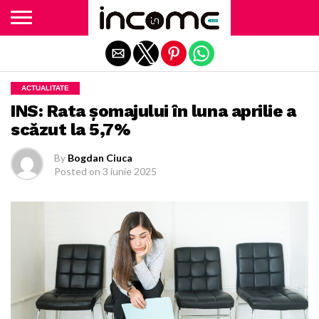
Exit mobile version
ACTUALITATE
INS: Rata şomajului în luna aprilie a
scăzut la 5,7%
By
Bogdan Ciuca
Posted on
3 iunie 2025