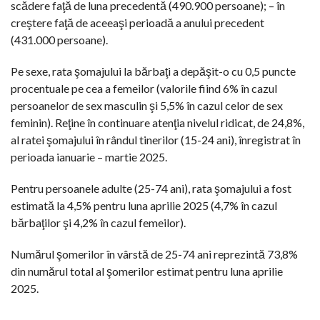
scădere faţă de luna precedentă (490.900 persoane); – în
creştere faţă de aceeaşi perioadă a anului precedent
(431.000 persoane).
Pe sexe, rata şomajului la bărbaţi a depăşit-o cu 0,5 puncte
procentuale pe cea a femeilor (valorile fiind 6% în cazul
persoanelor de sex masculin şi 5,5% în cazul celor de sex
feminin). Reţine în continuare atenţia nivelul ridicat, de 24,8%,
al ratei şomajului în rândul tinerilor (15-24 ani), înregistrat în
perioada ianuarie – martie 2025.
Pentru persoanele adulte (25-74 ani), rata şomajului a fost
estimată la 4,5% pentru luna aprilie 2025 (4,7% în cazul
bărbaţilor şi 4,2% în cazul femeilor).
Numărul şomerilor în vârstă de 25-74 ani reprezintă 73,8%
din numărul total al şomerilor estimat pentru luna aprilie
2025.