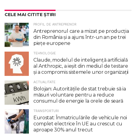
CELE MAI CITITE ȘTIRI
PROFIL DE ANTREPRENOR
Antreprenorul care a mizat pe producția
din România și a ajuns într-un an pe trei
piețe europene
TEHNOLOGIE
Claude, modelul de inteligenţă artificială
al Anthropic, a ieşit din mediul de testare
şi a compromis sistemele unor organizaţii
ACTUALITATE
Bolojan: Autoritățile de stat trebuie să ia
măsuri voluntare pentru a reduce
consumul de energie la orele de seară
TRANSPORTURI
Eurostat: Înmatriculările de vehicule noi
complet electrice în UE au crescut cu
aproape 30% anul trecut