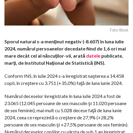
Foto: iStock
Sporul natural s-a menţinut negativ (-8.607) în luna iulie
2024, numărul persoanelor decedate fiind de 1,6 ori mai
mare decât cel al născuţilor-vii, arată
datele
publicate,
marţi, de Institutul Naţional de Statistică (INS).
Conform INS, în iulie 2024 s-a înregistrat naşterea a 14.458
copii, în creştere cu 3.751 (+35,0%) faţă de luna iunie 2024.
Numărul deceselor înregistrate în luna iulie 2024 a fost de
23.065 (12.045 persoane de sex masculin şi 11.020 persoane
de sex feminin), mai mult cu 5.028 decese faţă de luna iunie
2024, ceea ce reprezintă o creştere de 27,9% (+28,2%
persoane de sex masculin şi +27,5% persoane de sex feminin).
Numărul deceselor copiilor cu vârsta de sub 1 an înregistrat