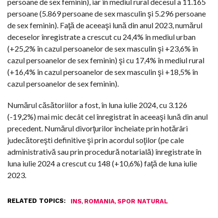
persoane de sex feminin), iar în mediul rural decesul a 11.165
persoane (5.869 persoane de sex masculin şi 5.296 persoane
de sex feminin). Faţă de aceeaşi lună din anul 2023, numărul
deceselor înregistrate a crescut cu 24,4% în mediul urban
(+25,2% în cazul persoanelor de sex masculin şi +23,6% în
cazul persoanelor de sex feminin) şi cu 17,4% în mediul rural
(+16,4% în cazul persoanelor de sex masculin şi +18,5% în
cazul persoanelor de sex feminin).
Numărul căsătoriilor a fost, în luna iulie 2024, cu 3.126
(-19,2%) mai mic decât cel înregistrat în aceeaşi lună din anul
precedent. Numărul divorţurilor încheiate prin hotărâri
judecătoreşti definitive şi prin acordul soţilor (pe cale
administrativă sau prin procedură notarială) înregistrate în
luna iulie 2024 a crescut cu 148 (+10,6%) faţă de luna iulie
2023.
RELATED TOPICS:
,
,
INS
ROMANIA
SPOR NATURAL