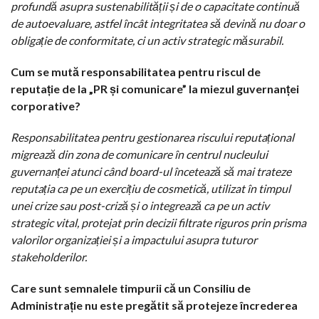
profundă asupra sustenabilității și de o capacitate continuă
de autoevaluare, astfel încât integritatea să devină nu doar o
obligație de conformitate, ci un activ strategic măsurabil.
Cum se mută responsabilitatea pentru riscul de
reputație de la „PR și comunicare” la miezul guvernanței
corporative?
Responsabilitatea pentru gestionarea riscului reputațional
migrează din zona de comunicare în centrul nucleului
guvernanței atunci când board-ul încetează să mai trateze
reputația ca pe un exercițiu de cosmetică, utilizat în timpul
unei crize sau post-criză și o integrează ca pe un activ
strategic vital, protejat prin decizii filtrate riguros prin prisma
valorilor organizației și a impactului asupra tuturor
stakeholderilor.
Care sunt semnalele timpurii că un Consiliu de
Administrație nu este pregătit să protejeze încrederea