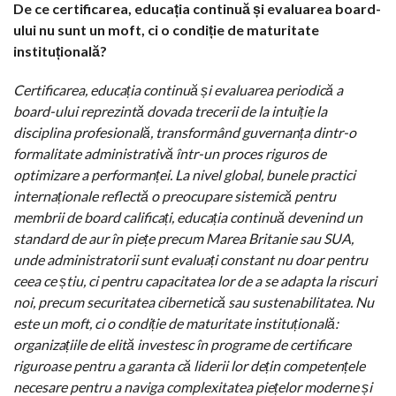
De ce certificarea, educația continuă și evaluarea board-
ului nu sunt un moft, ci o condiție de maturitate
instituțională?
Certificarea, educația continuă și evaluarea periodică a
board-ului reprezintă dovada trecerii de la intuiție la
disciplina profesională, transformând guvernanța dintr-o
formalitate administrativă într-un proces riguros de
optimizare a performanței. La nivel global, bunele practici
internaționale reflectă o preocupare sistemică pentru
membrii de board calificați, educația continuă devenind un
standard de aur în piețe precum Marea Britanie sau SUA,
unde administratorii sunt evaluați constant nu doar pentru
ceea ce știu, ci pentru capacitatea lor de a se adapta la riscuri
noi, precum securitatea cibernetică sau sustenabilitatea. Nu
este un moft, ci o condiție de maturitate instituțională:
organizațiile de elită investesc în programe de certificare
riguroase pentru a garanta că liderii lor dețin competențele
necesare pentru a naviga complexitatea piețelor moderne și