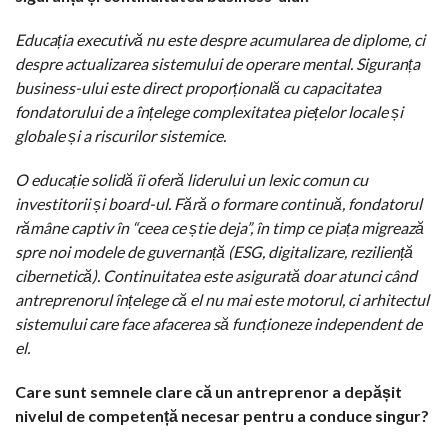
Educația executivă nu este despre acumularea de diplome, ci
despre actualizarea sistemului de operare mental. Siguranța
business-ului este direct proporțională cu capacitatea
fondatorului de a înțelege complexitatea piețelor locale și
globale și a riscurilor sistemice.
O educație solidă îi oferă liderului un lexic comun cu
investitorii și board-ul. Fără o formare continuă, fondatorul
rămâne captiv în “ceea ce știe deja”, în timp ce piața migrează
spre noi modele de guvernanță (ESG, digitalizare, reziliență
cibernetică). Continuitatea este asigurată doar atunci când
antreprenorul înțelege că el nu mai este motorul, ci arhitectul
sistemului care face afacerea să funcționeze independent de
el.
Care sunt semnele clare că un antreprenor a depășit
nivelul de competență necesar pentru a conduce singur?