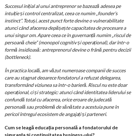
Succesul inițial al unui antreprenor se bazează adesea pe
intuiție și control centralizat, ceea ce numim „founder’s
instinct”. Totuși, acest punct forte devine o vulnerabilitate
atunci când afacerea depășește capacitatea de procesare a
unui singur om. Apare ceea ce în guvernanță numim „riscul de
persoană cheie” (monopol cognitiv și operațional), dar într-o
formă insidioasă: antreprenorul devine o frână pentru decizii
(bottleneck).
În practica locală, am văzut numeroase companii de succes
care au stagnat deoarece fondatorul a refuzat delegarea,
transformând viziunea sa într-o barieră. Riscul nu este doar
operațional, ci și strategic: atunci când identitatea liderului se
confundă total cu afacerea, orice eroare de judecată
personală sau problemă de sănătate a acestuia pune în
pericol întregul ecosistem de angajați și parteneri.
Cum se leagă educația personală a fondatorului de
siguranța și continuitatea business-ului?