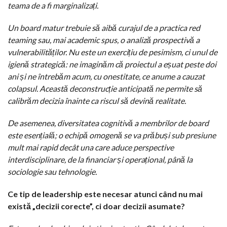
teama de a fi marginalizați.
Un board matur trebuie să aibă curajul de a practica red
teaming sau, mai academic spus, o analiză prospectivă a
vulnerabilităților. Nu este un exercițiu de pesimism, ci unul de
igienă strategică: ne imaginăm că proiectul a eșuat peste doi
ani și ne întrebăm acum, cu onestitate, ce anume a cauzat
colapsul. Această deconstrucție anticipată ne permite să
calibrăm decizia înainte ca riscul să devină realitate.
De asemenea, diversitatea cognitivă a membrilor de board
este esențială; o echipă omogenă se va prăbuși sub presiune
mult mai rapid decât una care aduce perspective
interdisciplinare, de la financiar și operațional, până la
sociologie sau tehnologie.
Ce tip de leadership este necesar atunci când nu mai
există „decizii corecte”, ci doar decizii asumate?