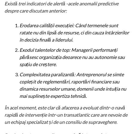
Există trei indicatori de alertă -acele anomalii predictive
despre care discutam anterior:
Erodarea calității execuției: Când termenele sunt
ratate nu din lipsă de resurse, ci din cauza întârzierilor
în decizia finală a liderului.
Exodul talentelor de top: Managerii performanți
părăsesc organizația deoarece nu au autonomie sau
spațiu de creștere.
Complexitatea paralizantă: Antreprenorul se simte
copleșit de reglementări, raportări financiare sau
dinamica resurselor umane, domenii unde intuiția nu
mai suplinește expertiza tehnică.
În acel moment, este clar că afacerea a evoluat dintr-o navă
rapidă de intervenție într-un transatlantic care are nevoie de
un echipaj specializat și de un consiliu de supraveghere.