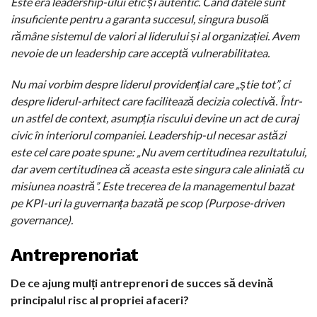
Este era leadership-ului etic și autentic. Când datele sunt
insuficiente pentru a garanta succesul, singura busolă
rămâne sistemul de valori al liderului și al organizației. Avem
nevoie de un leadership care acceptă vulnerabilitatea.
Nu mai vorbim despre liderul providențial care „știe tot”, ci
despre liderul-arhitect care facilitează decizia colectivă. Într-
un astfel de context, asumpția riscului devine un act de curaj
civic în interiorul companiei. Leadership-ul necesar astăzi
este cel care poate spune: „Nu avem certitudinea rezultatului,
dar avem certitudinea că aceasta este singura cale aliniată cu
misiunea noastră”. Este trecerea de la managementul bazat
pe KPI-uri la guvernanța bazată pe scop (Purpose-driven
governance).
Antreprenoriat
De ce ajung mulți antreprenori de succes să devină
principalul risc al propriei afaceri?