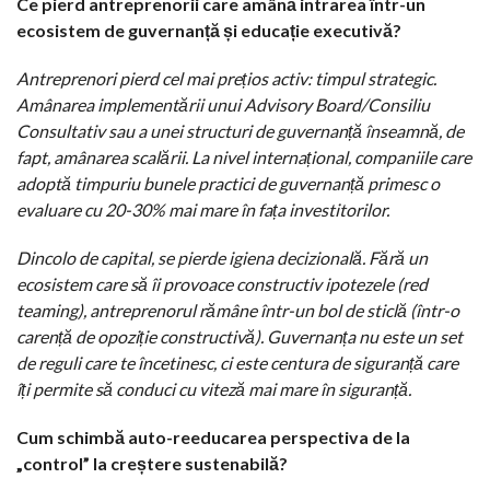
Ce pierd antreprenorii care amână intrarea într-un
ecosistem de guvernanță și educație executivă?
Antreprenori pierd cel mai prețios activ: timpul strategic.
Amânarea implementării unui Advisory Board/Consiliu
Consultativ sau a unei structuri de guvernanță înseamnă, de
fapt, amânarea scalării. La nivel internațional, companiile care
adoptă timpuriu bunele practici de guvernanță primesc o
evaluare cu 20-30% mai mare în fața investitorilor.
Dincolo de capital, se pierde igiena decizională. Fără un
ecosistem care să îi provoace constructiv ipotezele (red
teaming), antreprenorul rămâne într-un bol de sticlă (într-o
carență de opoziție constructivă). Guvernanța nu este un set
de reguli care te încetinesc, ci este centura de siguranță care
îți permite să conduci cu viteză mai mare în siguranță.
Cum schimbă auto-reeducarea perspectiva de la
„control” la creștere sustenabilă?