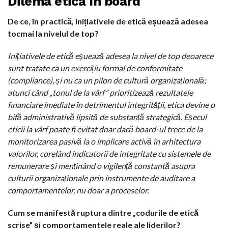
Dilema etică în board
De ce, în practică, inițiativele de etică eșuează adesea
tocmai la nivelul de top?
Inițiativele de etică eșuează adesea la nivel de top deoarece
sunt tratate ca un exercițiu formal de conformitate
(compliance), și nu ca un pilon de cultură organizațională;
atunci când „tonul de la vârf” prioritizează rezultatele
financiare imediate în detrimentul integrității, etica devine o
bifă administrativă lipsită de substanță strategică. Eșecul
eticii la vârf poate fi evitat doar dacă board-ul trece de la
monitorizarea pasivă la o implicare activă în arhitectura
valorilor, corelând indicatorii de integritate cu sistemele de
remunerare și menținând o vigilență constantă asupra
culturii organizaționale prin instrumente de auditare a
comportamentelor, nu doar a proceselor.
Cum se manifestă ruptura dintre „codurile de etică
scrise” și comportamentele reale ale liderilor?