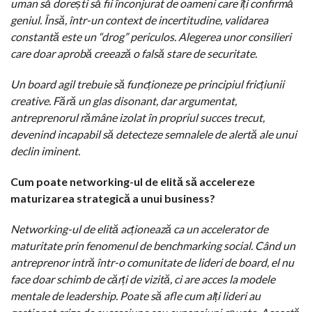
uman să dorești să fii înconjurat de oameni care îți confirmă
geniul. Însă, într-un context de incertitudine, validarea
constantă este un “drog” periculos. Alegerea unor consilieri
care doar aprobă creează o falsă stare de securitate.
Un board agil trebuie să funcționeze pe principiul fricțiunii
creative. Fără un glas disonant, dar argumentat,
antreprenorul rămâne izolat în propriul succes trecut,
devenind incapabil să detecteze semnalele de alertă ale unui
declin iminent.
Cum poate networking-ul de elită să accelereze
maturizarea strategică a unui business?
Networking-ul de elită acționează ca un accelerator de
maturitate prin fenomenul de benchmarking social. Când un
antreprenor intră într-o comunitate de lideri de board, el nu
face doar schimb de cărți de vizită, ci are acces la modele
mentale de leadership. Poate să afle cum alți lideri au