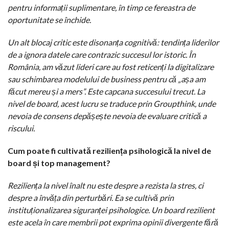
pentru informații suplimentare, în timp ce fereastra de
oportunitate se închide.
Un alt blocaj critic este disonanța cognitivă: tendința liderilor
de a ignora datele care contrazic succesul lor istoric. În
România, am văzut lideri care au fost reticenți la digitalizare
sau schimbarea modelului de business pentru că „așa am
făcut mereu și a mers”. Este capcana succesului trecut. La
nivel de board, acest lucru se traduce prin Groupthink, unde
nevoia de consens depășește nevoia de evaluare critică a
riscului.
Cum poate fi cultivată reziliența psihologică la nivel de
board și top management?
Reziliența la nivel înalt nu este despre a rezista la stres, ci
despre a învăța din perturbări. Ea se cultivă prin
instituționalizarea siguranței psihologice. Un board rezilient
este acela în care membrii pot exprima opinii divergente fără