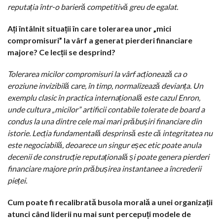
reputația într-o barieră competitivă greu de egalat.
Ați întâlnit situații în care tolerarea unor „mici
compromisuri” la vârf a generat pierderi financiare
majore? Ce lecții se desprind?
Tolerarea micilor compromisuri la vârf acționează ca o
eroziune invizibilă care, în timp, normalizează devianța. Un
exemplu clasic în practica internațională este cazul Enron,
unde cultura „micilor” artificii contabile tolerate de board a
condus la una dintre cele mai mari prăbușiri financiare din
istorie. Lecția fundamentală desprinsă este că integritatea nu
este negociabilă, deoarece un singur eșec etic poate anula
decenii de construcție reputațională și poate genera pierderi
financiare majore prin prăbușirea instantanee a încrederii
pieței.
Cum poate fi recalibrată busola morală a unei organizații
atunci când liderii nu mai sunt percepuți modele de