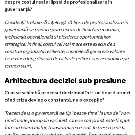
despre costul real al lipsei de profesionalizare în
guvernanță?
Decidenții trebuie să înțeleagă că lipsa de profesionalizare în
guvernanță se traduce prin costuri de finanțare mai mari,
ineficiență operațională și pierderea oportunităților
strategice; în final, costul cel mai mare este eșecul de a
construi organizații reziliente, capabile să genereze valoare
pe termen lung dincolo de ciclurile politice sau economice pe
termen scurt.
Arhitectura deciziei sub presiune
Cum se schimbă procesul decizional într-un board atunci
când criza devine o constantă, nu o excepție?
Trecem de la o guvernanță de tip “peace-time” la una de “war-
time”, unde principala variabilă care se comprimă este timpul.
Într-un board matur, transformarea rezidă în trecerea de la
analiza exhaustivă la sinteza acționabilă. Într-o criză perenă,