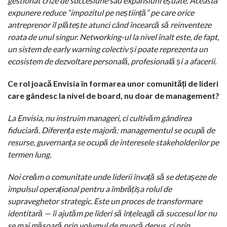
gestionat crize de succesiune sau expansiuni eșuate. Această
expunere reduce “impozitul pe neștiință” pe care orice
antreprenor îl plătește atunci când încearcă să reinventeze
roata de unul singur. Networking-ul la nivel înalt este, de fapt,
un sistem de early warning colectiv și poate reprezenta un
ecosistem de dezvoltare personală, profesională și a afacerii.
Ce rol joacă Envisia în formarea unor comunități de lideri
care gândesc la nivel de board, nu doar de management?
La Envisia, nu instruim manageri, ci cultivăm gândirea
fiduciară. Diferența este majoră: managementul se ocupă de
resurse, guvernanța se ocupă de interesele stakeholderilor pe
termen lung.
Noi creăm o comunitate unde liderii învață să se detașeze de
impulsul operațional pentru a îmbrățișa rolul de
supraveghetor strategic. Este un proces de transformare
identitară — îi ajutăm pe lideri să înțeleagă că succesul lor nu
se mai măsoară prin volumul de muncă depus, ci prin