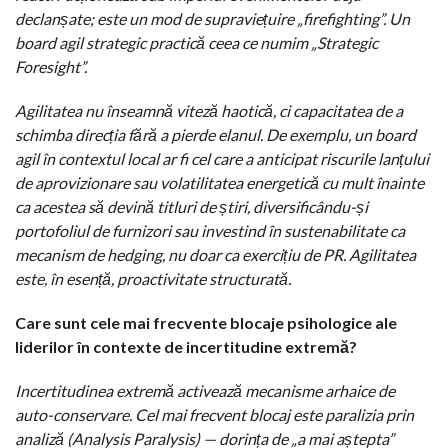
declanșate; este un mod de supraviețuire „firefighting”. Un
board agil strategic practică ceea ce numim „Strategic
Foresight”.
Agilitatea nu înseamnă viteză haotică, ci capacitatea de a
schimba direcția fără a pierde elanul. De exemplu, un board
agil în contextul local ar fi cel care a anticipat riscurile lanțului
de aprovizionare sau volatilitatea energetică cu mult înainte
ca acestea să devină titluri de știri, diversificându-și
portofoliul de furnizori sau investind în sustenabilitate ca
mecanism de hedging, nu doar ca exercițiu de PR. Agilitatea
este, în esență, proactivitate structurată.
Care sunt cele mai frecvente blocaje psihologice ale
liderilor în contexte de incertitudine extremă?
Incertitudinea extremă activează mecanisme arhaice de
auto-conservare. Cel mai frecvent blocaj este paralizia prin
analiză (Analysis Paralysis) — dorința de „a mai aștepta”