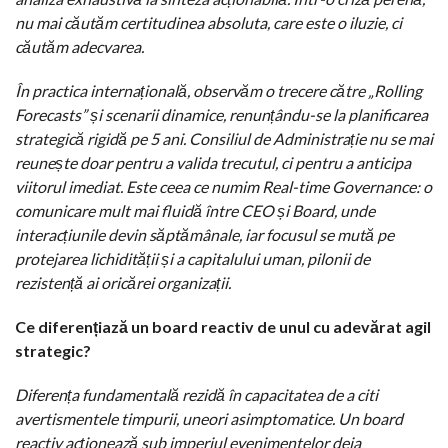
nu mai căutăm certitudinea absoluta, care este o iluzie, ci
căutăm adecvarea.
În practica internațională, observăm o trecere către „Rolling
Forecasts” și scenarii dinamice, renunțându-se la planificarea
strategică rigidă pe 5 ani. Consiliul de Administrație nu se mai
reunește doar pentru a valida trecutul, ci pentru a anticipa
viitorul imediat. Este ceea ce numim Real-time Governance: o
comunicare mult mai fluidă între CEO și Board, unde
interacțiunile devin săptămânale, iar focusul se mută pe
protejarea lichidității și a capitalului uman, pilonii de
rezistență ai oricărei organizații.
Ce diferențiază un board reactiv de unul cu adevărat agil
strategic?
Diferența fundamentală rezidă în capacitatea de a citi
avertismentele timpurii, uneori asimptomatice. Un board
reactiv acționează sub imperiul evenimentelor deja