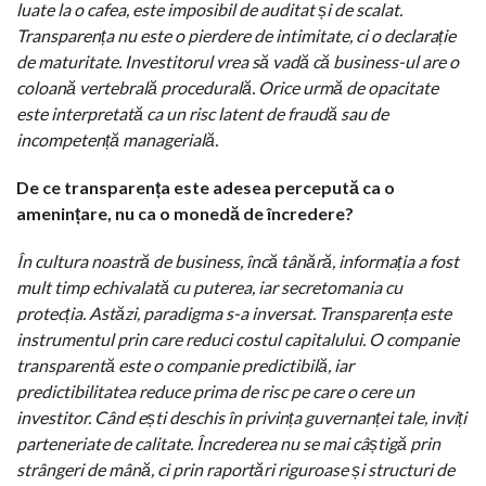
luate la o cafea, este imposibil de auditat și de scalat.
Transparența nu este o pierdere de intimitate, ci o declarație
de maturitate. Investitorul vrea să vadă că business-ul are o
coloană vertebrală procedurală. Orice urmă de opacitate
este interpretată ca un risc latent de fraudă sau de
incompetență managerială.
De ce transparența este adesea percepută ca o
amenințare, nu ca o monedă de încredere?
În cultura noastră de business, încă tânără, informația a fost
mult timp echivalată cu puterea, iar secretomania cu
protecția. Astăzi, paradigma s-a inversat. Transparența este
instrumentul prin care reduci costul capitalului. O companie
transparentă este o companie predictibilă, iar
predictibilitatea reduce prima de risc pe care o cere un
investitor. Când ești deschis în privința guvernanței tale, inviți
parteneriate de calitate. Încrederea nu se mai câștigă prin
strângeri de mână, ci prin raportări riguroase și structuri de