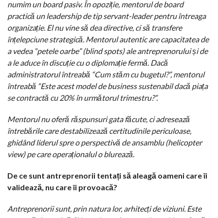
numim un board pasiv. În opoziție, mentorul de board
practică un leadership de tip servant-leader pentru întreaga
organizație. El nu vine să dea directive, ci să transfere
înțelepciune strategică. Mentorul autentic are capacitatea de
a vedea “petele oarbe” (blind spots) ale antreprenorului și de
a le aduce în discuție cu o diplomație fermă. Dacă
administratorul întreabă “Cum stăm cu bugetul?”, mentorul
întreabă “Este acest model de business sustenabil dacă piața
se contractă cu 20% în următorul trimestru?”.
Mentorul nu oferă răspunsuri gata făcute, ci adresează
întrebările care destabilizează certitudinile periculoase,
ghidând liderul spre o perspectivă de ansamblu (helicopter
view) pe care operaționalul o blurează.
De ce sunt antreprenorii tentați să aleagă oameni care îi
validează, nu care îi provoacă?
Antreprenorii sunt, prin natura lor, arhitecți de viziuni. Este