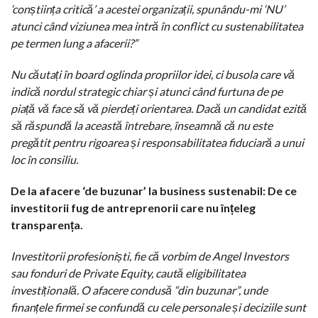
‘conștiința critică’ a acestei organizații, spunându-mi ‘NU’
atunci când viziunea mea intră în conflict cu sustenabilitatea
pe termen lung a afacerii?”
Nu căutați în board oglinda propriilor idei, ci busola care vă
indică nordul strategic chiar și atunci când furtuna de pe
piață vă face să vă pierdeți orientarea. Dacă un candidat ezită
să răspundă la această întrebare, înseamnă că nu este
pregătit pentru rigoarea și responsabilitatea fiduciară a unui
loc în consiliu.
De la afacere ‘de buzunar’ la business sustenabil: De ce
investitorii fug de antreprenorii care nu înțeleg
transparența.
Investitorii profesioniști, fie că vorbim de Angel Investors
sau fonduri de Private Equity, caută eligibilitatea
investițională. O afacere condusă “din buzunar”, unde
finanțele firmei se confundă cu cele personale și deciziile sunt