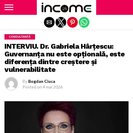
Exit mobile version
CONSULTANȚĂ
INTERVIU. Dr. Gabriela Hârțescu:
Guvernanța nu este opțională, este
diferența dintre creștere și
vulnerabilitate
By
Bogdan Ciuca
Posted on
4 mai 2026