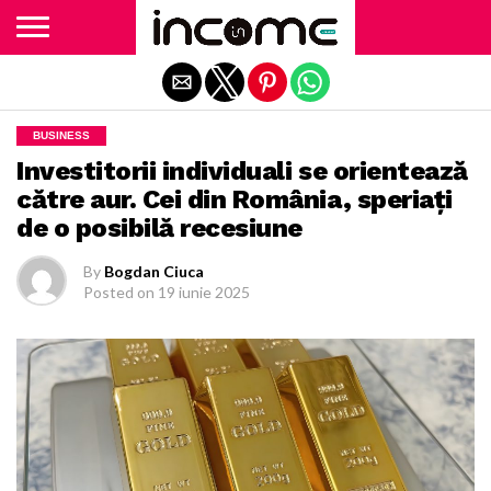
Exit mobile version
BUSINESS
Investitorii individuali se orientează
către aur. Cei din România, speriați
de o posibilă recesiune
By
Bogdan Ciuca
Posted on
19 iunie 2025