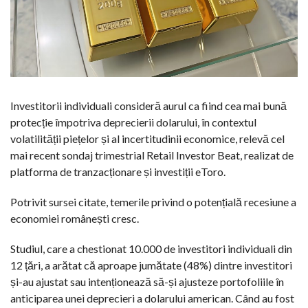
Investitorii individuali consideră aurul ca fiind cea mai bună
protecție împotriva deprecierii dolarului, în contextul
volatilității piețelor și al incertitudinii economice, relevă cel
mai recent sondaj trimestrial Retail Investor Beat, realizat de
platforma de tranzacționare și investiții eToro.
Potrivit sursei citate, temerile privind o potențială recesiune a
economiei românești cresc.
Studiul, care a chestionat 10.000 de investitori individuali din
12 țări, a arătat că aproape jumătate (48%) dintre investitori
și-au ajustat sau intenționează să-și ajusteze portofoliile în
anticiparea unei deprecieri a dolarului american. Când au fost