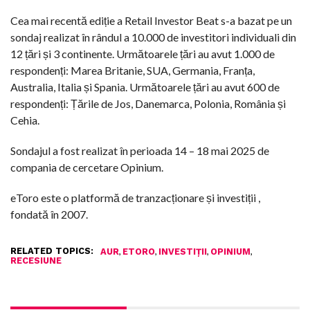
Cea mai recentă ediție a Retail Investor Beat s-a bazat pe un
sondaj realizat în rândul a 10.000 de investitori individuali din
12 țări și 3 continente. Următoarele țări au avut 1.000 de
respondenți: Marea Britanie, SUA, Germania, Franța,
Australia, Italia și Spania. Următoarele țări au avut 600 de
respondenți: Țările de Jos, Danemarca, Polonia, România și
Cehia.
Sondajul a fost realizat în perioada 14 – 18 mai 2025 de
compania de cercetare Opinium.
eToro este o platformă de tranzacționare și investiții ,
fondată în 2007.
RELATED TOPICS:
,
,
,
,
AUR
ETORO
INVESTIȚII
OPINIUM
RECESIUNE