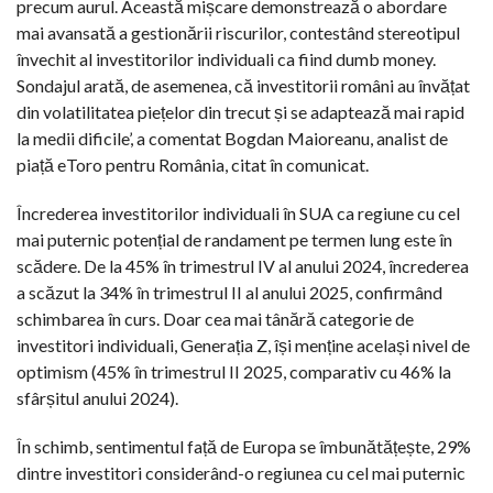
precum aurul. Această mișcare demonstrează o abordare
mai avansată a gestionării riscurilor, contestând stereotipul
învechit al investitorilor individuali ca fiind dumb money.
Sondajul arată, de asemenea, că investitorii români au învățat
din volatilitatea piețelor din trecut și se adaptează mai rapid
la medii dificile’, a comentat Bogdan Maioreanu, analist de
piață eToro pentru România, citat în comunicat.
Încrederea investitorilor individuali în SUA ca regiune cu cel
mai puternic potențial de randament pe termen lung este în
scădere. De la 45% în trimestrul IV al anului 2024, încrederea
a scăzut la 34% în trimestrul II al anului 2025, confirmând
schimbarea în curs. Doar cea mai tânără categorie de
investitori individuali, Generația Z, își menține același nivel de
optimism (45% în trimestrul II 2025, comparativ cu 46% la
sfârșitul anului 2024).
În schimb, sentimentul față de Europa se îmbunătățește, 29%
dintre investitori considerând-o regiunea cu cel mai puternic