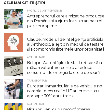
CELE MAI CITITE ȘTIRI
PROFIL DE ANTREPRENOR
Antreprenorul care a mizat pe producția
din România și a ajuns într-un an pe trei
piețe europene
TEHNOLOGIE
Claude, modelul de inteligenţă artificială
al Anthropic, a ieşit din mediul de testare
şi a compromis sistemele unor organizaţii
ACTUALITATE
Bolojan: Autoritățile de stat trebuie să ia
măsuri voluntare pentru a reduce
consumul de energie la orele de seară
TRANSPORTURI
Eurostat: Înmatriculările de vehicule noi
complet electrice în UE au crescut cu
aproape 30% anul trecut
ACTUALITATE
Nicuşor Dan, după reconfirmarea