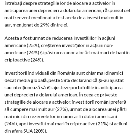
întrebați despre strategiile lor de alocare a activelor în
anticiparea unei deprecieri a dolarului american, răspunsul cel
mai frecvent menționat a fost acela de a investi mai mult în
aur, menționat de 29% dintre ei.
Acesta a fost urmat de reducerea investițiilor în acțiuni
americane (25%), creșterea investițiilor în acțiuni non-
americane (24%) și păstrarea unor alocări mai mari de bani în
criptoactive (24%).
Investitorii individuali din România sunt chiar mai dinamici
decât media globală, peste 58% declarând că și-au ajustat
sau intenționează să își ajusteze portofoliile în anticiparea
unei deprecieri a dolarului american. În ceea ce privește
strategiile de alocare a activelor, investitorii români preferă
să cumpere mai mult aur (27%), urmat de alocarea unei părți
mai mici din rezervele lor în numerar în dolari americani
(24%), apoi investiții mai mari în criptoactive (21%) și acțiuni
din afara SUA (20%).