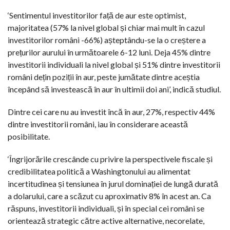
‘Sentimentul investitorilor față de aur este optimist,
majoritatea (57% la nivel global și chiar mai mult în cazul
investitorilor români -66%) așteptându-se la o creștere a
prețurilor aurului în următoarele 6-12 luni. Deja 45% dintre
investitorii individuali la nivel global și 51% dintre investitorii
români dețin poziții în aur, peste jumătate dintre aceștia
începând să investească în aur în ultimii doi ani’, indică studiul.
Dintre cei care nu au investit încă în aur, 27%, respectiv 44%
dintre investitorii români, iau în considerare această
posibilitate.
‘Îngrijorările crescânde cu privire la perspectivele fiscale și
credibilitatea politică a Washingtonului au alimentat
incertitudinea și tensiunea în jurul dominației de lungă durată
a dolarului, care a scăzut cu aproximativ 8% în acest an. Ca
răspuns, investitorii individuali, și în special cei români se
orientează strategic către active alternative, necorelate,