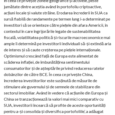
în ceea ce privește zonele geografice și activele, peste
jumătate dintre aceștia având în portofoliu criptoactive,
acțiuni locale și valute străine. Erodarea încrederii în SUA ca
sursă fiabilă de randamente pe termen lung i-a determinat pe
investitori să se orienteze către piețele din afara Americii, în
contextul în care îngrijorările legate de sustenabilitatea
fiscală, volatilitatea politică și riscurile macroeconomice mai
ample îi determină pe investitorii individuali să-și extindă aria
de interes și să caute creșterea pe piețele internaționale.
Optimismul crescând față de Europa este alimentat de
scăderea inflației, de îmbunătățirea sentimentului
consumatorilor și de așteptările privind reducerea ratelor
dobânzilor de către BCE. În ceea ce privește China,
încrederea investitorilor este susținută de măsurile de
stimulare ale guvernului și de semnele de stabilizare din
sectorul imobiliar. Având în vedere că acțiunile din Europa și
China se tranzacționează la valori mai mici comparativ cu
SUA, investitorii încearcă să profite de aceste oportunități
pentru a-și consolida și diversifica portofoliile’, a adăugat