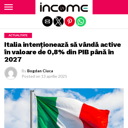
Exit mobile version
ACTUALITATE
Italia intenționează să vândă active
în valoare de 0,8% din PIB până în
2027
By
Bogdan Ciuca
Posted on
13 aprilie 2025