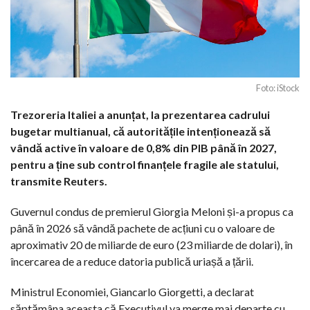
Foto: iStock
Trezoreria Italiei a anunțat, la prezentarea cadrului
bugetar multianual, că autoritățile intenționează să
vândă active în valoare de 0,8% din PIB până în 2027,
pentru a ține sub control finanțele fragile ale statului,
transmite Reuters.
Guvernul condus de premierul Giorgia Meloni și-a propus ca
până în 2026 să vândă pachete de acțiuni cu o valoare de
aproximativ 20 de miliarde de euro (23 miliarde de dolari), în
încercarea de a reduce datoria publică uriașă a țării.
Ministrul Economiei, Giancarlo Giorgetti, a declarat
săptămâna aceasta că Executivul va merge mai departe cu