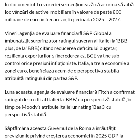
În documentul Trezoreriei se menționează că ar urma să aibă
loc vânzări de active imobiliare în valoare de peste 800
milioane de euro în fiecare an, în perioada 2025 – 2027.
Vineri, agenția de evaluare financiară S&P Global a
îmbunătățit surprinzător ratingul suveran al Italiei la ‘BBB
plus’, de la ‘BBB’, citând reducerea deficitului bugetar,
reziliența exporturilor și încrederea că BCE va ține sub
control orice presiuni inflaționiste. Italia, a treia economie a
zonei euro, beneficiază acum de o perspectivă stabilă
atribuită ratingului din partea S&P.
Luna aceasta, agenția de evaluare financiară Fitch a confirmat
ratingul de credit al Italiei la ‘BBB’, cu perspectivă stabilă, în
timp ce Moody’s atribuie Italiei un rating ‘Baa3’ cu
perspectivă stabilă.
Săptămâna aceasta Guvernul de la Roma a înrăutățit
previziunile privind creșterea economiei în 2025 GDP la