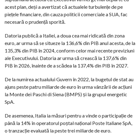
acest plan, deși a avertizat că actualele turbulențe de pe
piețele financiare, din cauza politicii comerciale a SUA, fac
necesară o prudență sporită.
Datoria publică a Italiei, a doua cea mai ridicată din zona
euro, ar urma să se situeze la 136,6% din PIB anul acesta, de la
135,3% din PIB în 2024, conform celor mai recente previziuni
ale Executivului. Datoria ar urma să crească la 137,6% din
PIB în 2026, înainte de a scădea la 137,4% din PIB în 2027.
De la numirea actualului Guvern în 2022, la bugetul de stat au
ajuns peste patru miliarde de euro în urma vânzării de acțiuni
la Monte dei Paschi di Siena (BMPS) și la grupul energetic
SpA.
De asemenea, Italia ia măsuri pentru a vinde o participație de
până la 14% în operatorul poștal național Poste Italiane SpA,
o tranzacție evaluată la peste trei miliarde de euro.