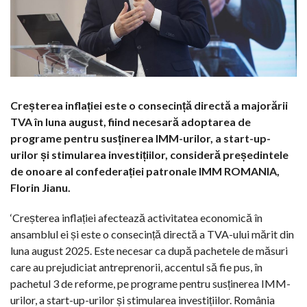
Creșterea inflației este o consecință directă a majorării
TVA în luna august, fiind necesară adoptarea de
programe pentru susținerea IMM-urilor, a start-up-
urilor și stimularea investițiilor, consideră președintele
de onoare al confederației patronale IMM ROMANIA,
Florin Jianu.
‘Creșterea inflației afectează activitatea economică în
ansamblul ei și este o consecință directă a TVA-ului mărit din
luna august 2025. Este necesar ca după pachetele de măsuri
care au prejudiciat antreprenorii, accentul să fie pus, în
pachetul 3 de reforme, pe programe pentru susținerea IMM-
urilor, a start-up-urilor și stimularea investițiilor. România