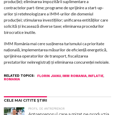
producție); eliminarea impozitării suplimentare a
contractelor part-time; programe de sprijinire a start-up-
urilor și retehnologizare a IMM-urilor din domeniul
producției; stimularea investițiilor; unificarea entităților care
solicită și încasează diverse taxe; eliminarea procedurilor
birocratice inutile.
IMM România mai cere susținerea turismului ca prioritate
națională, implementarea măsurilor de eficiență energetică,
sprijinirea operatorilor de transport, fiscalizarea
prestatorilor neînregistrați și eliminarea concurenței neloiale.
RELATED TOPICS:
,
,
,
FLORIN JIANU
IMM ROMANIA
INFLATIE
ROMANIA
CELE MAI CITITE ȘTIRI
PROFIL DE ANTREPRENOR
Antreprenorul care a mizat pe producția