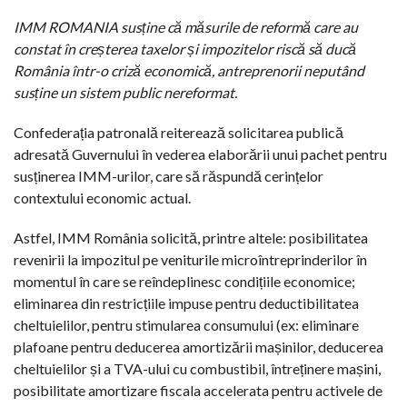
IMM ROMANIA susține că măsurile de reformă care au
constat în creșterea taxelor și impozitelor riscă să ducă
România într-o criză economică, antreprenorii neputând
susține un sistem public nereformat.
Confederația patronală reiterează solicitarea publică
adresată Guvernului în vederea elaborării unui pachet pentru
susținerea IMM-urilor, care să răspundă cerințelor
contextului economic actual.
Astfel, IMM România solicită, printre altele: posibilitatea
revenirii la impozitul pe veniturile microîntreprinderilor în
momentul în care se reîndeplinesc condițiile economice;
eliminarea din restricțiile impuse pentru deductibilitatea
cheltuielilor, pentru stimularea consumului (ex: eliminare
plafoane pentru deducerea amortizării mașinilor, deducerea
cheltuielilor și a TVA-ului cu combustibil, întreținere mașini,
posibilitate amortizare fiscala accelerata pentru activele de