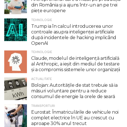
din România și a ajuns într-un an pe trei
piețe europene
TEHNOLOGIE
Trump ia în calcul introducerea unor
controale asupra inteligenţei artificiale
după incidentele de hacking implicând
OpenAI
TEHNOLOGIE
Claude, modelul de inteligenţă artificială
al Anthropic, a ieşit din mediul de testare
şi a compromis sistemele unor organizaţii
ACTUALITATE
Bolojan: Autoritățile de stat trebuie să ia
măsuri voluntare pentru a reduce
consumul de energie la orele de seară
TRANSPORTURI
Eurostat: Înmatriculările de vehicule noi
complet electrice în UE au crescut cu
aproape 30% anul trecut