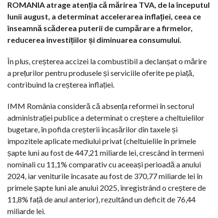
ROMANIA atrage atenția că mărirea TVA, de la începutul
lunii august, a determinat accelerarea inflației, ceea ce
înseamnă scăderea puterii de cumpărare a firmelor,
reducerea investițiilor și diminuarea consumului.
În plus, creșterea accizei la combustibil a declanșat o mărire
a prețurilor pentru produsele și serviciile oferite pe piață,
contribuind la creșterea inflației.
IMM România consideră că absența reformei în sectorul
administrației publice a determinat o creștere a cheltuielilor
bugetare, în pofida creșterii încasărilor din taxele și
impozitele aplicate mediului privat (cheltuielile în primele
șapte luni au fost de 447,21 miliarde lei, crescând în termeni
nominali cu 11,1% comparativ cu aceeași perioadă a anului
2024, iar veniturile încasate au fost de 370,77 miliarde lei în
primele șapte luni ale anului 2025, înregistrând o creștere de
11,8% față de anul anterior), rezultând un deficit de 76,44
miliarde lei.