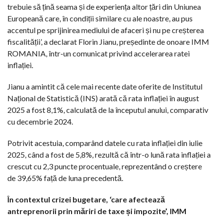
trebuie să țină seama și de experiența altor țări din Uniunea
Europeană care, în condiții similare cu ale noastre, au pus
accentul pe sprijinirea mediului de afaceri și nu pe creșterea
fiscalității’, a declarat Florin Jianu, președinte de onoare IMM
ROMANIA, într-un comunicat privind accelerarea ratei
inflației.
Jianu a amintit că cele mai recente date oferite de Institutul
Național de Statistică (INS) arată că rata inflației în august
2025 a fost 8,1%, calculată de la începutul anului, comparativ
cu decembrie 2024.
Potrivit acestuia, comparând datele cu rata inflației din iulie
2025, când a fost de 5,8%, rezultă că într-o lună rata inflației a
crescut cu 2,3 puncte procentuale, reprezentând o creștere
de 39,65% față de luna precedentă.
În contextul crizei bugetare, ‘care afectează
antreprenorii prin măriri de taxe și impozite’, IMM