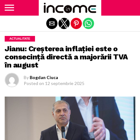
Exit mobile version
ACTUALITATE
Jianu: Creșterea inflației este o
consecință directă a majorării TVA
în august
By
Bogdan Ciuca
Posted on
12 septembrie 2025